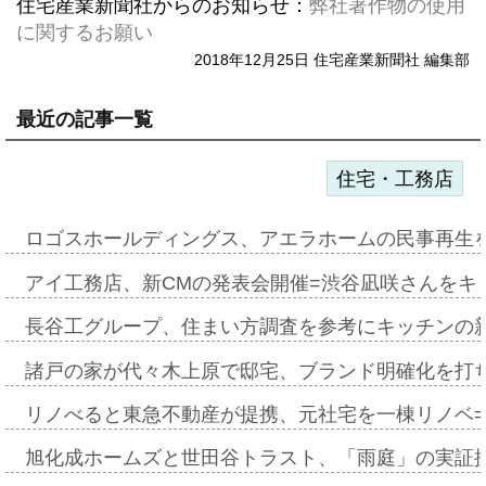
住宅産業新聞社からのお知らせ：
弊社著作物の使用
に関するお願い
2018年12月25日 住宅産業新聞社 編集部
最近の記事一覧
住宅・工務店
ロゴスホールディングス、アエラホームの民事再生
アイ工務店、新CMの発表会開催=渋谷凪咲さんをキ
長谷工グループ、住まい方調査を参考にキッチンの
諸戸の家が代々木上原で邸宅、ブランド明確化を打
リノべると東急不動産が提携、元社宅を一棟リノベ
旭化成ホームズと世田谷トラスト、「雨庭」の実証