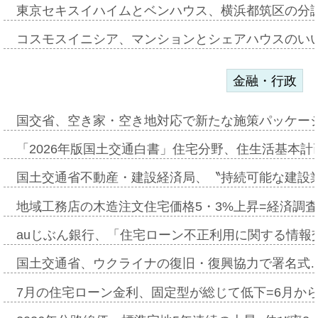
東京セキスイハイムとベンハウス、横浜都筑区の分
コスモスイニシア、マンションとシェアハウスのい
金融・行政
国交省、空き家・空き地対応で新たな施策パッケー
「2026年版国土交通白書」住宅分野、住生活基本計
国土交通省不動産・建設経済局、〝持続可能な建設
地域工務店の木造注文住宅価格5・3%上昇=経済調
auじぶん銀行、「住宅ローン不正利用に関する情報
国土交通省、ウクライナの復旧・復興協力で署名式
7月の住宅ローン金利、固定型が総じて低下=6月か