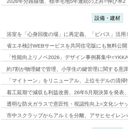
2026年分路線価、標準宅地5年連続の上昇=伸び率2・
設備・建材
浴室を「心身回復の場」に再定義、「ビバス」活用し
省エネ検討WEBサービスを共同住宅版にも無料公開、
「性能向上リノベ2026」デザイン事例募集中=YKKA
約7割が物理鍵で管理、小学生の鍵管理に関する意識調査
「マイトーン」をリニューアル、上位モデルの清掃
着工延期で減収も利益改善、26年5月期決算を発表
透明な防火ガラスで意匠性・視認性向上=文化シヤ
市中スクラップからアルミを分離、アサヒセイレン