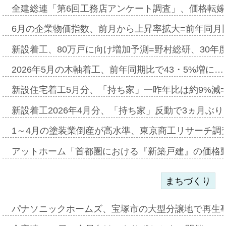
全建総連「第6回工務店アンケート調査」、価格転嫁
6月の企業物価指数、前月から上昇率拡大=前年同月比
新設着工、80万戸に向け増加予測=野村総研、30年
2026年5月の木軸着工、前年同期比で43・5%増に…
新設住宅着工5月分、「持ち家」一昨年比は約9%減=
新設着工2026年4月分、「持ち家」反動で3ヵ月ぶ
1～4月の塗装業倒産が高水準、東京商工リサーチ調
アットホーム「首都圏における『新築戸建』の価格
まちづくり
パナソニックホームズ、宝塚市の大型分譲地で再生