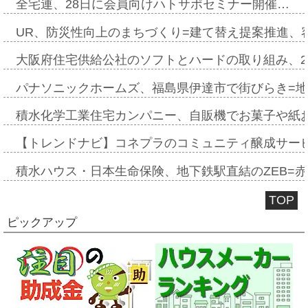
全宅連、28日に会員向けハトサポセミナー開催…
UR、防災性向上のまちづくり=建て替え提案推進、
大阪府住宅供給公社のソフトとハードの取り組み、2
パナソニックホームズ、福島県伊達市で街びらき=
積水化学工業住宅カンパニー、自販機でお菓子や紙
【トレンドナビ】コネプラのコミュニティ醸成サー
積水ハウス・日本生命保険、地下鉄駅直結のZEB=赤坂
TOP
ピックアップ