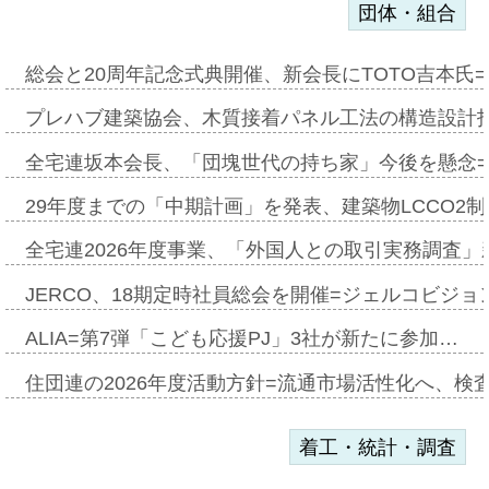
団体・組合
総会と20周年記念式典開催、新会長にTOTO吉本氏
プレハブ建築協会、木質接着パネル工法の構造設計
全宅連坂本会長、「団塊世代の持ち家」今後を懸念
29年度までの「中期計画」を発表、建築物LCCO2
全宅連2026年度事業、「外国人との取引実務調査」新
JERCO、18期定時社員総会を開催=ジェルコビジョン
ALIA=第7弾「こども応援PJ」3社が新たに参加…
住団連の2026年度活動方針=流通市場活性化へ、検
着工・統計・調査