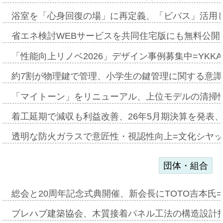
浴室を「心身回復の場」に再定義、「ビバス」活用し
省エネ検討WEBサービスを共同住宅版にも無料公開、
「性能向上リノベ2026」デザイン事例募集中=YKKA
約7割が物理鍵で管理、小学生の鍵管理に関する意識調査
「マイトーン」をリニューアル、上位モデルの清掃
着工延期で減収も利益改善、26年5月期決算を発表
透明な防火ガラスで意匠性・視認性向上=文化シヤ
団体・組合
総会と20周年記念式典開催、新会長にTOTO吉本氏
プレハブ建築協会、木質接着パネル工法の構造設計