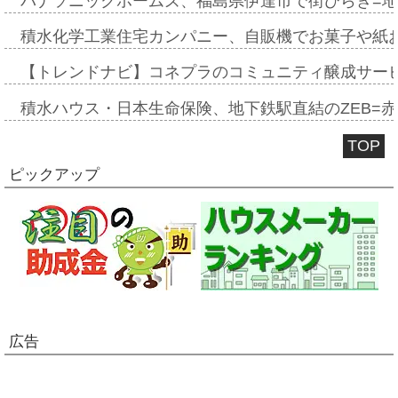
パナソニックホームズ、福島県伊達市で街びらき=
積水化学工業住宅カンパニー、自販機でお菓子や紙
【トレンドナビ】コネプラのコミュニティ醸成サー
積水ハウス・日本生命保険、地下鉄駅直結のZEB=赤坂
TOP
ピックアップ
広告