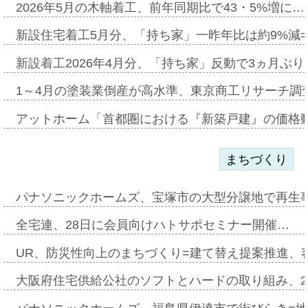
2026年5月の木軸着工、前年同期比で43・5%増に…
新設住宅着工5月分、「持ち家」一昨年比は約9%減=
新設着工2026年4月分、「持ち家」反動で3ヵ月ぶ
1～4月の塗装業倒産が高水準、東京商工リサーチ調
アットホーム「首都圏における『新築戸建』の価格
まちづくり
パナソニックホームズ、宝塚市の大型分譲地で再生
全宅連、28日に会員向けハトサポセミナー開催…
UR、防災性向上のまちづくり=建て替え提案推進、
大阪府住宅供給公社のソフトとハードの取り組み、2