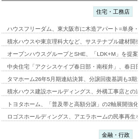
住宅・工務店
ハウスフリーダム、東大阪市に木造アパート=単身・
積水ハウスや東京理科大など、サステナブル建材開
オープンハウスグループとSHE、「LDK+M」を提
中央住宅「アクシスケイプ春日部・南桜井」、春日
タマホーム26年5月期連結決算、分譲回復基調も3
積水ハウス建設ホールディングス、外構工事店との
トヨタホーム、「普及帯と高額分譲」の2軸展開強化
ロゴスホールディングス、アエラホームの民事再生
金融・行政