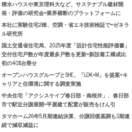
積水ハウスや東京理科大など、サステナブル建材開
発・評価の研究会=業界横断のプラットフォームに
本社に実験住宅2棟、空調・省エネ技術検証で=ゼネラ
ル研究所
国土交通省住宅局、2025年度「設計住宅性能評価書」
交付住宅戸数が年度最多戸数を更新=新設着工構成比
初の40%台乗せ
オープンハウスグループとSHE、「LDK+M」を提案=キ
ャリアと住環境に関する調査実施
中央住宅「アクシスケイプ春日部・南桜井」、春日部
市で駅近分譲展開=平屋建て配置が販売をけん引
タマホーム26年5月期連結決算、分譲回復基調も3期連
続で減収減益に