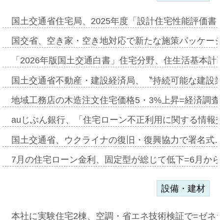
国土交通省住宅局、2025年度「設計住宅性能評価
国交省、空き家・空き地対応で新たな施策パッケー
「2026年版国土交通白書」住宅分野、住生活基本計
国土交通省不動産・建設経済局、〝持続可能な建設
地域工務店の木造注文住宅価格5・3%上昇=経済調
auじぶん銀行、「住宅ローン不正利用に関する情報
国土交通省、ウクライナの復旧・復興協力で署名式
7月の住宅ローン金利、固定型が総じて低下=6月か
設備・建材
本社に実験住宅2棟、空調・省エネ技術検証で=ゼネ