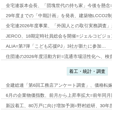
全宅連坂本会長、「団塊世代の持ち家」今後を懸念
29年度までの「中期計画」を発表、建築物LCCO2
全宅連2026年度事業、「外国人との取引実務調査」新
JERCO、18期定時社員総会を開催=ジェルコビジョン
ALIA=第7弾「こども応援PJ」3社が新たに参加…
住団連の2026年度活動方針=流通市場活性化へ、検
着工・統計・調査
全建総連「第6回工務店アンケート調査」、価格転嫁
6月の企業物価指数、前月から上昇率拡大=前年同月比
新設着工、80万戸に向け増加予測=野村総研、30年