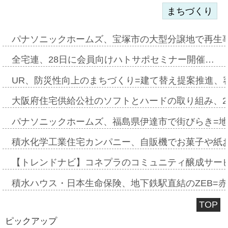
まちづくり
パナソニックホームズ、宝塚市の大型分譲地で再生
全宅連、28日に会員向けハトサポセミナー開催…
UR、防災性向上のまちづくり=建て替え提案推進、
大阪府住宅供給公社のソフトとハードの取り組み、2
パナソニックホームズ、福島県伊達市で街びらき=
積水化学工業住宅カンパニー、自販機でお菓子や紙
【トレンドナビ】コネプラのコミュニティ醸成サー
積水ハウス・日本生命保険、地下鉄駅直結のZEB=赤坂
TOP
ピックアップ