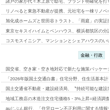
諸戸の家が代々木上原で邸宅、ブランド明確化を打
リノべると東急不動産が提携、元社宅を一棟リノベ
旭化成ホームズと世田谷トラスト、「雨庭」の実証
東京セキスイハイムとベンハウス、横浜都筑区の分
コスモスイニシア、マンションとシェアハウスのい
金融・行政
国交省、空き家・空き地対応で新たな施策パッケー
「2026年版国土交通白書」住宅分野、住生活基本計
国土交通省不動産・建設経済局、〝持続可能な建設
地域工務店の木造注文住宅価格5・3%上昇=経済調
auじぶん銀行、「住宅ローン不正利用に関する情報