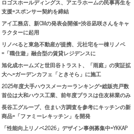
ロゴスホールディングス、アエラホームの民事再生を
支援=スポンサー契約を締結
アイ工務店、新CMの発表会開催=渋谷凪咲さんをキャ
ラクターに起用
リノべると東急不動産が提携、元社宅を一棟リノベ
=「職住遊」融合型の賃貸レジデンスに
旭化成ホームズと世田谷トラスト、「雨庭」の実証拡
大へ=ガーデンカフェ「ときそら」に施工
2025年度大手ハウスメーカーランキング=総販売戸数
首位は大和ハウス工業、前年度プラスは住友林業のみ
長谷工グループ、住まい方調査を参考にキッチンの新
商品=「ファミーレキッチン」を開発
「性能向上リノベ2026」デザイン事例募集中=YKKAP