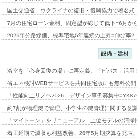
国土交通省、ウクライナの復旧・復興協力で署名式
7月の住宅ローン金利、固定型が総じて低下=6月か
2026年分路線価、標準宅地5年連続の上昇=伸び率2・
設備・建材
浴室を「心身回復の場」に再定義、「ビバス」活用し
省エネ検討WEBサービスを共同住宅版にも無料公開、
「性能向上リノベ2026」デザイン事例募集中=YKKA
約7割が物理鍵で管理、小学生の鍵管理に関する意識調査
「マイトーン」をリニューアル、上位モデルの清掃
着工延期で減収も利益改善、26年5月期決算を発表