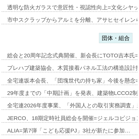
透明な防火ガラスで意匠性・視認性向上=文化シヤ
市中スクラップからアルミを分離、アサヒセイレン
団体・組合
総会と20周年記念式典開催、新会長にTOTO吉本氏
プレハブ建築協会、木質接着パネル工法の構造設計
全宅連坂本会長、「団塊世代の持ち家」今後を懸念
29年度までの「中期計画」を発表、建築物LCCO2
全宅連2026年度事業、「外国人との取引実務調査」新
JERCO、18期定時社員総会を開催=ジェルコビジョン
ALIA=第7弾「こども応援PJ」3社が新たに参加…