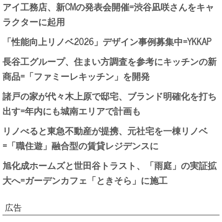
アイ工務店、新CMの発表会開催=渋谷凪咲さんをキャ
ラクターに起用
「性能向上リノベ2026」デザイン事例募集中=YKKAP
長谷工グループ、住まい方調査を参考にキッチンの新
商品=「ファミーレキッチン」を開発
諸戸の家が代々木上原で邸宅、ブランド明確化を打ち
出す=年内にも城南エリアで計画も
リノべると東急不動産が提携、元社宅を一棟リノベ
=「職住遊」融合型の賃貸レジデンスに
旭化成ホームズと世田谷トラスト、「雨庭」の実証拡
大へ=ガーデンカフェ「ときそら」に施工
広告