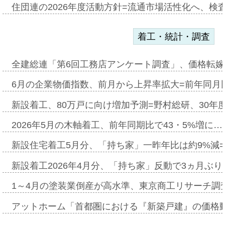
住団連の2026年度活動方針=流通市場活性化へ、検
着工・統計・調査
全建総連「第6回工務店アンケート調査」、価格転嫁
6月の企業物価指数、前月から上昇率拡大=前年同月比
新設着工、80万戸に向け増加予測=野村総研、30年
2026年5月の木軸着工、前年同期比で43・5%増に…
新設住宅着工5月分、「持ち家」一昨年比は約9%減=
新設着工2026年4月分、「持ち家」反動で3ヵ月ぶ
1～4月の塗装業倒産が高水準、東京商工リサーチ調
アットホーム「首都圏における『新築戸建』の価格