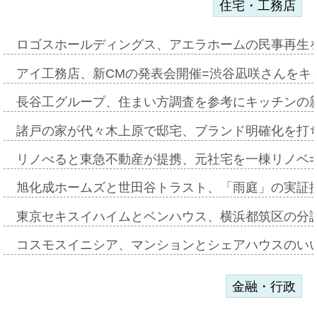
住宅・工務店
ロゴスホールディングス、アエラホームの民事再生
アイ工務店、新CMの発表会開催=渋谷凪咲さんをキ
長谷工グループ、住まい方調査を参考にキッチンの
諸戸の家が代々木上原で邸宅、ブランド明確化を打
リノべると東急不動産が提携、元社宅を一棟リノベ
旭化成ホームズと世田谷トラスト、「雨庭」の実証
東京セキスイハイムとベンハウス、横浜都筑区の分
コスモスイニシア、マンションとシェアハウスのい
金融・行政