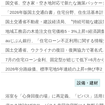
国交省、空き家・空き地対応で新たな施策パッケー
「2026年版国土交通白書」住宅分野、住生活基本計
国土交通省不動産・建設経済局、〝持続可能な建設
地域工務店の木造注文住宅価格5・3%上昇=経済調
auじぶん銀行、「住宅ローン不正利用に関する情報
国土交通省、ウクライナの復旧・復興協力で署名式
7月の住宅ローン金利、固定型が総じて低下=6月か
2026年分路線価、標準宅地5年連続の上昇=伸び率2・
設備・建材
浴室を「心身回復の場」に再定義、「ビバス」活用し