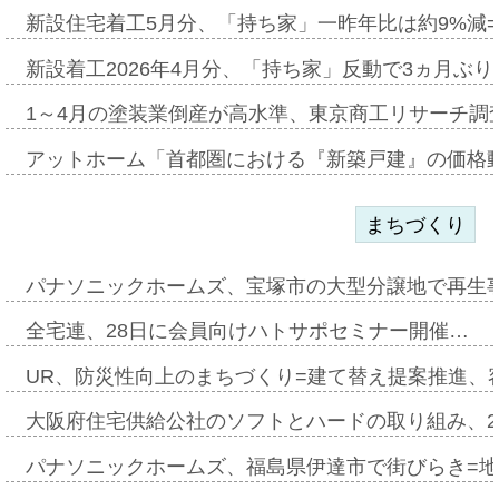
新設住宅着工5月分、「持ち家」一昨年比は約9%減=
新設着工2026年4月分、「持ち家」反動で3ヵ月ぶ
1～4月の塗装業倒産が高水準、東京商工リサーチ調
アットホーム「首都圏における『新築戸建』の価格
まちづくり
パナソニックホームズ、宝塚市の大型分譲地で再生
全宅連、28日に会員向けハトサポセミナー開催…
UR、防災性向上のまちづくり=建て替え提案推進、
大阪府住宅供給公社のソフトとハードの取り組み、2
パナソニックホームズ、福島県伊達市で街びらき=