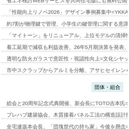
省エネ検討WEBサービスを共同住宅版にも無料公開、
「性能向上リノベ2026」デザイン事例募集中=YKKA
約7割が物理鍵で管理、小学生の鍵管理に関する意識調査
「マイトーン」をリニューアル、上位モデルの清掃
着工延期で減収も利益改善、26年5月期決算を発表
透明な防火ガラスで意匠性・視認性向上=文化シヤ
市中スクラップからアルミを分離、アサヒセイレン
団体・組合
総会と20周年記念式典開催、新会長にTOTO吉本氏
プレハブ建築協会、木質接着パネル工法の構造設計
全宅連坂本会長、「団塊世代の持ち家」今後を懸念