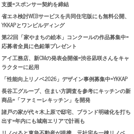
支援=スポンサー契約を締結
省エネ検討WEBサービスを共同住宅版にも無料公開、
YKKAPとワンビルディング
第22回「家やまちの絵本」コンクールの作品募集中=
応募者全員に色鉛筆プレゼント
アイ工務店、新CMの発表会開催=渋谷凪咲さんをキャ
ラクターに起用
「性能向上リノベ2026」デザイン事例募集中=YKKAP
長谷工グループ、住まい方調査を参考にキッチンの新
商品=「ファミーレキッチン」を開発
諸戸の家が代々木上原で邸宅、ブランド明確化を打ち
出す=年内にも城南エリアで計画も
リノべると東急不動産が提携、元社宅を一棟リノベ