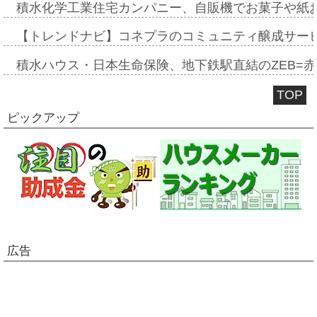
積水化学工業住宅カンパニー、自販機でお菓子や紙
【トレンドナビ】コネプラのコミュニティ醸成サー
積水ハウス・日本生命保険、地下鉄駅直結のZEB=赤坂
TOP
ピックアップ
広告