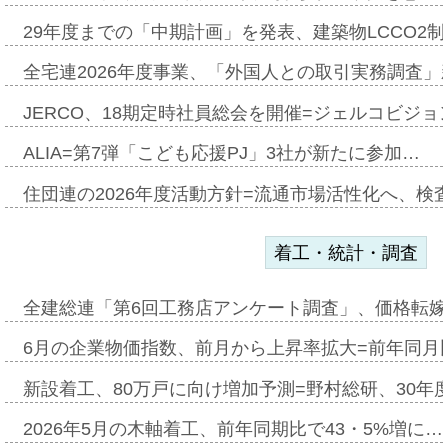
29年度までの「中期計画」を発表、建築物LCCO2
全宅連2026年度事業、「外国人との取引実務調査」新
JERCO、18期定時社員総会を開催=ジェルコビジョン
ALIA=第7弾「こども応援PJ」3社が新たに参加…
住団連の2026年度活動方針=流通市場活性化へ、検
着工・統計・調査
全建総連「第6回工務店アンケート調査」、価格転嫁
6月の企業物価指数、前月から上昇率拡大=前年同月比
新設着工、80万戸に向け増加予測=野村総研、30年
2026年5月の木軸着工、前年同期比で43・5%増に…