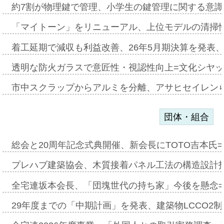
約7割が物理鍵で管理、小学生の鍵管理に関する意識調査
「マイトーン」をリニューアル、上位モデルの清掃
着工延期で減収も利益改善、26年5月期決算を発表
透明な防火ガラスで意匠性・視認性向上=文化シヤ
市中スクラップからアルミを分離、アサヒセイレン
団体・組合
総会と20周年記念式典開催、新会長にTOTO吉本氏
プレハブ建築協会、木質接着パネル工法の構造設計
全宅連坂本会長、「団塊世代の持ち家」今後を懸念
29年度までの「中期計画」を発表、建築物LCCO2