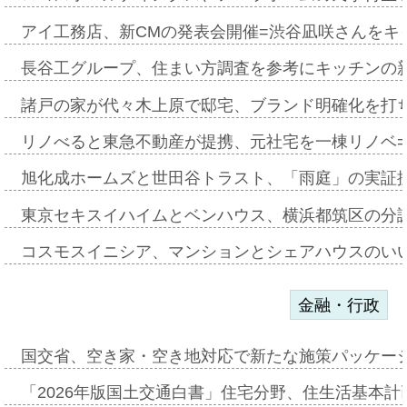
アイ工務店、新CMの発表会開催=渋谷凪咲さんをキ
長谷工グループ、住まい方調査を参考にキッチンの
諸戸の家が代々木上原で邸宅、ブランド明確化を打
リノべると東急不動産が提携、元社宅を一棟リノベ
旭化成ホームズと世田谷トラスト、「雨庭」の実証
東京セキスイハイムとベンハウス、横浜都筑区の分
コスモスイニシア、マンションとシェアハウスのい
金融・行政
国交省、空き家・空き地対応で新たな施策パッケー
「2026年版国土交通白書」住宅分野、住生活基本計