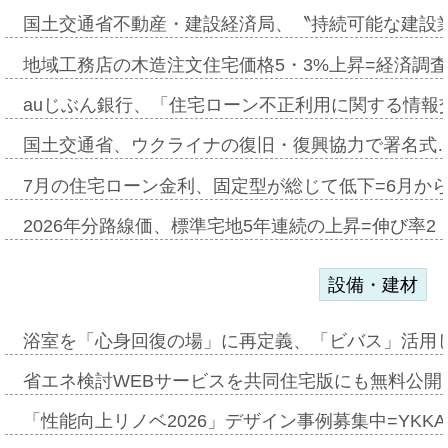
国土交通省不動産・建設経済局、〝持続可能な建設
地域工務店の木造注文住宅価格5・3%上昇=経済調
auじぶん銀行、「住宅ローン不正利用に関する情報
国土交通省、ウクライナの復旧・復興協力で署名式
7月の住宅ローン金利、固定型が総じて低下=6月か
2026年分路線価、標準宅地5年連続の上昇=伸び率2・
設備・建材
浴室を「心身回復の場」に再定義、「ビバス」活用し
省エネ検討WEBサービスを共同住宅版にも無料公開、
「性能向上リノベ2026」デザイン事例募集中=YKKA