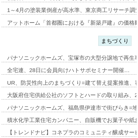
1～4月の塗装業倒産が高水準、東京商工リサーチ調
アットホーム「首都圏における『新築戸建』の価格
まちづくり
パナソニックホームズ、宝塚市の大型分譲地で再生
全宅連、28日に会員向けハトサポセミナー開催…
UR、防災性向上のまちづくり=建て替え提案推進、
大阪府住宅供給公社のソフトとハードの取り組み、2
パナソニックホームズ、福島県伊達市で街びらき=
積水化学工業住宅カンパニー、自販機でお菓子や紙
【トレンドナビ】コネプラのコミュニティ醸成サー