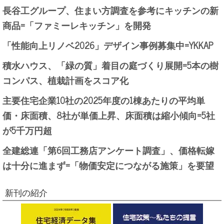
長谷工グループ、住まい方調査を参考にキッチンの新
商品=「ファミーレキッチン」を開発
「性能向上リノベ2026」デザイン事例募集中=YKKAP
積水ハウス、「緑の質」着目の庭づくり展開=5本の樹
コンパス、植栽計画をスコア化
主要住宅企業10社の2025年度の1棟あたりの平均単
価・床面積、8社が単価上昇、床面積は縮小傾向=5社
が5千万円超
全建総連「第6回工務店アンケート調査」、価格転嫁
は十分に進まず=「物価安定につながる施策」を要望
新刊の紹介