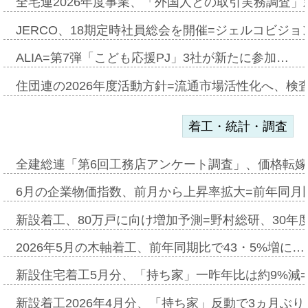
全宅連2026年度事業、「外国人との取引実務調査」新
JERCO、18期定時社員総会を開催=ジェルコビジョン
ALIA=第7弾「こども応援PJ」3社が新たに参加…
住団連の2026年度活動方針=流通市場活性化へ、検
着工・統計・調査
全建総連「第6回工務店アンケート調査」、価格転嫁
6月の企業物価指数、前月から上昇率拡大=前年同月比
新設着工、80万戸に向け増加予測=野村総研、30年
2026年5月の木軸着工、前年同期比で43・5%増に…
新設住宅着工5月分、「持ち家」一昨年比は約9%減=
新設着工2026年4月分、「持ち家」反動で3ヵ月ぶ