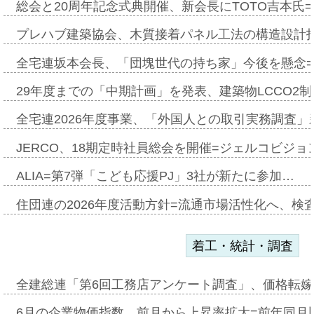
総会と20周年記念式典開催、新会長にTOTO吉本氏
プレハブ建築協会、木質接着パネル工法の構造設計
全宅連坂本会長、「団塊世代の持ち家」今後を懸念
29年度までの「中期計画」を発表、建築物LCCO2
全宅連2026年度事業、「外国人との取引実務調査」新
JERCO、18期定時社員総会を開催=ジェルコビジョン
ALIA=第7弾「こども応援PJ」3社が新たに参加…
住団連の2026年度活動方針=流通市場活性化へ、検
着工・統計・調査
全建総連「第6回工務店アンケート調査」、価格転嫁
6月の企業物価指数、前月から上昇率拡大=前年同月比