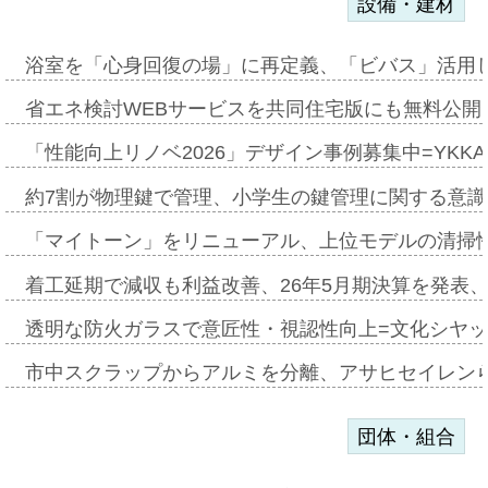
設備・建材
浴室を「心身回復の場」に再定義、「ビバス」活用し
省エネ検討WEBサービスを共同住宅版にも無料公開、
「性能向上リノベ2026」デザイン事例募集中=YKKA
約7割が物理鍵で管理、小学生の鍵管理に関する意識調査
「マイトーン」をリニューアル、上位モデルの清掃
着工延期で減収も利益改善、26年5月期決算を発表
透明な防火ガラスで意匠性・視認性向上=文化シヤ
市中スクラップからアルミを分離、アサヒセイレン
団体・組合