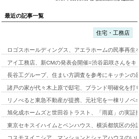
最近の記事一覧
住宅・工務店
ロゴスホールディングス、アエラホームの民事再生
アイ工務店、新CMの発表会開催=渋谷凪咲さんをキ
長谷工グループ、住まい方調査を参考にキッチンの
諸戸の家が代々木上原で邸宅、ブランド明確化を打
リノべると東急不動産が提携、元社宅を一棟リノベ
旭化成ホームズと世田谷トラスト、「雨庭」の実証
東京セキスイハイムとベンハウス、横浜都筑区の分
コスモスイニシア、マンションとシェアハウスのい