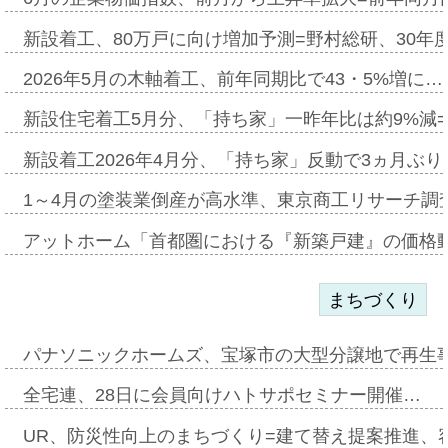
新設着工、80万戸に向け増加予測=野村総研、30年
2026年5月の木軸着工、前年同期比で43・5%増に…
新設住宅着工5月分、「持ち家」一昨年比は約9%減=
新設着工2026年4月分、「持ち家」反動で3ヵ月ぶ
1～4月の塗装業倒産が高水準、東京商工リサーチ調
アットホーム「首都圏における『新築戸建』の価格
まちづくり
パナソニックホームズ、宝塚市の大型分譲地で再生
全宅連、28日に会員向けハトサポセミナー開催…
UR、防災性向上のまちづくり=建て替え提案推進、