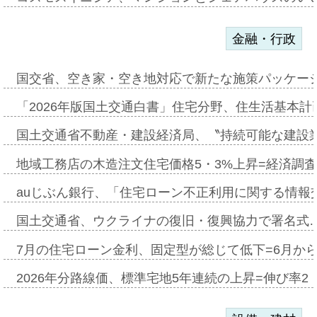
金融・行政
国交省、空き家・空き地対応で新たな施策パッケー
「2026年版国土交通白書」住宅分野、住生活基本計
国土交通省不動産・建設経済局、〝持続可能な建設
地域工務店の木造注文住宅価格5・3%上昇=経済調
auじぶん銀行、「住宅ローン不正利用に関する情報
国土交通省、ウクライナの復旧・復興協力で署名式
7月の住宅ローン金利、固定型が総じて低下=6月か
2026年分路線価、標準宅地5年連続の上昇=伸び率2・