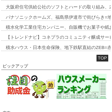
大阪府住宅供給公社のソフトとハードの取り組み、2
パナソニックホームズ、福島県伊達市で街びらき=
積水化学工業住宅カンパニー、自販機でお菓子や紙
【トレンドナビ】コネプラのコミュニティ醸成サー
積水ハウス・日本生命保険、地下鉄駅直結のZEB=赤坂
TOP
ピックアップ