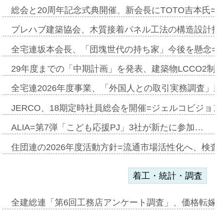
総会と20周年記念式典開催、新会長にTOTO吉本氏
プレハブ建築協会、木質接着パネル工法の構造設計
全宅連坂本会長、「団塊世代の持ち家」今後を懸念
29年度までの「中期計画」を発表、建築物LCCO2
全宅連2026年度事業、「外国人との取引実務調査」新
JERCO、18期定時社員総会を開催=ジェルコビジョン
ALIA=第7弾「こども応援PJ」3社が新たに参加…
住団連の2026年度活動方針=流通市場活性化へ、検
着工・統計・調査
全建総連「第6回工務店アンケート調査」、価格転嫁