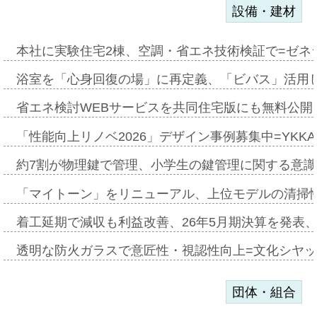
設備・建材
本社に実験住宅2棟、空調・省エネ技術検証で=ゼネ
浴室を「心身回復の場」に再定義、「ビバス」活用し
省エネ検討WEBサービスを共同住宅版にも無料公開、
「性能向上リノベ2026」デザイン事例募集中=YKKA
約7割が物理鍵で管理、小学生の鍵管理に関する意識調査
「マイトーン」をリニューアル、上位モデルの清掃
着工延期で減収も利益改善、26年5月期決算を発表
透明な防火ガラスで意匠性・視認性向上=文化シヤ
団体・組合