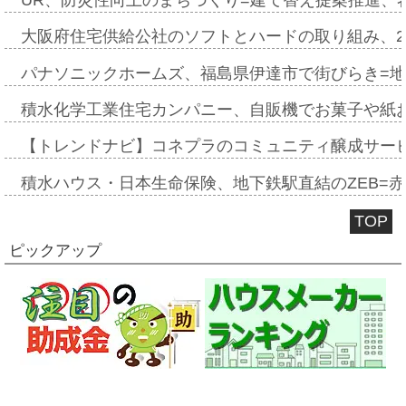
大阪府住宅供給公社のソフトとハードの取り組み、2
パナソニックホームズ、福島県伊達市で街びらき=
積水化学工業住宅カンパニー、自販機でお菓子や紙
【トレンドナビ】コネプラのコミュニティ醸成サー
積水ハウス・日本生命保険、地下鉄駅直結のZEB=赤坂
TOP
ピックアップ