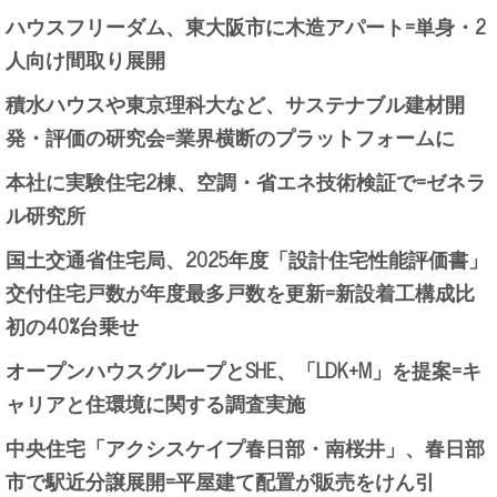
ハウスフリーダム、東大阪市に木造アパート=単身・2
人向け間取り展開
積水ハウスや東京理科大など、サステナブル建材開
発・評価の研究会=業界横断のプラットフォームに
本社に実験住宅2棟、空調・省エネ技術検証で=ゼネラ
ル研究所
国土交通省住宅局、2025年度「設計住宅性能評価書」
交付住宅戸数が年度最多戸数を更新=新設着工構成比
初の40%台乗せ
オープンハウスグループとSHE、「LDK+M」を提案=キ
ャリアと住環境に関する調査実施
中央住宅「アクシスケイプ春日部・南桜井」、春日部
市で駅近分譲展開=平屋建て配置が販売をけん引