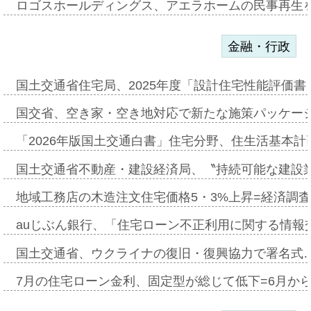
ロゴスホールディングス、アエラホームの民事再生
金融・行政
国土交通省住宅局、2025年度「設計住宅性能評価
国交省、空き家・空き地対応で新たな施策パッケー
「2026年版国土交通白書」住宅分野、住生活基本計
国土交通省不動産・建設経済局、〝持続可能な建設
地域工務店の木造注文住宅価格5・3%上昇=経済調
auじぶん銀行、「住宅ローン不正利用に関する情報
国土交通省、ウクライナの復旧・復興協力で署名式
7月の住宅ローン金利、固定型が総じて低下=6月か