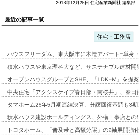
2018年12月25日 住宅産業新聞社 編集部
最近の記事一覧
住宅・工務店
ハウスフリーダム、東大阪市に木造アパート=単身・
積水ハウスや東京理科大など、サステナブル建材開
オープンハウスグループとSHE、「LDK+M」を提
中央住宅「アクシスケイプ春日部・南桜井」、春日
タマホーム26年5月期連結決算、分譲回復基調も3
積水ハウス建設ホールディングス、外構工事店との
トヨタホーム、「普及帯と高額分譲」の2軸展開強化