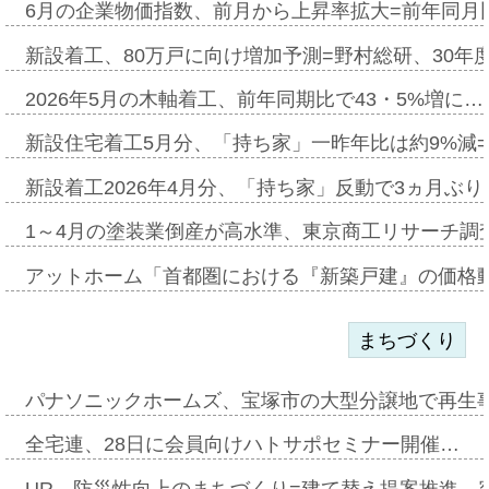
6月の企業物価指数、前月から上昇率拡大=前年同月比
新設着工、80万戸に向け増加予測=野村総研、30年
2026年5月の木軸着工、前年同期比で43・5%増に…
新設住宅着工5月分、「持ち家」一昨年比は約9%減=
新設着工2026年4月分、「持ち家」反動で3ヵ月ぶ
1～4月の塗装業倒産が高水準、東京商工リサーチ調
アットホーム「首都圏における『新築戸建』の価格
まちづくり
パナソニックホームズ、宝塚市の大型分譲地で再生
全宅連、28日に会員向けハトサポセミナー開催…
UR、防災性向上のまちづくり=建て替え提案推進、