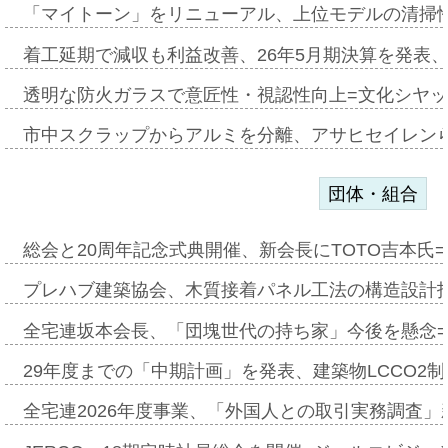
「マイトーン」をリニューアル、上位モデルの清掃
着工延期で減収も利益改善、26年5月期決算を発表
透明な防火ガラスで意匠性・視認性向上=文化シヤ
市中スクラップからアルミを分離、アサヒセイレン
団体・組合
総会と20周年記念式典開催、新会長にTOTO吉本氏
プレハブ建築協会、木質接着パネル工法の構造設計
全宅連坂本会長、「団塊世代の持ち家」今後を懸念
29年度までの「中期計画」を発表、建築物LCCO2
全宅連2026年度事業、「外国人との取引実務調査」新