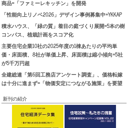
商品=「ファミーレキッチン」を開発
「性能向上リノベ2026」デザイン事例募集中=YKKAP
積水ハウス、「緑の質」着目の庭づくり展開=5本の樹
コンパス、植栽計画をスコア化
主要住宅企業10社の2025年度の1棟あたりの平均単
価・床面積、8社が単価上昇、床面積は縮小傾向=5社
が5千万円超
全建総連「第6回工務店アンケート調査」、価格転嫁
は十分に進まず=「物価安定につながる施策」を要望
新刊の紹介