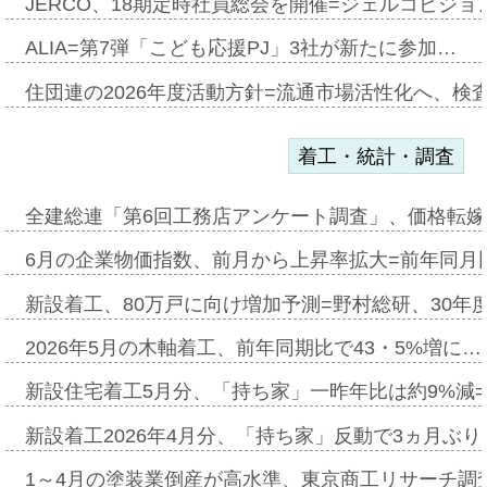
JERCO、18期定時社員総会を開催=ジェルコビジョン
ALIA=第7弾「こども応援PJ」3社が新たに参加…
住団連の2026年度活動方針=流通市場活性化へ、検
着工・統計・調査
全建総連「第6回工務店アンケート調査」、価格転嫁
6月の企業物価指数、前月から上昇率拡大=前年同月比
新設着工、80万戸に向け増加予測=野村総研、30年
2026年5月の木軸着工、前年同期比で43・5%増に…
新設住宅着工5月分、「持ち家」一昨年比は約9%減=
新設着工2026年4月分、「持ち家」反動で3ヵ月ぶ
1～4月の塗装業倒産が高水準、東京商工リサーチ調