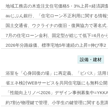
地域工務店の木造注文住宅価格5・3%上昇=経済調
auじぶん銀行、「住宅ローン不正利用に関する情報
国土交通省、ウクライナの復旧・復興協力で署名式
7月の住宅ローン金利、固定型が総じて低下=6月か
2026年分路線価、標準宅地5年連続の上昇=伸び率2・
設備・建材
浴室を「心身回復の場」に再定義、「ビバス」活用し
省エネ検討WEBサービスを共同住宅版にも無料公開、
「性能向上リノベ2026」デザイン事例募集中=YKKA
約7割が物理鍵で管理、小学生の鍵管理に関する意識調査