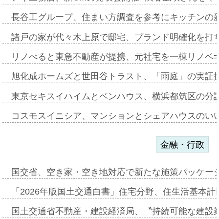
長谷工グループ、住まい方調査を参考にキッチンの
諸戸の家が代々木上原で邸宅、ブランド明確化を打
リノべると東急不動産が提携、元社宅を一棟リノベ
旭化成ホームズと世田谷トラスト、「雨庭」の実証
東京セキスイハイムとベンハウス、横浜都筑区の分
コスモスイニシア、マンションとシェアハウスのい
金融・行政
国交省、空き家・空き地対応で新たな施策パッケー
「2026年版国土交通白書」住宅分野、住生活基本計
国土交通省不動産・建設経済局、〝持続可能な建設