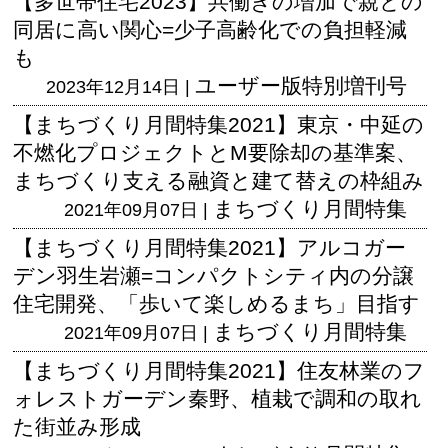
【多世帯住宅2023】共働きの増加で親との
同居に高い関心=少子高齢化での負担軽減
も
ユーザー版
特別増刊号
2023年12月14日 |
【まちづくり月間特集2021】東京・中延の
不燃化プロジェクトとM要除却の基準案、
まちづくり支える融資と建て替えの枠組み
まちづくり月間特集
2021年09月07日 |
【まちづくり月間特集2021】アルコガー
デン羽生岩瀬=コンパクトシティ内の分譲
住宅開発、「歩いて楽しめるまち」目指す
まちづくり月間特集
2021年09月07日 |
【まちづくり月間特集2021】住友林業のフ
ォレストガーデン秦野、植栽で調和の取れ
た街並み形成