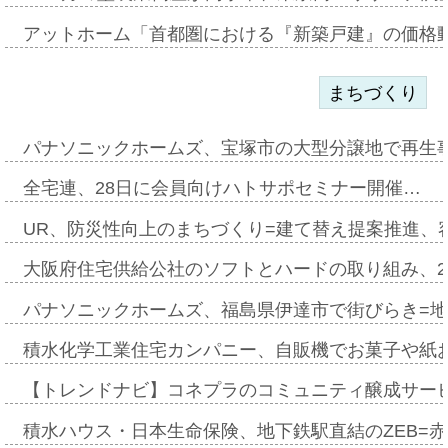
アットホーム「首都圏における『新築戸建』の価格
まちづくり
パナソニックホームズ、宝塚市の大型分譲地で再生
全宅連、28日に会員向けハトサポセミナー開催…
UR、防災性向上のまちづくり=建て替え提案推進、
大阪府住宅供給公社のソフトとハードの取り組み、2
パナソニックホームズ、福島県伊達市で街びらき=
積水化学工業住宅カンパニー、自販機でお菓子や紙
【トレンドナビ】コネプラのコミュニティ醸成サー
積水ハウス・日本生命保険、地下鉄駅直結のZEB=赤坂