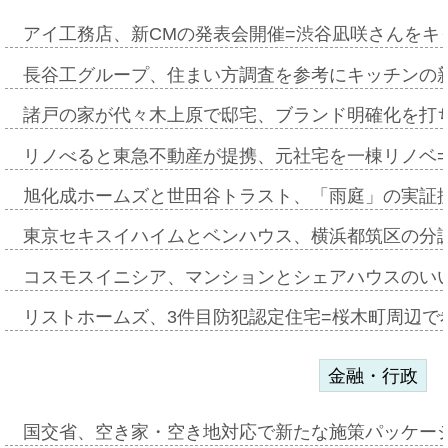
アイ工務店、新CMの発表会開催=渋谷凪咲さんをキ
長谷工グループ、住まい方調査を参考にキッチンの
諸戸の家が代々木上原で邸宅、ブランド明確化を打
リノべると東急不動産が提携、元社宅を一棟リノベ
旭化成ホームズと世田谷トラスト、「雨庭」の実証
東京セキスイハイムとベンハウス、横浜都筑区の分
コスモスイニシア、マンションとシェアハウスのい
リストホームズ、3件目防犯認定住宅=桜木町周辺で
金融・行政
国交省、空き家・空き地対応で新たな施策パッケー