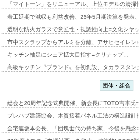
「マイトーン」をリニューアル、上位モデルの清掃
着工延期で減収も利益改善、26年5月期決算を発表
透明な防火ガラスで意匠性・視認性向上=文化シヤ
市中スクラップからアルミを分離、アサヒセイレン
キッチン軸足にシェア拡大目指す=クリナップ…
高級キッチン〝ブランド〟を初創設、タカラスタン
団体・組合
総会と20周年記念式典開催、新会長にTOTO吉本氏
プレハブ建築協会、木質接着パネル工法の構造設計
全宅連坂本会長、「団塊世代の持ち家」今後を懸念