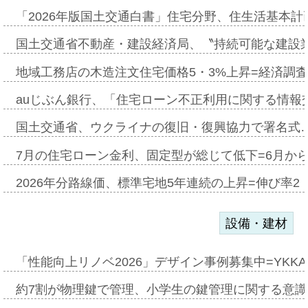
「2026年版国土交通白書」住宅分野、住生活基本計
国土交通省不動産・建設経済局、〝持続可能な建設
地域工務店の木造注文住宅価格5・3%上昇=経済調
auじぶん銀行、「住宅ローン不正利用に関する情報
国土交通省、ウクライナの復旧・復興協力で署名式
7月の住宅ローン金利、固定型が総じて低下=6月か
2026年分路線価、標準宅地5年連続の上昇=伸び率2・
設備・建材
「性能向上リノベ2026」デザイン事例募集中=YKKA
約7割が物理鍵で管理、小学生の鍵管理に関する意識調査