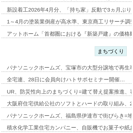
新設着工2026年4月分、「持ち家」反動で3ヵ月ぶ
1～4月の塗装業倒産が高水準、東京商工リサーチ調
アットホーム「首都圏における『新築戸建』の価格
まちづくり
パナソニックホームズ、宝塚市の大型分譲地で再生
全宅連、28日に会員向けハトサポセミナー開催…
UR、防災性向上のまちづくり=建て替え提案推進、
大阪府住宅供給公社のソフトとハードの取り組み、2
パナソニックホームズ、福島県伊達市で街びらき=
積水化学工業住宅カンパニー、自販機でお菓子や紙