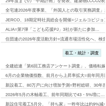
29年度までの「中期計画」を発表、建築物LCCO2
全宅連2026年度事業、「外国人との取引実務調査」新
JERCO、18期定時社員総会を開催=ジェルコビジョン
ALIA=第7弾「こども応援PJ」3社が新たに参加…
住団連の2026年度活動方針=流通市場活性化へ、検
着工・統計・調査
全建総連「第6回工務店アンケート調査」、価格転嫁
6月の企業物価指数、前月から上昇率拡大=前年同月比
新設着工、80万戸に向け増加予測=野村総研、30年
2026年5月の木軸着工、前年同期比で43・5%増に…
新設住宅着工5月分、「持ち家」一昨年比は約9%減=