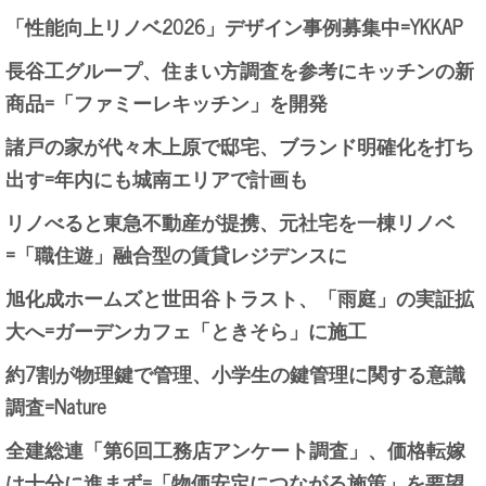
「性能向上リノベ2026」デザイン事例募集中=YKKAP
長谷工グループ、住まい方調査を参考にキッチンの新
商品=「ファミーレキッチン」を開発
諸戸の家が代々木上原で邸宅、ブランド明確化を打ち
出す=年内にも城南エリアで計画も
リノべると東急不動産が提携、元社宅を一棟リノベ
=「職住遊」融合型の賃貸レジデンスに
旭化成ホームズと世田谷トラスト、「雨庭」の実証拡
大へ=ガーデンカフェ「ときそら」に施工
約7割が物理鍵で管理、小学生の鍵管理に関する意識
調査=Nature
全建総連「第6回工務店アンケート調査」、価格転嫁
は十分に進まず=「物価安定につながる施策」を要望