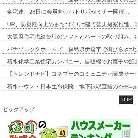
全宅連、28日に会員向けハトサポセミナー開催…
UR、防災性向上のまちづくり=建て替え提案推進、
大阪府住宅供給公社のソフトとハードの取り組み、2
パナソニックホームズ、福島県伊達市で街びらき=
積水化学工業住宅カンパニー、自販機でお菓子や紙
【トレンドナビ】コネプラのコミュニティ醸成サー
積水ハウス・日本生命保険、地下鉄駅直結のZEB=赤坂
TOP
ピックアップ