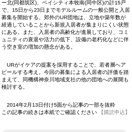
ー北(同都筑区)、ベイシティ本牧南(同中区)の計15戸
で、15日から23日までモデルルームの一般公開と入居
募集を開始する。郊外のUR団地は、立地や築年数が
経過していることから新規入居者が集まりにくい状態
にある。また、入居者の高齢化が進展しており、コミ
ュニティの衰退や活力の低下、設備の老朽化などに伴
う空き室の増加の懸念がある。
URがイケアの提案を採用することで、若者層へア
ピールする考え。今回の募集による入居者の評価を踏
まえて、同機構神奈川地域支社の他の団地への展開も
検討する。
2014年2月13日付け5面から記事の一部を抜粋
この記事の続きは本紙でご確認ください
【購読申込】