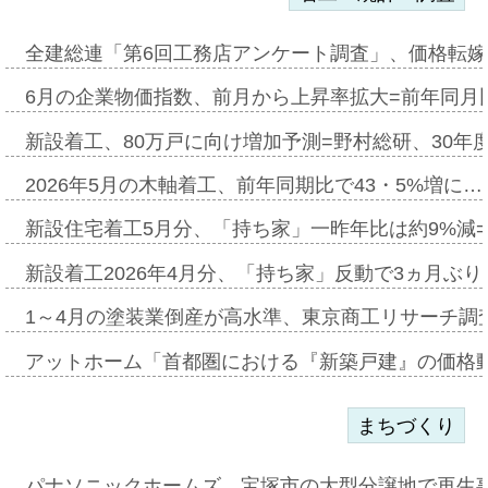
全建総連「第6回工務店アンケート調査」、価格転嫁
6月の企業物価指数、前月から上昇率拡大=前年同月比
新設着工、80万戸に向け増加予測=野村総研、30年
2026年5月の木軸着工、前年同期比で43・5%増に…
新設住宅着工5月分、「持ち家」一昨年比は約9%減=
新設着工2026年4月分、「持ち家」反動で3ヵ月ぶ
1～4月の塗装業倒産が高水準、東京商工リサーチ調
アットホーム「首都圏における『新築戸建』の価格
まちづくり
パナソニックホームズ、宝塚市の大型分譲地で再生