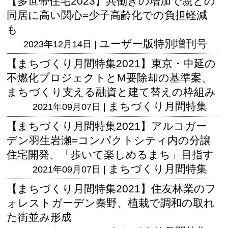
【多世帯住宅2023】共働きの増加で親との
同居に高い関心=少子高齢化での負担軽減
も
ユーザー版
特別増刊号
2023年12月14日 |
【まちづくり月間特集2021】東京・中延の
不燃化プロジェクトとM要除却の基準案、
まちづくり支える融資と建て替えの枠組み
まちづくり月間特集
2021年09月07日 |
【まちづくり月間特集2021】アルコガー
デン羽生岩瀬=コンパクトシティ内の分譲
住宅開発、「歩いて楽しめるまち」目指す
まちづくり月間特集
2021年09月07日 |
【まちづくり月間特集2021】住友林業のフ
ォレストガーデン秦野、植栽で調和の取れ
た街並み形成