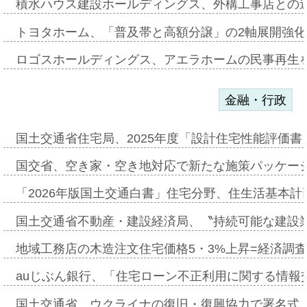
積水ハウス建設ホールディングス、外構工事店との
トヨタホーム、「普及帯と高額分譲」の2軸展開強化
ロゴスホールディングス、アエラホームの民事再生
金融・行政
国土交通省住宅局、2025年度「設計住宅性能評価
国交省、空き家・空き地対応で新たな施策パッケー
「2026年版国土交通白書」住宅分野、住生活基本計
国土交通省不動産・建設経済局、〝持続可能な建設
地域工務店の木造注文住宅価格5・3%上昇=経済調
auじぶん銀行、「住宅ローン不正利用に関する情報
国土交通省、ウクライナの復旧・復興協力で署名式