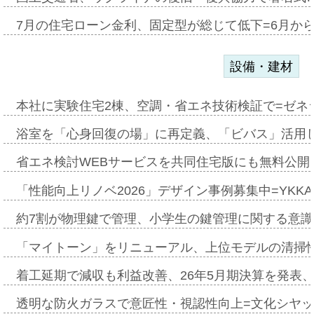
7月の住宅ローン金利、固定型が総じて低下=6月か
設備・建材
本社に実験住宅2棟、空調・省エネ技術検証で=ゼネ
浴室を「心身回復の場」に再定義、「ビバス」活用し
省エネ検討WEBサービスを共同住宅版にも無料公開、
「性能向上リノベ2026」デザイン事例募集中=YKKA
約7割が物理鍵で管理、小学生の鍵管理に関する意識調査
「マイトーン」をリニューアル、上位モデルの清掃
着工延期で減収も利益改善、26年5月期決算を発表
透明な防火ガラスで意匠性・視認性向上=文化シヤ