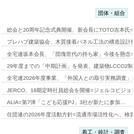
団体・組合
総会と20周年記念式典開催、新会長にTOTO吉本氏
プレハブ建築協会、木質接着パネル工法の構造設計
全宅連坂本会長、「団塊世代の持ち家」今後を懸念
29年度までの「中期計画」を発表、建築物LCCO2
全宅連2026年度事業、「外国人との取引実務調査」新
JERCO、18期定時社員総会を開催=ジェルコビジョン
ALIA=第7弾「こども応援PJ」3社が新たに参加…
住団連の2026年度活動方針=流通市場活性化へ、検
着工・統計・調査