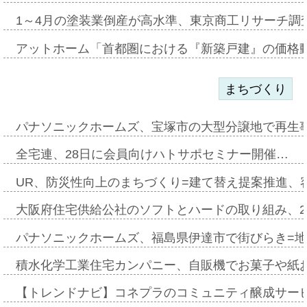
1～4月の塗装業倒産が高水準、東京商工リサーチ調
アットホーム「首都圏における『新築戸建』の価格
まちづくり
パナソニックホームズ、宝塚市の大型分譲地で再生
全宅連、28日に会員向けハトサポセミナー開催…
UR、防災性向上のまちづくり=建て替え提案推進、
大阪府住宅供給公社のソフトとハードの取り組み、2
パナソニックホームズ、福島県伊達市で街びらき=
積水化学工業住宅カンパニー、自販機でお菓子や紙
【トレンドナビ】コネプラのコミュニティ醸成サー