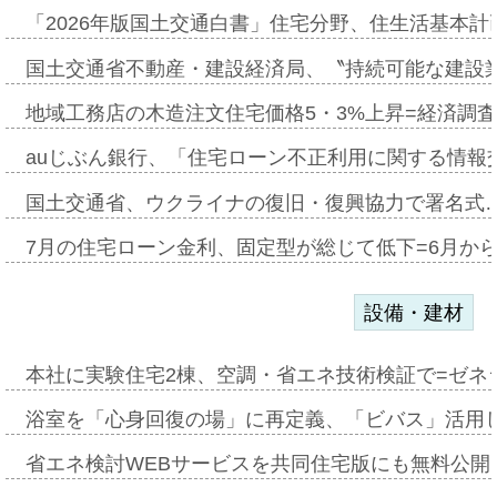
「2026年版国土交通白書」住宅分野、住生活基本計
国土交通省不動産・建設経済局、〝持続可能な建設
地域工務店の木造注文住宅価格5・3%上昇=経済調
auじぶん銀行、「住宅ローン不正利用に関する情報
国土交通省、ウクライナの復旧・復興協力で署名式
7月の住宅ローン金利、固定型が総じて低下=6月か
設備・建材
本社に実験住宅2棟、空調・省エネ技術検証で=ゼネ
浴室を「心身回復の場」に再定義、「ビバス」活用し
省エネ検討WEBサービスを共同住宅版にも無料公開、