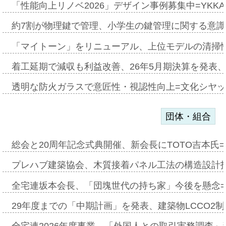
「性能向上リノベ2026」デザイン事例募集中=YKKA
約7割が物理鍵で管理、小学生の鍵管理に関する意識調査
「マイトーン」をリニューアル、上位モデルの清掃
着工延期で減収も利益改善、26年5月期決算を発表
透明な防火ガラスで意匠性・視認性向上=文化シヤ
団体・組合
総会と20周年記念式典開催、新会長にTOTO吉本氏
プレハブ建築協会、木質接着パネル工法の構造設計
全宅連坂本会長、「団塊世代の持ち家」今後を懸念
29年度までの「中期計画」を発表、建築物LCCO2