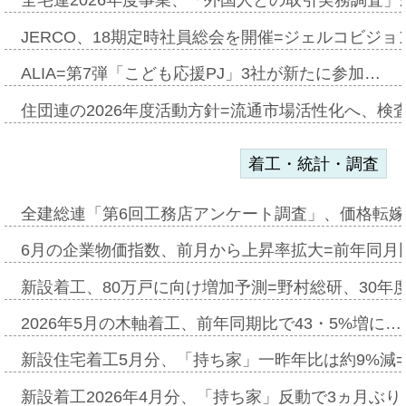
全宅連2026年度事業、「外国人との取引実務調査」新
JERCO、18期定時社員総会を開催=ジェルコビジョン
ALIA=第7弾「こども応援PJ」3社が新たに参加…
住団連の2026年度活動方針=流通市場活性化へ、検
着工・統計・調査
全建総連「第6回工務店アンケート調査」、価格転嫁
6月の企業物価指数、前月から上昇率拡大=前年同月比
新設着工、80万戸に向け増加予測=野村総研、30年
2026年5月の木軸着工、前年同期比で43・5%増に…
新設住宅着工5月分、「持ち家」一昨年比は約9%減=
新設着工2026年4月分、「持ち家」反動で3ヵ月ぶ