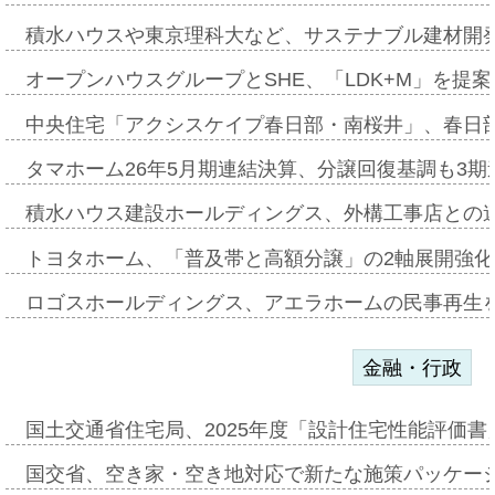
積水ハウスや東京理科大など、サステナブル建材開
オープンハウスグループとSHE、「LDK+M」を提
中央住宅「アクシスケイプ春日部・南桜井」、春日
タマホーム26年5月期連結決算、分譲回復基調も3
積水ハウス建設ホールディングス、外構工事店との
トヨタホーム、「普及帯と高額分譲」の2軸展開強化
ロゴスホールディングス、アエラホームの民事再生
金融・行政
国土交通省住宅局、2025年度「設計住宅性能評価
国交省、空き家・空き地対応で新たな施策パッケー