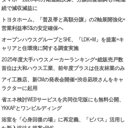
続で減収減益に
トヨタホーム、「普及帯と高額分譲」の2軸展開強化=
営業利益率5%の安定確保へ
オープンハウスグループとSHE、「LDK+M」を提案=キ
ャリアと住環境に関する調査実施
2025年度大手ハウスメーカーランキング=総販売戸数
首位は大和ハウス工業、前年度プラスは住友林業のみ
アイ工務店、新CMの発表会開催=渋谷凪咲さんをキャ
ラクターに起用
省エネ検討WEBサービスを共同住宅版にも無料公開、
YKKAPとワンビルディング
浴室を「心身回復の場」に再定義、「ビバス」活用し
た新入浴法を提案=PHS