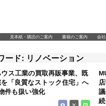
面
見本紙・購読のご案内
書籍のご案内
会社
ワード: リノベーション
ハウス工業の買取再販事業、既
M
宅を「良質なストック住宅」へ
店
社物件も扱い強化
議
続