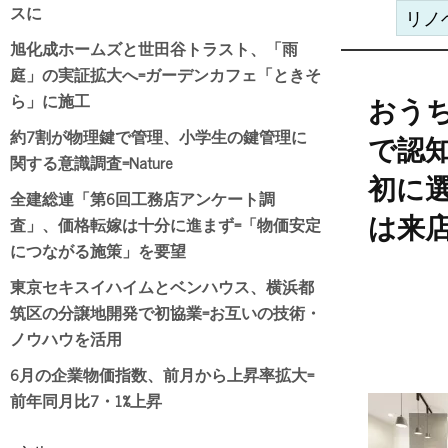
スに
リノ
旭化成ホームズと世田谷トラスト、「雨
庭」の実証拡大へ=ガーデンカフェ「ときそ
ら」に施工
おう
約7割が物理鍵で管理、小学生の鍵管理に
で認
関する意識調査=Nature
初に
全建総連「第6回工務店アンケート調
査」、価格転嫁は十分に進まず=「物価安定
は来
につながる施策」を要望
東京セキスイハイムとベンハウス、横浜都
筑区の分譲地開発で初協業=お互いの技術・
ノウハウを活用
6月の企業物価指数、前月から上昇率拡大=
前年同月比7・1%上昇