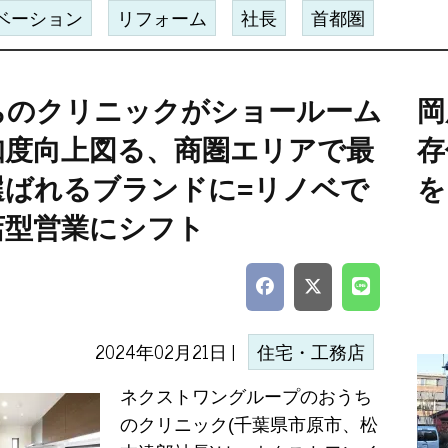
ベーション
リフォーム
社長
首都圏
ちのクリニックがショールーム
岡
知度向上図る、商圏エリアで最
存
選ばれるブランドに=リノベで
を
店型営業にシフト
2024年02月21日 |
住宅・工務店
ネクストワングループのおうち
のクリニック(千葉県市原市、松