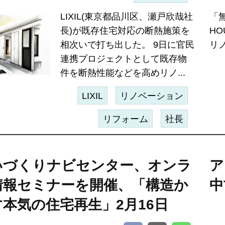
LIXIL(東京都品川区、瀬戸欣哉社
「
長)が既存住宅対応の断熱施策を
HO
相次いで打ち出した。 9日に官民
リノ
連携プロジェクトとして既存物
件を断熱性能などを高めリノ...
LIXIL
リノベーション
リフォーム
社長
いづくりナビセンター、オンラ
ア
情報セミナーを開催、「構造か
中
本気の住宅再生」2月16日