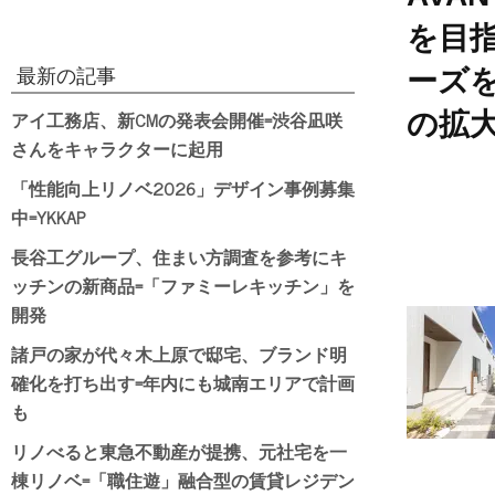
を目
ーズ
最新の記事
アイ工務店、新CMの発表会開催=渋谷凪咲
の拡
さんをキャラクターに起用
「性能向上リノベ2026」デザイン事例募集
中=YKKAP
長谷工グループ、住まい方調査を参考にキ
ッチンの新商品=「ファミーレキッチン」を
開発
諸戸の家が代々木上原で邸宅、ブランド明
確化を打ち出す=年内にも城南エリアで計画
も
リノべると東急不動産が提携、元社宅を一
棟リノベ=「職住遊」融合型の賃貸レジデン