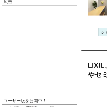
広告
シ
LIX
やセ
ユーザー版を公開中！