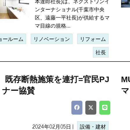
本達郎社長)は、ネクストワンイ
ンターナショナル(千葉市中央
区、遠藤一平社長)が供給するマ
マ目線の規格...
ョールーム
リノベーション
リフォーム
社長
IL、既存断熱施策を連打=官民PJ
M
ミナー協賛
マ
2024年02月05日 |
設備・建材