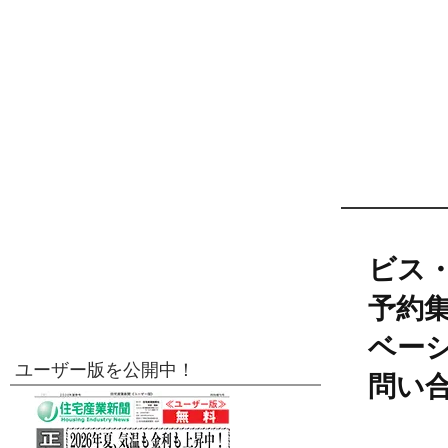
ビス
予約
ベー
ユーザー版を公開中！
問い