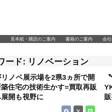
面
見本紙・購読のご案内
書籍のご案内
会社
ワード: リノベーション
がリノベ展示場を2県3ヵ所で開
〝
新築住宅の技術生かす=買取再販
Y
へ展開も視野に
販