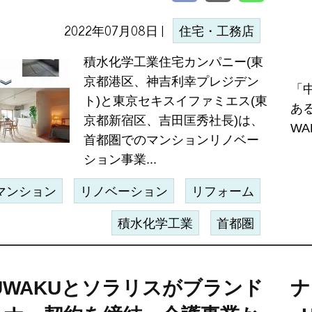
2022年07月08日 |
住宅・工務店
積水化学工業住宅カンパニー(東
京都港区、神吉利幸プレジデン
「
ト)と東京セキスイファミエス(東
あ
京都新宿区、吉田匡秀社長)は、
WA
首都圏でのマンションリノベー
ション事業...
マンション
リノベーション
リフォーム
積水化学工業
首都圏
UWAKUとソラリスがブランド
ナ