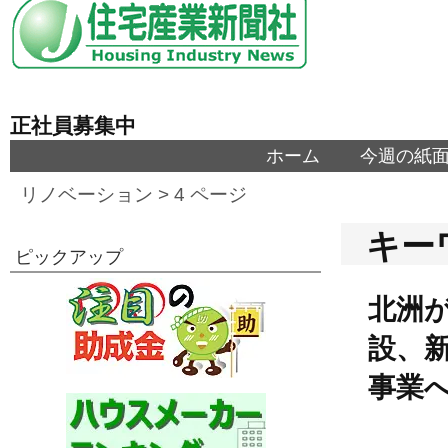
正社員募集中
ホーム
今週の紙
リノベーション
> 4 ページ
キー
ピックアップ
北洲
設、
事業