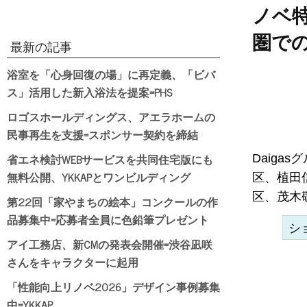
ノベ
圏で
最新の記事
浴室を「心身回復の場」に再定義、「ビバ
ス」活用した新入浴法を提案=PHS
ロゴスホールディングス、アエラホームの
民事再生を支援=スポンサー契約を締結
省エネ検討WEBサービスを共同住宅版にも
Daiga
無料公開、YKKAPとワンビルディング
区、植田
区、茂木敬
第22回「家やまちの絵本」コンクールの作
品募集中=応募者全員に色鉛筆プレゼント
シ
アイ工務店、新CMの発表会開催=渋谷凪咲
さんをキャラクターに起用
「性能向上リノベ2026」デザイン事例募集
中=YKKAP