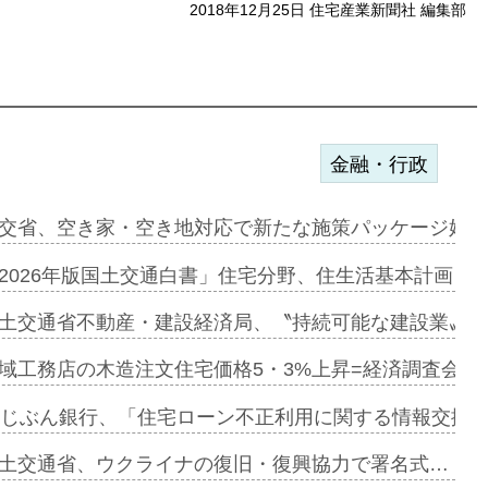
2018年12月25日 住宅産業新聞社 編集部
金融・行政
ンサー契約…
交省、空き家・空き地対応で新たな施策パッケージ始動
に起用…
2026年版国土交通白書」住宅分野、住生活基本計画を
ァミーレキ…
土交通省不動産・建設経済局、〝持続可能な建設業〟の
にも城南エ…
域工務店の木造注文住宅価格5・3%上昇=経済調査会「
融合型の賃…
uじぶん銀行、「住宅ローン不正利用に関する情報交換協
デンカフェ…
土交通省、ウクライナの復旧・復興協力で署名式…