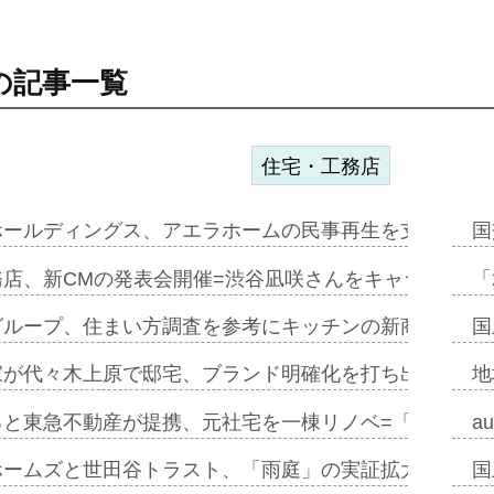
の記事一覧
住宅・工務店
ホールディングス、アエラホームの民事再生を支援=スポ
国
務店、新CMの発表会開催=渋谷凪咲さんをキャラクター
「
グループ、住まい方調査を参考にキッチンの新商品=「フ
国
家が代々木上原で邸宅、ブランド明確化を打ち出す=年内
地
ると東急不動産が提携、元社宅を一棟リノベ=「職住遊」
a
ホームズと世田谷トラスト、「雨庭」の実証拡大へ=ガー
国