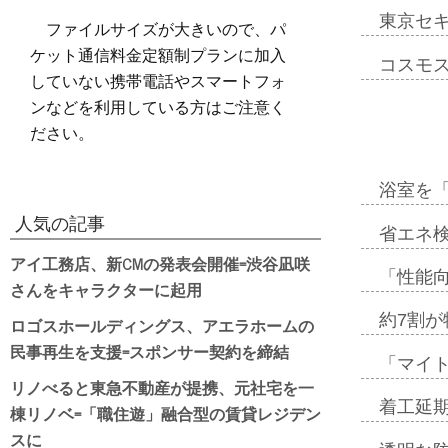
東京セ
ファイルサイズが大きいので、パ
ケット通信料金定額制プランに加入
コスモ
していない携帯電話やスマートフォ
ンなどを利用している方はご注意く
ださい。
浴室を
人気の記事
省エネ検
アイ工務店、新CMの発表会開催=渋谷凪咲
「性能向
さんをキャラクターに起用
約7割が
ロゴスホールディングス、アエラホームの
民事再生を支援=スポンサー契約を締結
「マイ
リノべると東急不動産が提携、元社宅を一
着工延期
棟リノベ=「職住遊」融合型の賃貸レジデン
スに