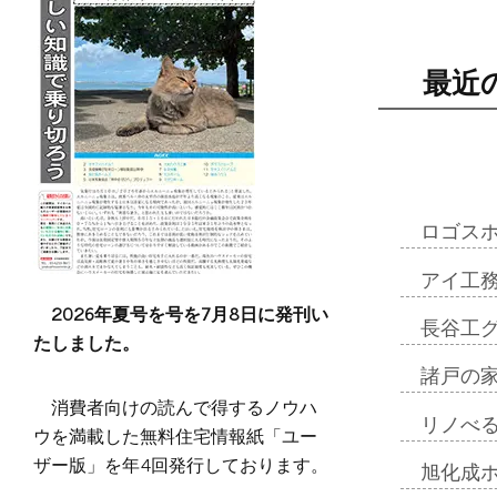
最近
ロゴス
アイ工
2026年夏号を号を7月8日に発刊い
長谷工
たしました。
諸戸の
消費者向けの読んで得するノウハ
リノべ
ウを満載した無料住宅情報紙「ユー
ザー版」を年4回発行しております。
旭化成