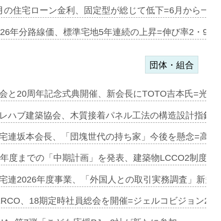
協業=お互…
月の住宅ローン金利、固定型が総じて低下=6月から一転
のコリビング…
026年分路線価、標準宅地5年連続の上昇=伸び率2・9%
団体・組合
を提案=P…
会と20周年記念式典開催、新会長にTOTO吉本氏=光触
とワンビ…
レハブ建築協会、木質接着パネル工法の構造設計指針を
宅連坂本会長、「団塊世代の持ち家」今後を懸念=高齢
e…
9年度までの「中期計画」を発表、建築物LCCO2制度へ
加=リンナ…
宅連2026年度事業、「外国人との取引実務調査」新規に
見込む=…
ERCO、18期定時社員総会を開催=ジェルコビジョン203