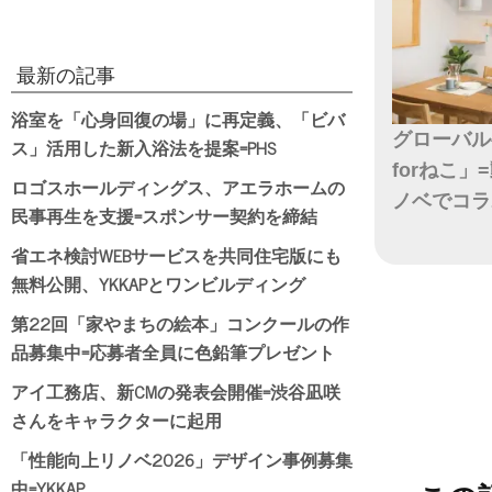
最新の記事
浴室を「心身回復の場」に再定義、「ビバ
グローバル
ス」活用した新入浴法を提案=PHS
forねこ
ロゴスホールディングス、アエラホームの
ノベでコラ
民事再生を支援=スポンサー契約を締結
日付
省エネ検討WEBサービスを共同住宅版にも
無料公開、YKKAPとワンビルディング
第22回「家やまちの絵本」コンクールの作
品募集中=応募者全員に色鉛筆プレゼント
アイ工務店、新CMの発表会開催=渋谷凪咲
さんをキャラクターに起用
「性能向上リノベ2026」デザイン事例募集
中=YKKAP