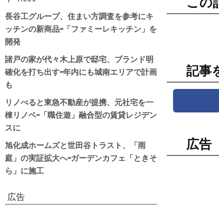
この
長谷工グループ、住まい方調査を参考にキ
ッチンの新商品=「ファミーレキッチン」を
開発
諸戸の家が代々木上原で邸宅、ブランド明
記事
確化を打ち出す=年内にも城南エリアで計画
も
リノべると東急不動産が提携、元社宅を一
棟リノベ=「職住遊」融合型の賃貸レジデン
スに
広告
旭化成ホームズと世田谷トラスト、「雨
庭」の実証拡大へ=ガーデンカフェ「ときそ
ら」に施工
広告