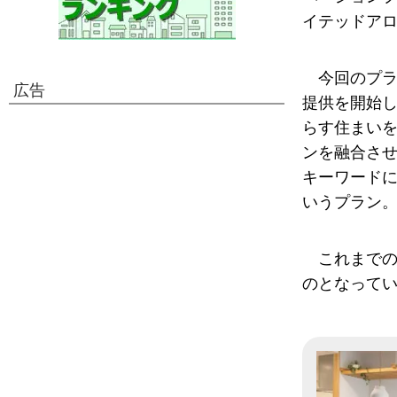
イテッドアロ
今回のプラ
広告
提供を開始
らす住まい
ンを融合さ
キーワード
いうプラン
これまでの
のとなって