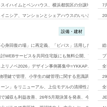
キスイハイムとベンハウス、横浜都筑区の分譲地開発で初
7
スイニシア、マンションとシェアハウスのいいとこどり
2
設備・建材
「心身回復の場」に再定義、「ビバス」活用した新入浴法
総
討WEBサービスを共同住宅版にも無料公開、YKKAP
プ
上リノベ2026」デザイン事例募集中=YKKAP…
全
物理鍵で管理、小学生の鍵管理に関する意識調査=Natur
2
トーン」をリニューアル、上位モデルの清掃性と安全性追
全
で減収も利益改善、26年5月期決算を発表、今期は増収
J