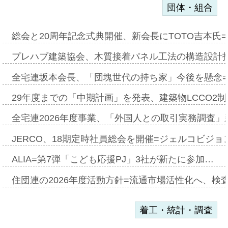
団体・組合
総会と20周年記念式典開催、新会長にTOTO吉本氏
プレハブ建築協会、木質接着パネル工法の構造設計
全宅連坂本会長、「団塊世代の持ち家」今後を懸念
29年度までの「中期計画」を発表、建築物LCCO2
全宅連2026年度事業、「外国人との取引実務調査」新
JERCO、18期定時社員総会を開催=ジェルコビジョン
ALIA=第7弾「こども応援PJ」3社が新たに参加…
住団連の2026年度活動方針=流通市場活性化へ、検
着工・統計・調査