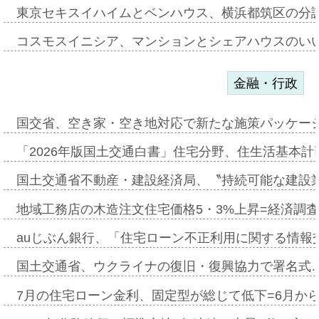
東京セキスイハイムとベンハウス、横浜都筑区の分
コスモスイニシア、マンションとシェアハウスのい
金融・行政
国交省、空き家・空き地対応で新たな施策パッケー
「2026年版国土交通白書」住宅分野、住生活基本計
国土交通省不動産・建設経済局、〝持続可能な建設
地域工務店の木造注文住宅価格5・3%上昇=経済調
auじぶん銀行、「住宅ローン不正利用に関する情報
国土交通省、ウクライナの復旧・復興協力で署名式
7月の住宅ローン金利、固定型が総じて低下=6月か