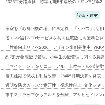
2026年分路線価、標準宅地5年連続の上昇=伸び率2・
設備・建材
浴室を「心身回復の場」に再定義、「ビバス」活用し
省エネ検討WEBサービスを共同住宅版にも無料公開、
「性能向上リノベ2026」デザイン事例募集中=YKKA
約7割が物理鍵で管理、小学生の鍵管理に関する意識調査
「マイトーン」をリニューアル、上位モデルの清掃
着工延期で減収も利益改善、26年5月期決算を発表
透明な防火ガラスで意匠性・視認性向上=文化シヤ
市中スクラップからアルミを分離、アサヒセイレン