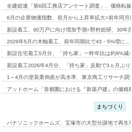
全建総連「第6回工務店アンケート調査」、価格転嫁
6月の企業物価指数、前月から上昇率拡大=前年同月比
新設着工、80万戸に向け増加予測=野村総研、30年
2026年5月の木軸着工、前年同期比で43・5%増に…
新設住宅着工5月分、「持ち家」一昨年比は約9%減=
新設着工2026年4月分、「持ち家」反動で3ヵ月ぶ
1～4月の塗装業倒産が高水準、東京商工リサーチ調
アットホーム「首都圏における『新築戸建』の価格
まちづくり
パナソニックホームズ、宝塚市の大型分譲地で再生