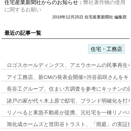
住宅産業新聞社からのお知らせ：
弊社著作物の使用
に関するお願い
2018年12月25日 住宅産業新聞社 編集部
最近の記事一覧
住宅・工務店
ロゴスホールディングス、アエラホームの民事再生
アイ工務店、新CMの発表会開催=渋谷凪咲さんをキ
長谷工グループ、住まい方調査を参考にキッチンの
諸戸の家が代々木上原で邸宅、ブランド明確化を打
リノべると東急不動産が提携、元社宅を一棟リノベ
旭化成ホームズと世田谷トラスト、「雨庭」の実証