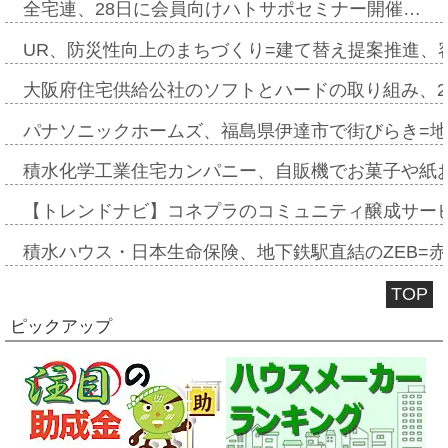
全宅連、28日に会員向けハトサポセミナー開催…
UR、防災性向上のまちづくり=建て替え提案推進、
大阪府住宅供給公社のソフトとハードの取り組み、2
パナソニックホームズ、福島県伊達市で街びらき=
積水化学工業住宅カンパニー、自販機でお菓子や紙
【トレンドナビ】コネプラのコミュニティ醸成サー
積水ハウス・日本生命保険、地下鉄駅直結のZEB=赤坂
TOP
ピックアップ