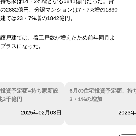
持ち家は14・2%増となる5841億円だった。貸
の2882億円、分譲マンションは7・7%増の1830
建ては23・7%増の1842億円。
分譲戸建ては、着工戸数が増えたため前年同月よ
がプラスになった。
宅投資予定額=持ち家新設
6月の住宅投資予定額、持
兆3千億円
3・1%の増加
2025年02月03日
日付
2023