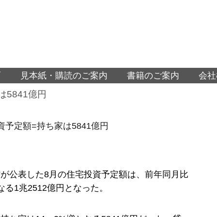
面
見本紙・購読のご案内
書籍のご案内
会社
5841億円
資予定額=持ち家は5841億円
が公表した8月の住宅投資予定額は、前年同月比
なる1兆2512億円となった。