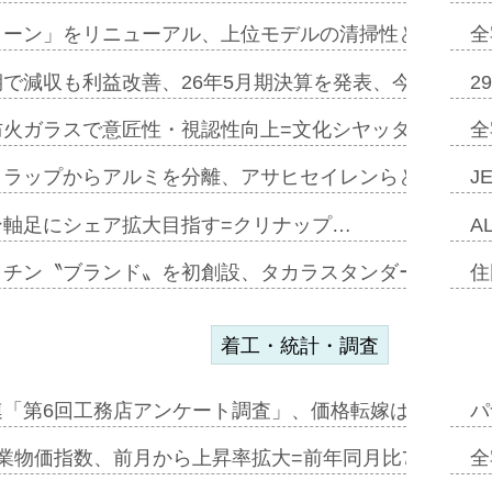
トーン」をリニューアル、上位モデルの清掃性と安全性追
全
で減収も利益改善、26年5月期決算を発表、今期は増収
2
防火ガラスで意匠性・視認性向上=文化シヤッター…
全
クラップからアルミを分離、アサヒセイレンらと協働開発
J
ン軸足にシェア拡大目指す=クリナップ…
A
ッチン〝ブランド〟を初創設、タカラスタンダードが新
住
着工・統計・調査
連「第6回工務店アンケート調査」、価格転嫁は十分に進
パ
業物価指数、前月から上昇率拡大=前年同月比7・1%上
全