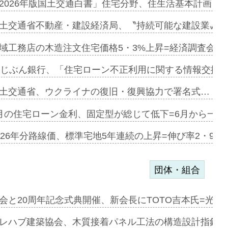
ァミーレキ…
2026年版国土交通白書」住宅分野、住生活基本計画を
にも城南エ…
土交通省不動産・建設経済局、〝持続可能な建設業〟の
融合型の賃…
域工務店の木造注文住宅価格5・3%上昇=経済調査会「
デンカフェ…
uじぶん銀行、「住宅ローン不正利用に関する情報交換協
協業=お互…
土交通省、ウクライナの復旧・復興協力で署名式…
のコリビング…
月の住宅ローン金利、固定型が総じて低下=6月から一転
ある2階建…
026年分路線価、標準宅地5年連続の上昇=伸び率2・9%
団体・組合
会と20周年記念式典開催、新会長にTOTO吉本氏=光触
e…
レハブ建築協会、木質接着パネル工法の構造設計指針を