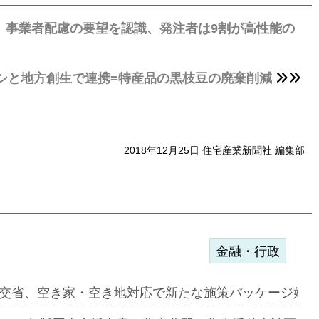
、事業者配慮の要望を認識、発注者は9割が高性能の
シと地方創生で連携=特産品の黒枝豆の廃棄削減
2018年12月25日 住宅産業新聞社 編集部
金融・行政
に起用…
交省、空き家・空き地対応で新たな施策パッケージ始動