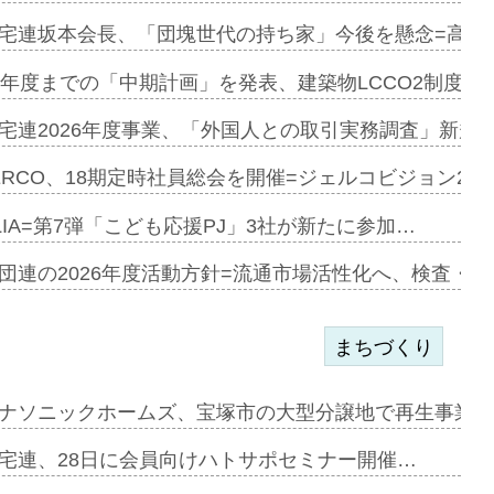
加=リンナ…
宅連坂本会長、「団塊世代の持ち家」今後を懸念=高齢
見込む=…
9年度までの「中期計画」を発表、建築物LCCO2制度へ
宅連2026年度事業、「外国人との取引実務調査」新規に
開始=三協…
ERCO、18期定時社員総会を開催=ジェルコビジョン203
LIA=第7弾「こども応援PJ」3社が新たに参加…
築分譲M専用…
団連の2026年度活動方針=流通市場活性化へ、検査・
まちづくり
まず=「物…
ナソニックホームズ、宝塚市の大型分譲地で再生事業を
昇…
宅連、28日に会員向けハトサポセミナー開催…