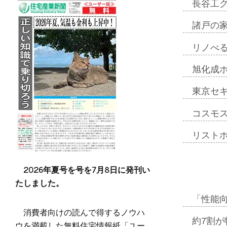
長谷工
諸戸の
リノべ
旭化成
東京セ
コスモ
リスト
2026年夏号を号を7月8日に発刊い
たしました。
「性能向
消費者向けの読んで得するノウハ
約7割が
ウを満載した無料住宅情報紙「ユー