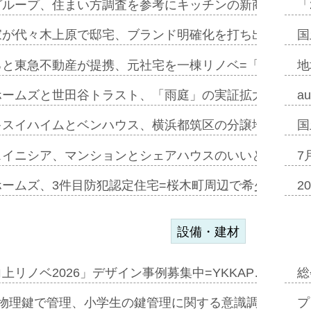
グループ、住まい方調査を参考にキッチンの新商品=「フ
「
家が代々木上原で邸宅、ブランド明確化を打ち出す=年内
国
ると東急不動産が提携、元社宅を一棟リノベ=「職住遊」
地
ホームズと世田谷トラスト、「雨庭」の実証拡大へ=ガー
a
キスイハイムとベンハウス、横浜都筑区の分譲地開発で初
国
スイニシア、マンションとシェアハウスのいいとこどり
7
ホームズ、3件目防犯認定住宅=桜木町周辺で希少価値の
2
設備・建材
上リノベ2026」デザイン事例募集中=YKKAP…
総
物理鍵で管理、小学生の鍵管理に関する意識調査=Natur
プ