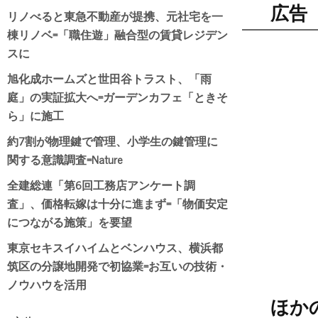
広告
リノべると東急不動産が提携、元社宅を一
棟リノベ=「職住遊」融合型の賃貸レジデン
スに
旭化成ホームズと世田谷トラスト、「雨
庭」の実証拡大へ=ガーデンカフェ「ときそ
ら」に施工
約7割が物理鍵で管理、小学生の鍵管理に
関する意識調査=Nature
全建総連「第6回工務店アンケート調
査」、価格転嫁は十分に進まず=「物価安定
につながる施策」を要望
東京セキスイハイムとベンハウス、横浜都
筑区の分譲地開発で初協業=お互いの技術・
ノウハウを活用
ほか