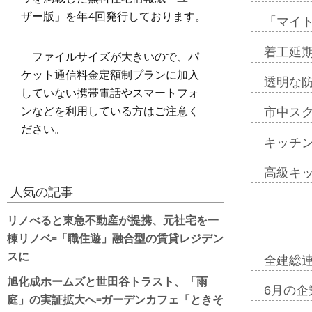
ザー版」を年4回発行しております。
「マイ
着工延期
ファイルサイズが大きいので、パ
ケット通信料金定額制プランに加入
透明な
していない携帯電話やスマートフォ
ンなどを利用している方はご注意く
市中ス
ださい。
キッチ
高級キ
人気の記事
リノべると東急不動産が提携、元社宅を一
棟リノベ=「職住遊」融合型の賃貸レジデン
スに
全建総
旭化成ホームズと世田谷トラスト、「雨
6月の企
庭」の実証拡大へ=ガーデンカフェ「ときそ