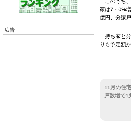
このうち、
家は7・0%増
億円、分譲戸
広告
持ち家と
りも予定額
11月の住
戸数増で1
日付