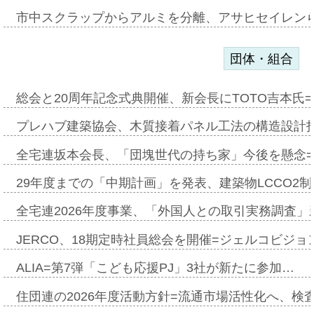
市中スクラップからアルミを分離、アサヒセイレン
団体・組合
総会と20周年記念式典開催、新会長にTOTO吉本氏
プレハブ建築協会、木質接着パネル工法の構造設計
全宅連坂本会長、「団塊世代の持ち家」今後を懸念
29年度までの「中期計画」を発表、建築物LCCO2
全宅連2026年度事業、「外国人との取引実務調査」新
JERCO、18期定時社員総会を開催=ジェルコビジョン
ALIA=第7弾「こども応援PJ」3社が新たに参加…
住団連の2026年度活動方針=流通市場活性化へ、検