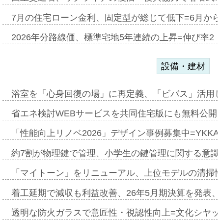
7月の住宅ローン金利、固定型が総じて低下=6月か
2026年分路線価、標準宅地5年連続の上昇=伸び率2・
設備・建材
浴室を「心身回復の場」に再定義、「ビバス」活用し
省エネ検討WEBサービスを共同住宅版にも無料公開、
「性能向上リノベ2026」デザイン事例募集中=YKKA
約7割が物理鍵で管理、小学生の鍵管理に関する意識調査
「マイトーン」をリニューアル、上位モデルの清掃
着工延期で減収も利益改善、26年5月期決算を発表
透明な防火ガラスで意匠性・視認性向上=文化シヤ