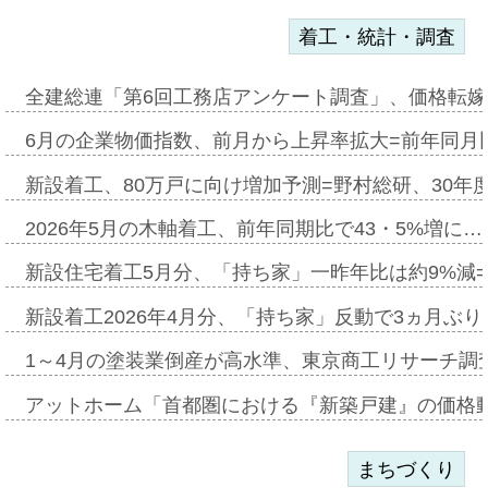
着工・統計・調査
全建総連「第6回工務店アンケート調査」、価格転嫁
6月の企業物価指数、前月から上昇率拡大=前年同月比
新設着工、80万戸に向け増加予測=野村総研、30年
2026年5月の木軸着工、前年同期比で43・5%増に…
新設住宅着工5月分、「持ち家」一昨年比は約9%減=
新設着工2026年4月分、「持ち家」反動で3ヵ月ぶ
1～4月の塗装業倒産が高水準、東京商工リサーチ調
アットホーム「首都圏における『新築戸建』の価格
まちづくり