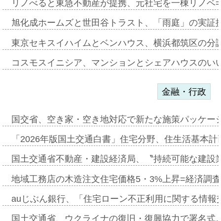
リノべると東急不動産が提携、元社宅を一棟リノベ
旭化成ホームズと世田谷トラスト、「雨庭」の実証
東京セキスイハイムとベンハウス、横浜都筑区の分
コスモスイニシア、マンションとシェアハウスのい
金融・行政
国交省、空き家・空き地対応で新たな施策パッケー
「2026年版国土交通白書」住宅分野、住生活基本計
国土交通省不動産・建設経済局、〝持続可能な建設
地域工務店の木造注文住宅価格5・3%上昇=経済調
auじぶん銀行、「住宅ローン不正利用に関する情報
国土交通省、ウクライナの復旧・復興協力で署名式