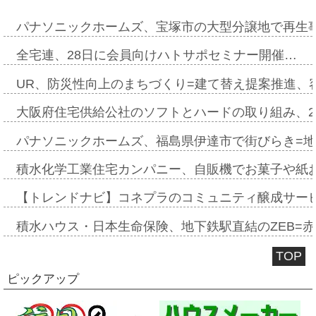
パナソニックホームズ、宝塚市の大型分譲地で再生
全宅連、28日に会員向けハトサポセミナー開催…
UR、防災性向上のまちづくり=建て替え提案推進、
大阪府住宅供給公社のソフトとハードの取り組み、2
パナソニックホームズ、福島県伊達市で街びらき=
積水化学工業住宅カンパニー、自販機でお菓子や紙
【トレンドナビ】コネプラのコミュニティ醸成サー
積水ハウス・日本生命保険、地下鉄駅直結のZEB=赤坂
TOP
ピックアップ