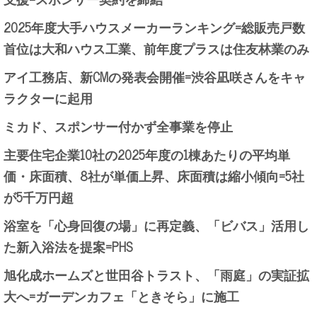
2025年度大手ハウスメーカーランキング=総販売戸数
首位は大和ハウス工業、前年度プラスは住友林業のみ
アイ工務店、新CMの発表会開催=渋谷凪咲さんをキャ
ラクターに起用
ミカド、スポンサー付かず全事業を停止
主要住宅企業10社の2025年度の1棟あたりの平均単
価・床面積、8社が単価上昇、床面積は縮小傾向=5社
が5千万円超
浴室を「心身回復の場」に再定義、「ビバス」活用し
た新入浴法を提案=PHS
旭化成ホームズと世田谷トラスト、「雨庭」の実証拡
大へ=ガーデンカフェ「ときそら」に施工