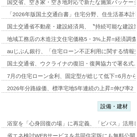
国交省、空き家・空き地対応で新たな施策パッケー
「2026年版国土交通白書」住宅分野、住生活基本計
国土交通省不動産・建設経済局、〝持続可能な建設
地域工務店の木造注文住宅価格5・3%上昇=経済調
auじぶん銀行、「住宅ローン不正利用に関する情報
国土交通省、ウクライナの復旧・復興協力で署名式
7月の住宅ローン金利、固定型が総じて低下=6月か
2026年分路線価、標準宅地5年連続の上昇=伸び率2・
設備・建材
浴室を「心身回復の場」に再定義、「ビバス」活用し
省エネ検討WEBサービスを共同住宅版にも無料公開、