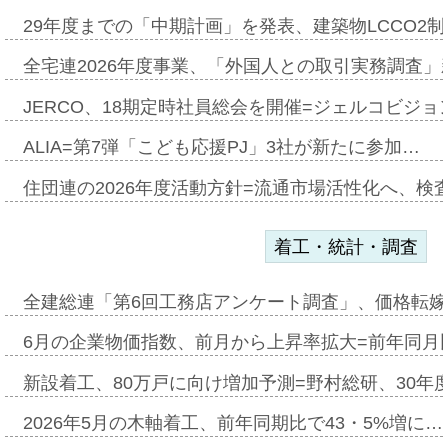
29年度までの「中期計画」を発表、建築物LCCO2
全宅連2026年度事業、「外国人との取引実務調査」新
JERCO、18期定時社員総会を開催=ジェルコビジョン
ALIA=第7弾「こども応援PJ」3社が新たに参加…
住団連の2026年度活動方針=流通市場活性化へ、検
着工・統計・調査
全建総連「第6回工務店アンケート調査」、価格転嫁
6月の企業物価指数、前月から上昇率拡大=前年同月比
新設着工、80万戸に向け増加予測=野村総研、30年
2026年5月の木軸着工、前年同期比で43・5%増に…