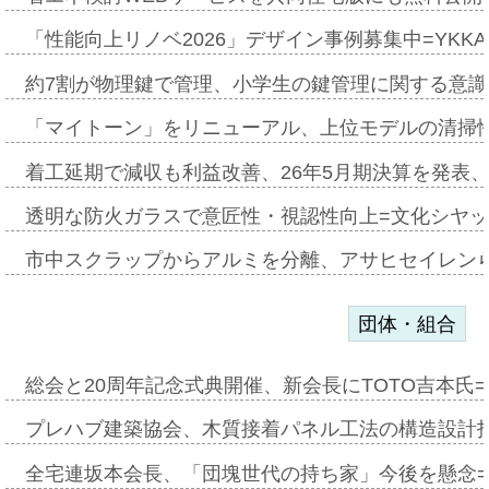
「性能向上リノベ2026」デザイン事例募集中=YKKA
約7割が物理鍵で管理、小学生の鍵管理に関する意識調査
「マイトーン」をリニューアル、上位モデルの清掃
着工延期で減収も利益改善、26年5月期決算を発表
透明な防火ガラスで意匠性・視認性向上=文化シヤ
市中スクラップからアルミを分離、アサヒセイレン
団体・組合
総会と20周年記念式典開催、新会長にTOTO吉本氏
プレハブ建築協会、木質接着パネル工法の構造設計
全宅連坂本会長、「団塊世代の持ち家」今後を懸念