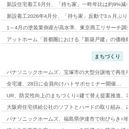
新設住宅着工5月分、「持ち家」一昨年比は約9%減=
新設着工2026年4月分、「持ち家」反動で3ヵ月ぶ
1～4月の塗装業倒産が高水準、東京商工リサーチ調
アットホーム「首都圏における『新築戸建』の価格
まちづくり
パナソニックホームズ、宝塚市の大型分譲地で再生
全宅連、28日に会員向けハトサポセミナー開催…
UR、防災性向上のまちづくり=建て替え提案推進、
大阪府住宅供給公社のソフトとハードの取り組み、2
パナソニックホームズ、福島県伊達市で街びらき=