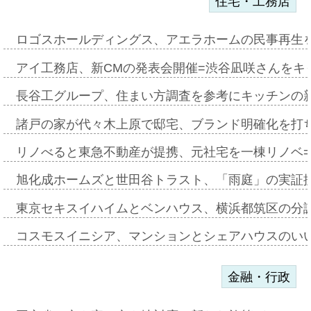
住宅・工務店
ロゴスホールディングス、アエラホームの民事再生
アイ工務店、新CMの発表会開催=渋谷凪咲さんをキ
長谷工グループ、住まい方調査を参考にキッチンの
諸戸の家が代々木上原で邸宅、ブランド明確化を打
リノべると東急不動産が提携、元社宅を一棟リノベ
旭化成ホームズと世田谷トラスト、「雨庭」の実証
東京セキスイハイムとベンハウス、横浜都筑区の分
コスモスイニシア、マンションとシェアハウスのい
金融・行政