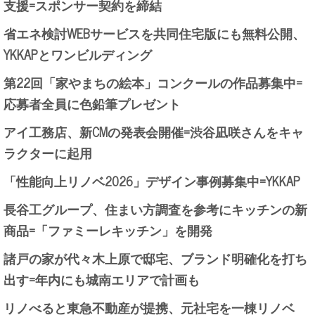
支援=スポンサー契約を締結
省エネ検討WEBサービスを共同住宅版にも無料公開、
YKKAPとワンビルディング
第22回「家やまちの絵本」コンクールの作品募集中=
応募者全員に色鉛筆プレゼント
アイ工務店、新CMの発表会開催=渋谷凪咲さんをキャ
ラクターに起用
「性能向上リノベ2026」デザイン事例募集中=YKKAP
長谷工グループ、住まい方調査を参考にキッチンの新
商品=「ファミーレキッチン」を開発
諸戸の家が代々木上原で邸宅、ブランド明確化を打ち
出す=年内にも城南エリアで計画も
リノべると東急不動産が提携、元社宅を一棟リノベ