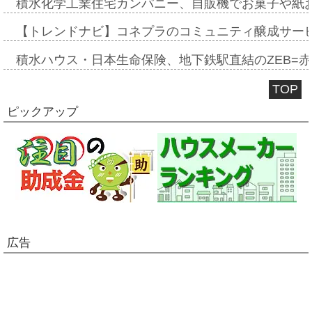
積水化学工業住宅カンパニー、自販機でお菓子や紙
【トレンドナビ】コネプラのコミュニティ醸成サー
積水ハウス・日本生命保険、地下鉄駅直結のZEB=赤坂
TOP
ピックアップ
広告