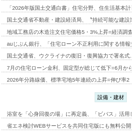
「2026年版国土交通白書」住宅分野、住生活基本計
国土交通省不動産・建設経済局、〝持続可能な建設
地域工務店の木造注文住宅価格5・3%上昇=経済調
auじぶん銀行、「住宅ローン不正利用に関する情報
国土交通省、ウクライナの復旧・復興協力で署名式
7月の住宅ローン金利、固定型が総じて低下=6月か
2026年分路線価、標準宅地5年連続の上昇=伸び率2・
設備・建材
浴室を「心身回復の場」に再定義、「ビバス」活用し
省エネ検討WEBサービスを共同住宅版にも無料公開、