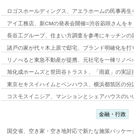
ロゴスホールディングス、アエラホームの民事再生
アイ工務店、新CMの発表会開催=渋谷凪咲さんをキ
長谷工グループ、住まい方調査を参考にキッチンの
諸戸の家が代々木上原で邸宅、ブランド明確化を打
リノべると東急不動産が提携、元社宅を一棟リノベ
旭化成ホームズと世田谷トラスト、「雨庭」の実証
東京セキスイハイムとベンハウス、横浜都筑区の分
コスモスイニシア、マンションとシェアハウスのい
金融・行政
国交省、空き家・空き地対応で新たな施策パッケー