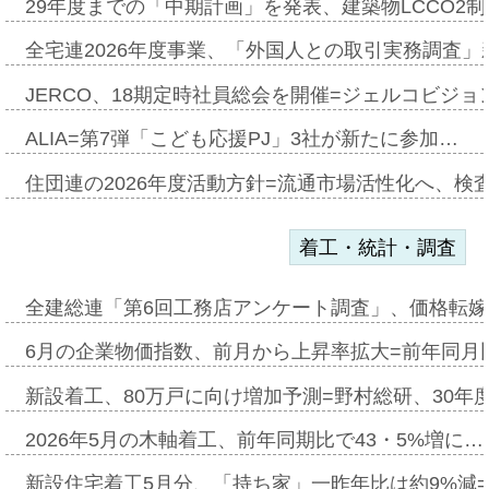
29年度までの「中期計画」を発表、建築物LCCO2
全宅連2026年度事業、「外国人との取引実務調査」新
JERCO、18期定時社員総会を開催=ジェルコビジョン
ALIA=第7弾「こども応援PJ」3社が新たに参加…
住団連の2026年度活動方針=流通市場活性化へ、検
着工・統計・調査
全建総連「第6回工務店アンケート調査」、価格転嫁
6月の企業物価指数、前月から上昇率拡大=前年同月比
新設着工、80万戸に向け増加予測=野村総研、30年
2026年5月の木軸着工、前年同期比で43・5%増に…
新設住宅着工5月分、「持ち家」一昨年比は約9%減=