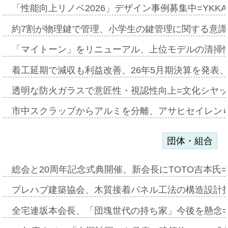
「性能向上リノベ2026」デザイン事例募集中=YKKA
約7割が物理鍵で管理、小学生の鍵管理に関する意識調査
「マイトーン」をリニューアル、上位モデルの清掃
着工延期で減収も利益改善、26年5月期決算を発表
透明な防火ガラスで意匠性・視認性向上=文化シヤ
市中スクラップからアルミを分離、アサヒセイレン
団体・組合
総会と20周年記念式典開催、新会長にTOTO吉本氏
プレハブ建築協会、木質接着パネル工法の構造設計
全宅連坂本会長、「団塊世代の持ち家」今後を懸念