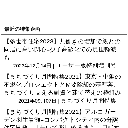
最近の特集企画
【多世帯住宅2023】共働きの増加で親との
同居に高い関心=少子高齢化での負担軽減
も
ユーザー版
特別増刊号
2023年12月14日 |
【まちづくり月間特集2021】東京・中延の
不燃化プロジェクトとM要除却の基準案、
まちづくり支える融資と建て替えの枠組み
まちづくり月間特集
2021年09月07日 |
【まちづくり月間特集2021】アルコガー
デン羽生岩瀬=コンパクトシティ内の分譲
住宅開発、「歩いて楽しめるまち」目指す