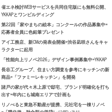
省エネ検討WEBサービスを共同住宅版にも無料公開、
YKKAPとワンビルディング
第22回「家やまちの絵本」コンクールの作品募集中=
応募者全員に色鉛筆プレゼント
アイ工務店、新CMの発表会開催=渋谷凪咲さんをキャ
ラクターに起用
「性能向上リノベ2026」デザイン事例募集中=YKKAP
長谷工グループ、住まい方調査を参考にキッチンの新
商品=「ファミーレキッチン」を開発
諸戸の家が代々木上原で邸宅、ブランド明確化を打ち
出す=年内にも城南エリアで計画も
リノべると東急不動産が提携、元社宅を一棟リノベ
=「職住遊」融合型の賃貸レジデンスに