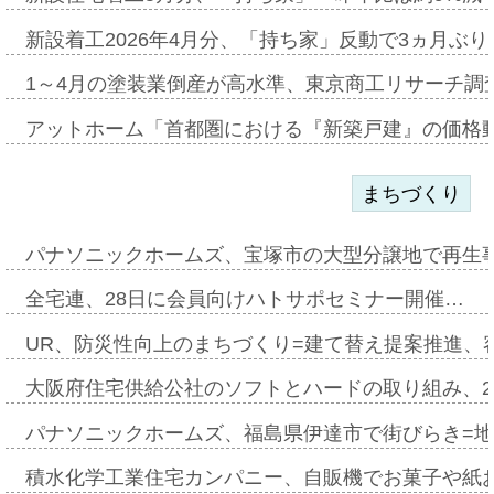
新設着工2026年4月分、「持ち家」反動で3ヵ月ぶ
1～4月の塗装業倒産が高水準、東京商工リサーチ調
アットホーム「首都圏における『新築戸建』の価格
まちづくり
パナソニックホームズ、宝塚市の大型分譲地で再生
全宅連、28日に会員向けハトサポセミナー開催…
UR、防災性向上のまちづくり=建て替え提案推進、
大阪府住宅供給公社のソフトとハードの取り組み、2
パナソニックホームズ、福島県伊達市で街びらき=
積水化学工業住宅カンパニー、自販機でお菓子や紙