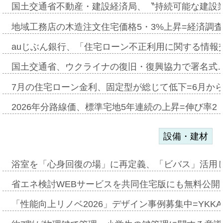
国土交通省不動産・建設経済局、〝持続可能な建設
地域工務店の木造注文住宅価格5・3%上昇=経済調
auじぶん銀行、「住宅ローン不正利用に関する情報
国土交通省、ウクライナの復旧・復興協力で署名式
7月の住宅ローン金利、固定型が総じて低下=6月か
2026年分路線価、標準宅地5年連続の上昇=伸び率2・
設備・建材
浴室を「心身回復の場」に再定義、「ビバス」活用し
省エネ検討WEBサービスを共同住宅版にも無料公開、
「性能向上リノベ2026」デザイン事例募集中=YKKA