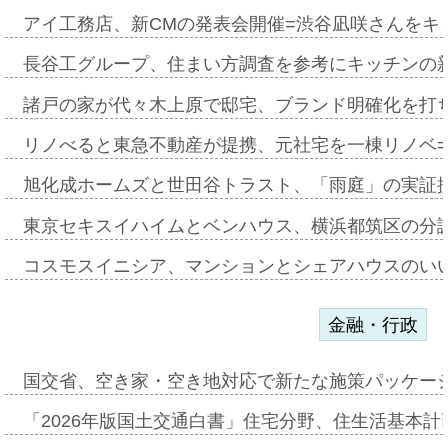
アイ工務店、新CMの発表会開催=渋谷凪咲さんをキ
長谷工グループ、住まい方調査を参考にキッチンの
諸戸の家が代々木上原で邸宅、ブランド明確化を打
リノべると東急不動産が提携、元社宅を一棟リノベ
旭化成ホームズと世田谷トラスト、「雨庭」の実証
東京セキスイハイムとベンハウス、横浜都筑区の分
コスモスイニシア、マンションとシェアハウスのい
金融・行政
国交省、空き家・空き地対応で新たな施策パッケー
「2026年版国土交通白書」住宅分野、住生活基本計