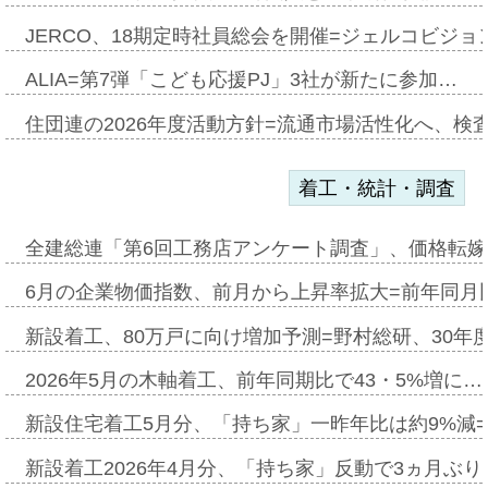
JERCO、18期定時社員総会を開催=ジェルコビジョン
ALIA=第7弾「こども応援PJ」3社が新たに参加…
住団連の2026年度活動方針=流通市場活性化へ、検
着工・統計・調査
全建総連「第6回工務店アンケート調査」、価格転嫁
6月の企業物価指数、前月から上昇率拡大=前年同月比
新設着工、80万戸に向け増加予測=野村総研、30年
2026年5月の木軸着工、前年同期比で43・5%増に…
新設住宅着工5月分、「持ち家」一昨年比は約9%減=
新設着工2026年4月分、「持ち家」反動で3ヵ月ぶ