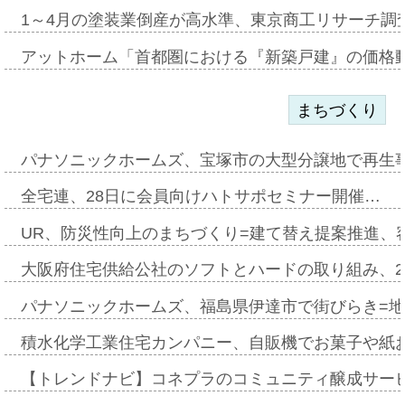
1～4月の塗装業倒産が高水準、東京商工リサーチ調
アットホーム「首都圏における『新築戸建』の価格
まちづくり
パナソニックホームズ、宝塚市の大型分譲地で再生
全宅連、28日に会員向けハトサポセミナー開催…
UR、防災性向上のまちづくり=建て替え提案推進、
大阪府住宅供給公社のソフトとハードの取り組み、2
パナソニックホームズ、福島県伊達市で街びらき=
積水化学工業住宅カンパニー、自販機でお菓子や紙
【トレンドナビ】コネプラのコミュニティ醸成サー