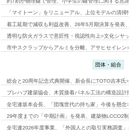
約7割が物理鍵で管理、小学生の鍵管理に関する意識調査
「マイトーン」をリニューアル、上位モデルの清掃
着工延期で減収も利益改善、26年5月期決算を発表
透明な防火ガラスで意匠性・視認性向上=文化シヤ
市中スクラップからアルミを分離、アサヒセイレン
団体・組合
総会と20周年記念式典開催、新会長にTOTO吉本氏
プレハブ建築協会、木質接着パネル工法の構造設計
全宅連坂本会長、「団塊世代の持ち家」今後を懸念
29年度までの「中期計画」を発表、建築物LCCO2
全宅連2026年度事業、「外国人との取引実務調査」新