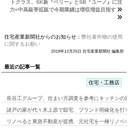
トクラス、SK新『ベリー』とSB『ユーノ』に注
力=中高級帯拡販で今期業績は増収増益目指す
住宅産業新聞社からのお知らせ：
弊社著作物の使用
に関するお願い
2018年12月25日 住宅産業新聞社 編集部
最近の記事一覧
住宅・工務店
長谷工グループ、住まい方調査を参考にキッチンの
諸戸の家が代々木上原で邸宅、ブランド明確化を打
リノべると東急不動産が提携、元社宅を一棟リノベ