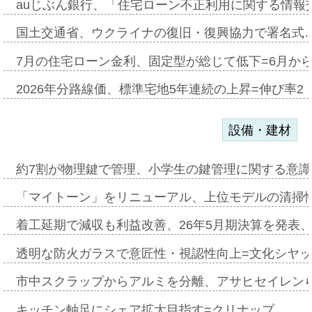
auじぶん銀行、「住宅ローン不正利用に関する情報
国土交通省、ウクライナの復旧・復興協力で署名式
7月の住宅ローン金利、固定型が総じて低下=6月か
2026年分路線価、標準宅地5年連続の上昇=伸び率2・
設備・建材
約7割が物理鍵で管理、小学生の鍵管理に関する意識調査
「マイトーン」をリニューアル、上位モデルの清掃
着工延期で減収も利益改善、26年5月期決算を発表
透明な防火ガラスで意匠性・視認性向上=文化シヤ
市中スクラップからアルミを分離、アサヒセイレン
キッチン軸足にシェア拡大目指す=クリナップ…