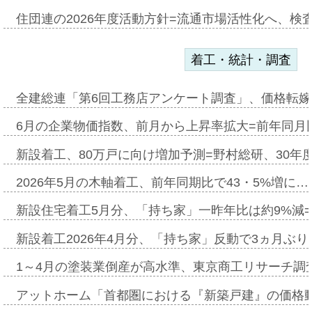
住団連の2026年度活動方針=流通市場活性化へ、検
着工・統計・調査
全建総連「第6回工務店アンケート調査」、価格転嫁
6月の企業物価指数、前月から上昇率拡大=前年同月比
新設着工、80万戸に向け増加予測=野村総研、30年
2026年5月の木軸着工、前年同期比で43・5%増に…
新設住宅着工5月分、「持ち家」一昨年比は約9%減=
新設着工2026年4月分、「持ち家」反動で3ヵ月ぶ
1～4月の塗装業倒産が高水準、東京商工リサーチ調
アットホーム「首都圏における『新築戸建』の価格