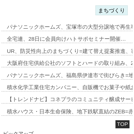
まちづくり
パナソニックホームズ、宝塚市の大型分譲地で再生
全宅連、28日に会員向けハトサポセミナー開催…
UR、防災性向上のまちづくり=建て替え提案推進、
大阪府住宅供給公社のソフトとハードの取り組み、2
パナソニックホームズ、福島県伊達市で街びらき=
積水化学工業住宅カンパニー、自販機でお菓子や紙
【トレンドナビ】コネプラのコミュニティ醸成サー
積水ハウス・日本生命保険、地下鉄駅直結のZEB=赤坂
TOP
ピックアップ