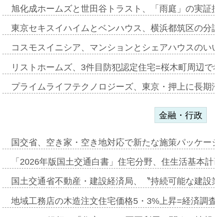
旭化成ホームズと世田谷トラスト、「雨庭」の実証
東京セキスイハイムとベンハウス、横浜都筑区の分
コスモスイニシア、マンションとシェアハウスのい
リストホームズ、3件目防犯認定住宅=桜木町周辺で
プライムライフテクノロジーズ、東京・押上に長期
金融・行政
国交省、空き家・空き地対応で新たな施策パッケー
「2026年版国土交通白書」住宅分野、住生活基本計
国土交通省不動産・建設経済局、〝持続可能な建設
地域工務店の木造注文住宅価格5・3%上昇=経済調