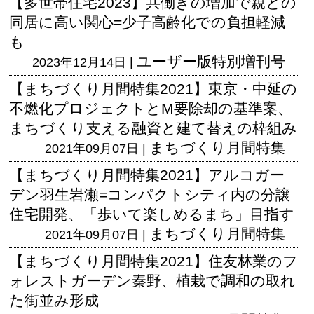
【多世帯住宅2023】共働きの増加で親との
同居に高い関心=少子高齢化での負担軽減
も
ユーザー版
特別増刊号
2023年12月14日 |
【まちづくり月間特集2021】東京・中延の
不燃化プロジェクトとM要除却の基準案、
まちづくり支える融資と建て替えの枠組み
まちづくり月間特集
2021年09月07日 |
【まちづくり月間特集2021】アルコガー
デン羽生岩瀬=コンパクトシティ内の分譲
住宅開発、「歩いて楽しめるまち」目指す
まちづくり月間特集
2021年09月07日 |
【まちづくり月間特集2021】住友林業のフ
ォレストガーデン秦野、植栽で調和の取れ
た街並み形成