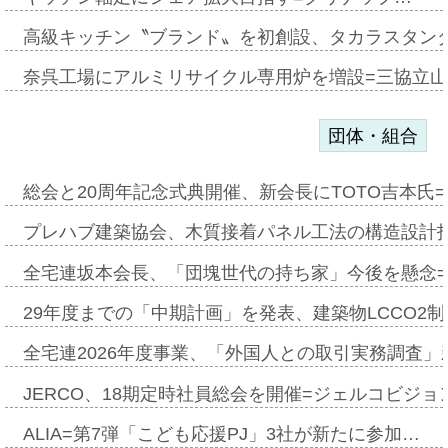
高級キッチン〝ブランド〟を初創設、タカラスタン
奈呉工場にアルミリサイクル専用炉を増設=三協立
団体・組合
総会と20周年記念式典開催、新会長にTOTO吉本氏
プレハブ建築協会、木質接着パネル工法の構造設計
全宅連坂本会長、「団塊世代の持ち家」今後を懸念
29年度までの「中期計画」を発表、建築物LCCO2
全宅連2026年度事業、「外国人との取引実務調査」新
JERCO、18期定時社員総会を開催=ジェルコビジョン
ALIA=第7弾「こども応援PJ」3社が新たに参加…