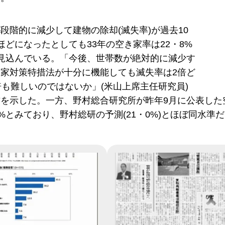
段階的に減少して建物の除却(滅失率)が過去10
ほどになったとしても33年の空き家率は22・8%
見込んでいる。「今後、世帯数が絶対的に減少す
家対策特措法が十分に機能しても滅失率は2倍ど
倍も難しいのではないか」(米山上席主任研究員)
を示した。一方、野村総合研究所が昨年9月に公表した空
7%とみており、野村総研の予測(21・0%)とほぼ同水準