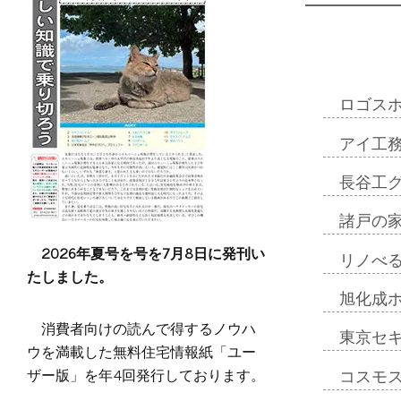
ロゴス
アイ工
長谷工
諸戸の
2026年夏号を号を7月8日に発刊い
リノべ
たしました。
旭化成
消費者向けの読んで得するノウハ
東京セ
ウを満載した無料住宅情報紙「ユー
ザー版」を年4回発行しております。
コスモ