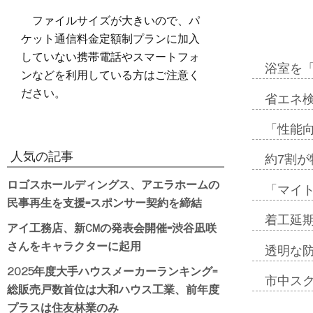
ファイルサイズが大きいので、パ
ケット通信料金定額制プランに加入
していない携帯電話やスマートフォ
浴室を
ンなどを利用している方はご注意く
ださい。
省エネ検
「性能向
人気の記事
約7割が
ロゴスホールディングス、アエラホームの
「マイ
民事再生を支援=スポンサー契約を締結
着工延期
アイ工務店、新CMの発表会開催=渋谷凪咲
さんをキャラクターに起用
透明な
2025年度大手ハウスメーカーランキング=
市中ス
総販売戸数首位は大和ハウス工業、前年度
プラスは住友林業のみ