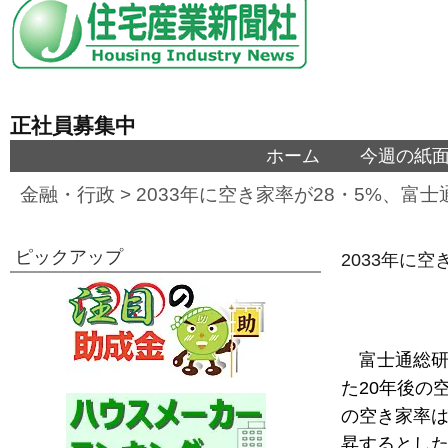
正社員募集中
ホーム
今週の紙
金融・行政
>
2033年に空き家率が28・5%、富
ピックアップ
2033年に
富士通総研
た20年後の
の空き家率は2
昇するとし