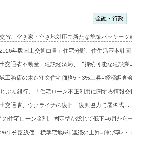
金融・行政
ンサー契約…
交省、空き家・空き地対応で新たな施策パッケージ始動
に起用…
2026年版国土交通白書」住宅分野、住生活基本計画を
ァミーレキ…
土交通省不動産・建設経済局、〝持続可能な建設業〟の
にも城南エ…
域工務店の木造注文住宅価格5・3%上昇=経済調査会「
融合型の賃…
uじぶん銀行、「住宅ローン不正利用に関する情報交換協
デンカフェ…
土交通省、ウクライナの復旧・復興協力で署名式…
協業=お互…
月の住宅ローン金利、固定型が総じて低下=6月から一転
のコリビング…
026年分路線価、標準宅地5年連続の上昇=伸び率2・9%