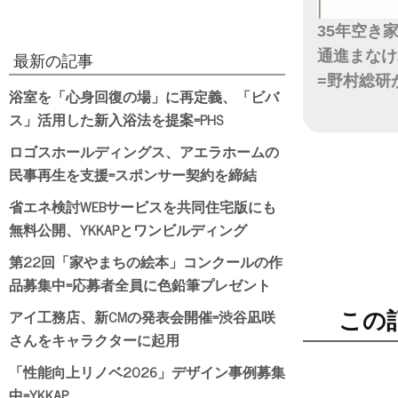
35年空き
通進まなけ
最新の記事
=野村総研
浴室を「心身回復の場」に再定義、「ビバ
ス」活用した新入浴法を提案=PHS
日付
ロゴスホールディングス、アエラホームの
民事再生を支援=スポンサー契約を締結
省エネ検討WEBサービスを共同住宅版にも
無料公開、YKKAPとワンビルディング
第22回「家やまちの絵本」コンクールの作
品募集中=応募者全員に色鉛筆プレゼント
アイ工務店、新CMの発表会開催=渋谷凪咲
この
さんをキャラクターに起用
「性能向上リノベ2026」デザイン事例募集
中=YKKAP