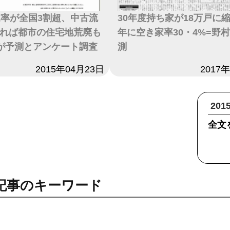
家率が全国3割超、中古流
30年度持ち家が18万戸に縮
れば都市の住宅地荒廃も
年に空き家率30・4%=野
が予測とアンケート調査
測
2015年04月23日
日付
2017
20
全文
記事のキーワード