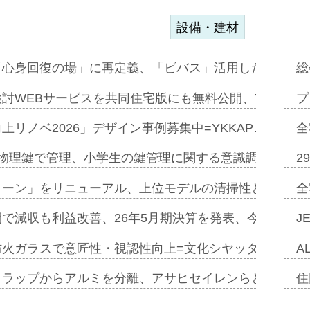
設備・建材
「心身回復の場」に再定義、「ビバス」活用した新入浴法
総
討WEBサービスを共同住宅版にも無料公開、YKKAP
プ
上リノベ2026」デザイン事例募集中=YKKAP…
全
物理鍵で管理、小学生の鍵管理に関する意識調査=Natur
2
トーン」をリニューアル、上位モデルの清掃性と安全性追
全
で減収も利益改善、26年5月期決算を発表、今期は増収
J
防火ガラスで意匠性・視認性向上=文化シヤッター…
A
クラップからアルミを分離、アサヒセイレンらと協働開発
住