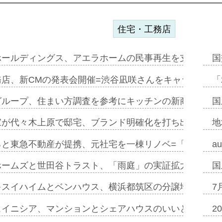
住宅・工務店
ホールディングス、アエラホームの民事再生を支援=スポ
国
務店、新CMの発表会開催=渋谷凪咲さんをキャラクター
「
グループ、住まい方調査を参考にキッチンの新商品=「フ
国
家が代々木上原で邸宅、ブランド明確化を打ち出す=年内
地
ると東急不動産が提携、元社宅を一棟リノベ=「職住遊」
a
ホームズと世田谷トラスト、「雨庭」の実証拡大へ=ガー
国
キスイハイムとベンハウス、横浜都筑区の分譲地開発で初
7
スイニシア、マンションとシェアハウスのいいとこどり
2