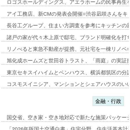
ロゴスホールディングス、アエラホームの民事再生
アイ工務店、新CMの発表会開催=渋谷凪咲さんをキ
長谷工グループ、住まい方調査を参考にキッチンの
諸戸の家が代々木上原で邸宅、ブランド明確化を打
リノべると東急不動産が提携、元社宅を一棟リノベ
旭化成ホームズと世田谷トラスト、「雨庭」の実証
東京セキスイハイムとベンハウス、横浜都筑区の分
コスモスイニシア、マンションとシェアハウスのい
金融・行政
国交省、空き家・空き地対応で新たな施策パッケー
「2026年版国土交通白書」住宅分野、住生活基本計