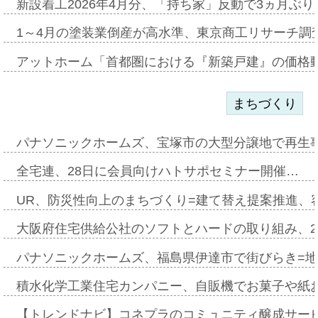
新設着工2026年4月分、「持ち家」反動で3ヵ月ぶ
1～4月の塗装業倒産が高水準、東京商工リサーチ調
アットホーム「首都圏における『新築戸建』の価格
まちづくり
パナソニックホームズ、宝塚市の大型分譲地で再生
全宅連、28日に会員向けハトサポセミナー開催…
UR、防災性向上のまちづくり=建て替え提案推進、
大阪府住宅供給公社のソフトとハードの取り組み、2
パナソニックホームズ、福島県伊達市で街びらき=
積水化学工業住宅カンパニー、自販機でお菓子や紙
【トレンドナビ】コネプラのコミュニティ醸成サー