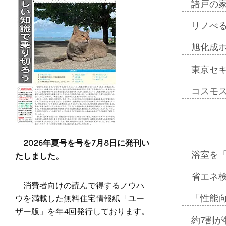
諸戸の
リノべ
旭化成
東京セ
コスモ
2026年夏号を号を7月8日に発刊い
たしました。
浴室を
省エネ検
消費者向けの読んで得するノウハ
ウを満載した無料住宅情報紙「ユー
「性能向
ザー版」を年4回発行しております。
約7割が