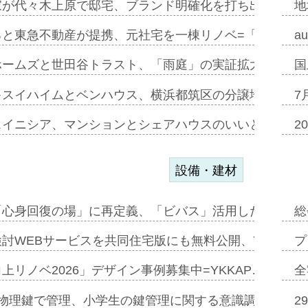
家が代々木上原で邸宅、ブランド明確化を打ち出す=年内
地
ると東急不動産が提携、元社宅を一棟リノベ=「職住遊」
a
ホームズと世田谷トラスト、「雨庭」の実証拡大へ=ガー
国
キスイハイムとベンハウス、横浜都筑区の分譲地開発で初
7
スイニシア、マンションとシェアハウスのいいとこどり
2
設備・建材
「心身回復の場」に再定義、「ビバス」活用した新入浴法
総
討WEBサービスを共同住宅版にも無料公開、YKKAP
プ
上リノベ2026」デザイン事例募集中=YKKAP…
全
物理鍵で管理、小学生の鍵管理に関する意識調査=Natur
2