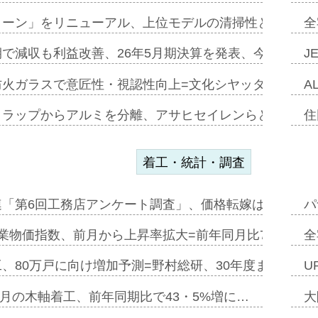
トーン」をリニューアル、上位モデルの清掃性と安全性追
全
で減収も利益改善、26年5月期決算を発表、今期は増収
J
防火ガラスで意匠性・視認性向上=文化シヤッター…
A
クラップからアルミを分離、アサヒセイレンらと協働開発
住
着工・統計・調査
連「第6回工務店アンケート調査」、価格転嫁は十分に進
パ
業物価指数、前月から上昇率拡大=前年同月比7・1%上
全
、80万戸に向け増加予測=野村総研、30年度まで〝揺
U
年5月の木軸着工、前年同期比で43・5%増に…
大