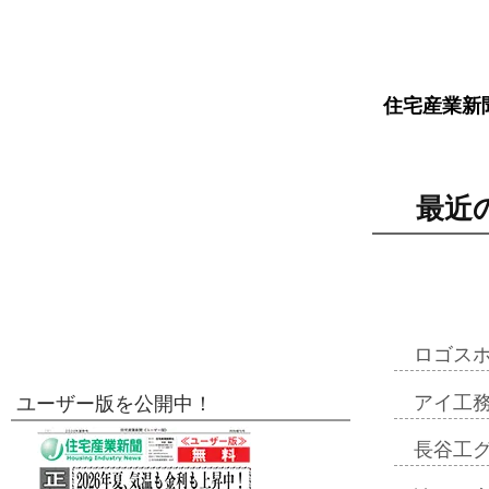
住宅産業新
最近
ロゴス
アイ工
ユーザー版を公開中！
長谷工