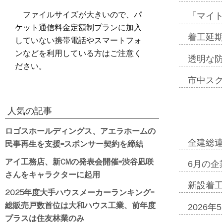
ファイルサイズが大きいので、パ
「マイ
ケット通信料金定額制プランに加入
着工延期
していない携帯電話やスマートフォ
ンなどを利用している方はご注意く
透明な
ださい。
市中ス
人気の記事
ロゴスホールディングス、アエラホームの
民事再生を支援=スポンサー契約を締結
全建総
アイ工務店、新CMの発表会開催=渋谷凪咲
6月の企
さんをキャラクターに起用
新設着工
2025年度大手ハウスメーカーランキング=
総販売戸数首位は大和ハウス工業、前年度
2026
プラスは住友林業のみ