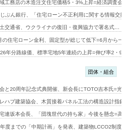
にも城南エ…
域工務店の木造注文住宅価格5・3%上昇=経済調査会「
融合型の賃…
uじぶん銀行、「住宅ローン不正利用に関する情報交換協
デンカフェ…
土交通省、ウクライナの復旧・復興協力で署名式…
協業=お互…
月の住宅ローン金利、固定型が総じて低下=6月から一転
のコリビング…
026年分路線価、標準宅地5年連続の上昇=伸び率2・9%
団体・組合
を提案=P…
会と20周年記念式典開催、新会長にTOTO吉本氏=光触
とワンビ…
レハブ建築協会、木質接着パネル工法の構造設計指針を
宅連坂本会長、「団塊世代の持ち家」今後を懸念=高齢
e…
9年度までの「中期計画」を発表、建築物LCCO2制度へ