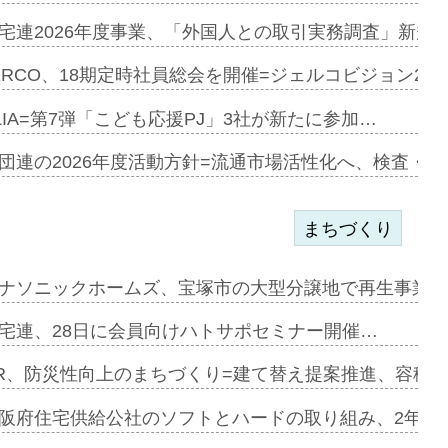
加=リンナ…
宅連2026年度事業、「外国人との取引実務調査」新規に
見込む=…
ERCO、18期定時社員総会を開催=ジェルコビジョン203
LIA=第7弾「こども応援PJ」3社が新たに参加…
開始=三協…
団連の2026年度活動方針=流通市場活性化へ、検査・
まちづくり
まず=「物…
ナソニックホームズ、宝塚市の大型分譲地で再生事業を
昇…
宅連、28日に会員向けハトサポセミナー開催…
り戻し〟…
R、防災性向上のまちづくり=建て替え提案推進、容積
阪府住宅供給公社のソフトとハードの取り組み、2年連続