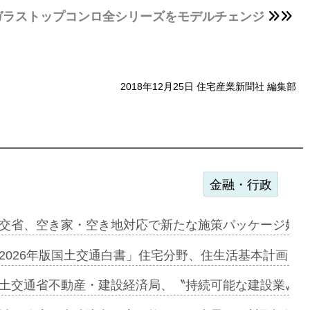
ガラストップコンロ全シリーズをモデルチェンジ
2018年12月25日 住宅産業新聞社 編集部
金融・行政
ンサー契約…
交省、空き家・空き地対応で新たな施策パッケージ始動
に起用…
2026年版国土交通白書」住宅分野、住生活基本計画を
ァミーレキ…
土交通省不動産・建設経済局、〝持続可能な建設業〟の