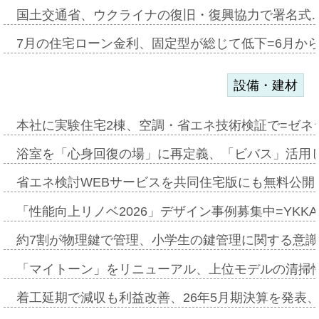
国土交通省、ウクライナの復旧・復興協力で署名式
7月の住宅ローン金利、固定型が総じて低下=6月か
設備・建材
本社に実験住宅2棟、空調・省エネ技術検証で=ゼネ
浴室を「心身回復の場」に再定義、「ビバス」活用し
省エネ検討WEBサービスを共同住宅版にも無料公開、
「性能向上リノベ2026」デザイン事例募集中=YKKA
約7割が物理鍵で管理、小学生の鍵管理に関する意識調査
「マイトーン」をリニューアル、上位モデルの清掃
着工延期で減収も利益改善、26年5月期決算を発表