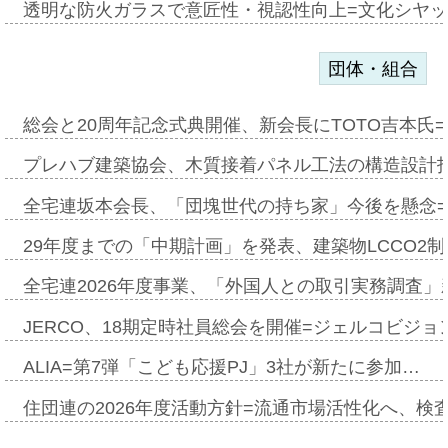
透明な防火ガラスで意匠性・視認性向上=文化シヤ
団体・組合
総会と20周年記念式典開催、新会長にTOTO吉本氏
プレハブ建築協会、木質接着パネル工法の構造設計
全宅連坂本会長、「団塊世代の持ち家」今後を懸念
29年度までの「中期計画」を発表、建築物LCCO2
全宅連2026年度事業、「外国人との取引実務調査」新
JERCO、18期定時社員総会を開催=ジェルコビジョン
ALIA=第7弾「こども応援PJ」3社が新たに参加…
住団連の2026年度活動方針=流通市場活性化へ、検