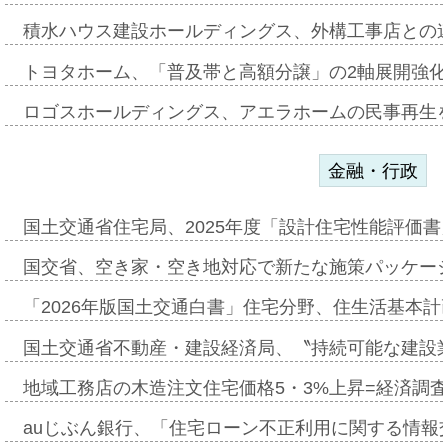
積水ハウス建設ホールディングス、外構工事店との
トヨタホーム、「普及帯と高額分譲」の2軸展開強化
ロゴスホールディングス、アエラホームの民事再生
金融・行政
国土交通省住宅局、2025年度「設計住宅性能評価
国交省、空き家・空き地対応で新たな施策パッケー
「2026年版国土交通白書」住宅分野、住生活基本計
国土交通省不動産・建設経済局、〝持続可能な建設
地域工務店の木造注文住宅価格5・3%上昇=経済調
auじぶん銀行、「住宅ローン不正利用に関する情報