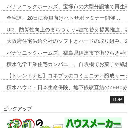
パナソニックホームズ、宝塚市の大型分譲地で再生
全宅連、28日に会員向けハトサポセミナー開催…
UR、防災性向上のまちづくり=建て替え提案推進、
大阪府住宅供給公社のソフトとハードの取り組み、2
パナソニックホームズ、福島県伊達市で街びらき=
積水化学工業住宅カンパニー、自販機でお菓子や紙
【トレンドナビ】コネプラのコミュニティ醸成サー
積水ハウス・日本生命保険、地下鉄駅直結のZEB=赤坂
TOP
ピックアップ