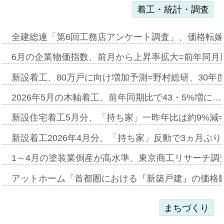
着工・統計・調査
全建総連「第6回工務店アンケート調査」、価格転嫁
6月の企業物価指数、前月から上昇率拡大=前年同月比
新設着工、80万戸に向け増加予測=野村総研、30年
2026年5月の木軸着工、前年同期比で43・5%増に…
新設住宅着工5月分、「持ち家」一昨年比は約9%減=
新設着工2026年4月分、「持ち家」反動で3ヵ月ぶ
1～4月の塗装業倒産が高水準、東京商工リサーチ調
アットホーム「首都圏における『新築戸建』の価格
まちづくり