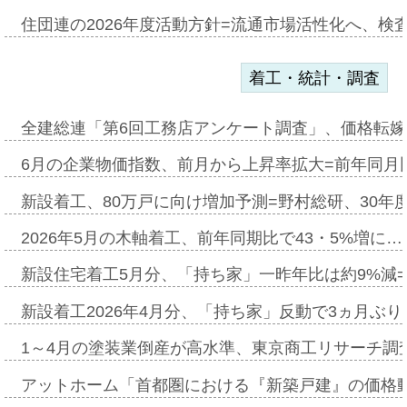
住団連の2026年度活動方針=流通市場活性化へ、検
着工・統計・調査
全建総連「第6回工務店アンケート調査」、価格転嫁
6月の企業物価指数、前月から上昇率拡大=前年同月比
新設着工、80万戸に向け増加予測=野村総研、30年
2026年5月の木軸着工、前年同期比で43・5%増に…
新設住宅着工5月分、「持ち家」一昨年比は約9%減=
新設着工2026年4月分、「持ち家」反動で3ヵ月ぶ
1～4月の塗装業倒産が高水準、東京商工リサーチ調
アットホーム「首都圏における『新築戸建』の価格