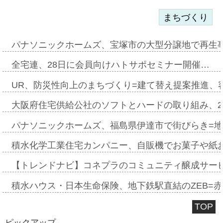
まちづくり
パナソニックホームズ、宝塚市の大型分譲地で再生
全宅連、28日に会員向けハトサポセミナー開催…
UR、防災性向上のまちづくり=建て替え提案推進、
大阪府住宅供給公社のソフトとハードの取り組み、2
パナソニックホームズ、福島県伊達市で街びらき=
積水化学工業住宅カンパニー、自販機でお菓子や紙
【トレンドナビ】コネプラのコミュニティ醸成サー
積水ハウス・日本生命保険、地下鉄駅直結のZEB=赤坂
TOP
ピックアップ