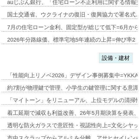
auじぶん銀行、「住宅ローン不正利用に関する情報
国土交通省、ウクライナの復旧・復興協力で署名式
7月の住宅ローン金利、固定型が総じて低下=6月か
2026年分路線価、標準宅地5年連続の上昇=伸び率2・
設備・建材
「性能向上リノベ2026」デザイン事例募集中=YKKA
約7割が物理鍵で管理、小学生の鍵管理に関する意識調査
「マイトーン」をリニューアル、上位モデルの清掃
着工延期で減収も利益改善、26年5月期決算を発表
透明な防火ガラスで意匠性・視認性向上=文化シヤ
市中スクラップからアルミを分離、アサヒセイレン