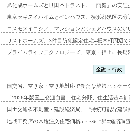
旭化成ホームズと世田谷トラスト、「雨庭」の実証
東京セキスイハイムとベンハウス、横浜都筑区の分
コスモスイニシア、マンションとシェアハウスのい
リストホームズ、3件目防犯認定住宅=桜木町周辺で
プライムライフテクノロジーズ、東京・押上に長期
金融・行政
国交省、空き家・空き地対応で新たな施策パッケー
「2026年版国土交通白書」住宅分野、住生活基本計
国土交通省不動産・建設経済局、〝持続可能な建設
地域工務店の木造注文住宅価格5・3%上昇=経済調