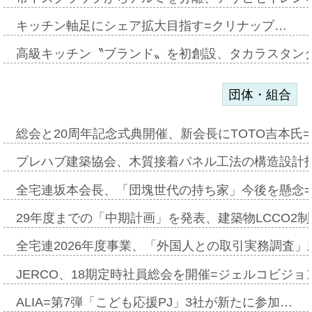
キッチン軸足にシェア拡大目指す=クリナップ…
高級キッチン〝ブランド〟を初創設、タカラスタン
団体・組合
総会と20周年記念式典開催、新会長にTOTO吉本氏
プレハブ建築協会、木質接着パネル工法の構造設計
全宅連坂本会長、「団塊世代の持ち家」今後を懸念
29年度までの「中期計画」を発表、建築物LCCO2
全宅連2026年度事業、「外国人との取引実務調査」新
JERCO、18期定時社員総会を開催=ジェルコビジョン
ALIA=第7弾「こども応援PJ」3社が新たに参加…