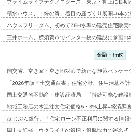
プライムライフテクノロジーズ、東京・押上に長期
積水ハウス、「緑の質」着目の庭づくり展開=5本の
ハウスフリーダム、初めてZEH水準の建売住宅販売
三井ホーム、横須賀市でインター校の建設に参画=体
金融・行政
国交省、空き家・空き地対応で新たな施策パッケー
「2026年版国土交通白書」住宅分野、住生活基本計
国土交通省不動産・建設経済局、〝持続可能な建設
地域工務店の木造注文住宅価格5・3%上昇=経済調
auじぶん銀行、「住宅ローン不正利用に関する情報
国土交通省、ウクライナの復旧・復興協力で署名式