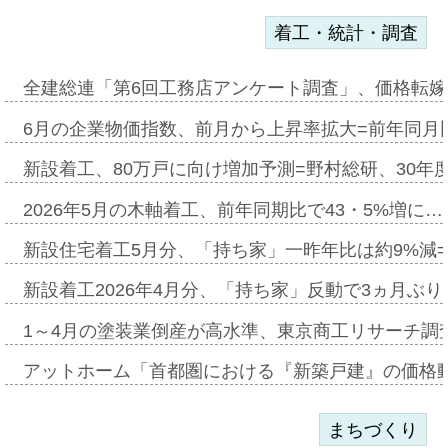
着工・統計・調査
全建総連「第6回工務店アンケート調査」、価格転嫁
6月の企業物価指数、前月から上昇率拡大=前年同月比
新設着工、80万戸に向け増加予測=野村総研、30年
2026年5月の木軸着工、前年同期比で43・5%増に…
新設住宅着工5月分、「持ち家」一昨年比は約9%減=
新設着工2026年4月分、「持ち家」反動で3ヵ月ぶ
1～4月の塗装業倒産が高水準、東京商工リサーチ調
アットホーム「首都圏における『新築戸建』の価格
まちづくり