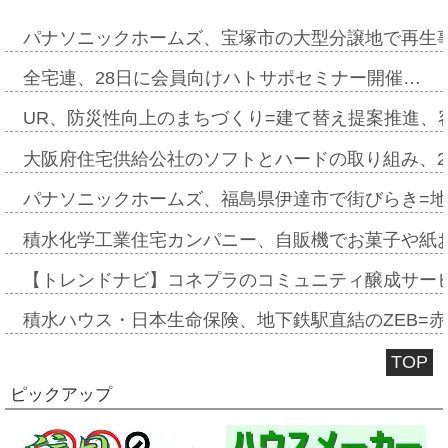
パナソニックホームズ、宝塚市の大型分譲地で再生
全宅連、28日に会員向けハトサポセミナー開催…
UR、防災性向上のまちづくり=建て替え提案推進、
大阪府住宅供給公社のソフトとハードの取り組み、2
パナソニックホームズ、福島県伊達市で街びらき=
積水化学工業住宅カンパニー、自販機でお菓子や紙
【トレンドナビ】コネプラのコミュニティ醸成サー
積水ハウス・日本生命保険、地下鉄駅直結のZEB=赤坂
TOP
ピックアップ