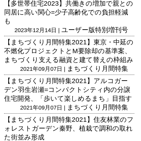
【多世帯住宅2023】共働きの増加で親との
同居に高い関心=少子高齢化での負担軽減
も
ユーザー版
特別増刊号
2023年12月14日 |
【まちづくり月間特集2021】東京・中延の
不燃化プロジェクトとM要除却の基準案、
まちづくり支える融資と建て替えの枠組み
まちづくり月間特集
2021年09月07日 |
【まちづくり月間特集2021】アルコガー
デン羽生岩瀬=コンパクトシティ内の分譲
住宅開発、「歩いて楽しめるまち」目指す
まちづくり月間特集
2021年09月07日 |
【まちづくり月間特集2021】住友林業のフ
ォレストガーデン秦野、植栽で調和の取れ
た街並み形成