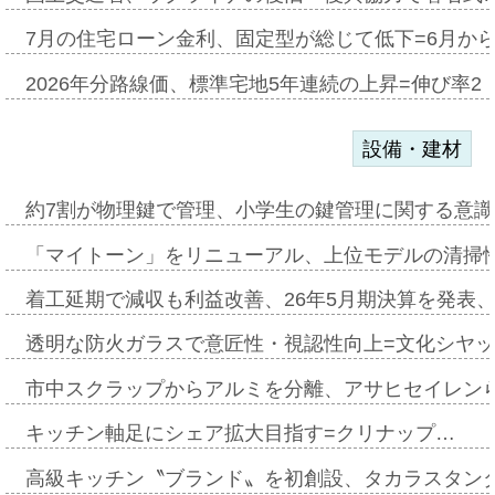
7月の住宅ローン金利、固定型が総じて低下=6月か
2026年分路線価、標準宅地5年連続の上昇=伸び率2・
設備・建材
約7割が物理鍵で管理、小学生の鍵管理に関する意識調査
「マイトーン」をリニューアル、上位モデルの清掃
着工延期で減収も利益改善、26年5月期決算を発表
透明な防火ガラスで意匠性・視認性向上=文化シヤ
市中スクラップからアルミを分離、アサヒセイレン
キッチン軸足にシェア拡大目指す=クリナップ…
高級キッチン〝ブランド〟を初創設、タカラスタン