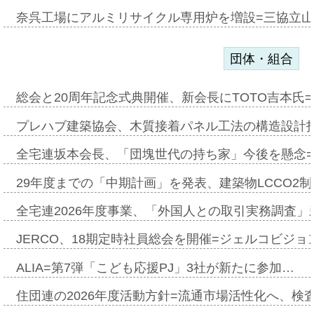
奈呉工場にアルミリサイクル専用炉を増設=三協立
団体・組合
総会と20周年記念式典開催、新会長にTOTO吉本氏
プレハブ建築協会、木質接着パネル工法の構造設計
全宅連坂本会長、「団塊世代の持ち家」今後を懸念
29年度までの「中期計画」を発表、建築物LCCO2
全宅連2026年度事業、「外国人との取引実務調査」新
JERCO、18期定時社員総会を開催=ジェルコビジョン
ALIA=第7弾「こども応援PJ」3社が新たに参加…
住団連の2026年度活動方針=流通市場活性化へ、検