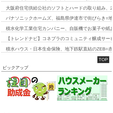
大阪府住宅供給公社のソフトとハードの取り組み、2
パナソニックホームズ、福島県伊達市で街びらき=
積水化学工業住宅カンパニー、自販機でお菓子や紙
【トレンドナビ】コネプラのコミュニティ醸成サー
積水ハウス・日本生命保険、地下鉄駅直結のZEB=赤坂
TOP
ピックアップ