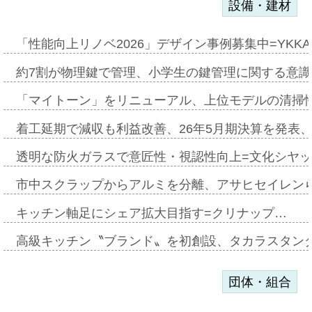
設備・建材
「性能向上リノベ2026」デザイン事例募集中=YKKA
約7割が物理鍵で管理、小学生の鍵管理に関する意識調査
「マイトーン」をリニューアル、上位モデルの清掃
着工延期で減収も利益改善、26年5月期決算を発表
透明な防火ガラスで意匠性・視認性向上=文化シヤ
市中スクラップからアルミを分離、アサヒセイレン
キッチン軸足にシェア拡大目指す=クリナップ…
高級キッチン〝ブランド〟を初創設、タカラスタン
団体・組合