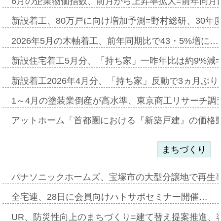
6月の企業物価指数、前月から上昇率拡大=前年同月比
新設着工、80万戸に向け増加予測=野村総研、30年
2026年5月の木軸着工、前年同期比で43・5%増に…
新設住宅着工5月分、「持ち家」一昨年比は約9%減=
新設着工2026年4月分、「持ち家」反動で3ヵ月ぶ
1～4月の塗装業倒産が高水準、東京商工リサーチ調
アットホーム「首都圏における『新築戸建』の価格
まちづくり
パナソニックホームズ、宝塚市の大型分譲地で再生
全宅連、28日に会員向けハトサポセミナー開催…
UR、防災性向上のまちづくり=建て替え提案推進、