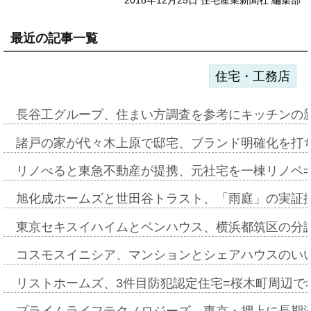
最近の記事一覧
住宅・工務店
長谷工グループ、住まい方調査を参考にキッチンの
諸戸の家が代々木上原で邸宅、ブランド明確化を打
リノべると東急不動産が提携、元社宅を一棟リノベ
旭化成ホームズと世田谷トラスト、「雨庭」の実証
東京セキスイハイムとベンハウス、横浜都筑区の分
コスモスイニシア、マンションとシェアハウスのい
リストホームズ、3件目防犯認定住宅=桜木町周辺で
プライムライフテクノロジーズ、東京・押上に長期