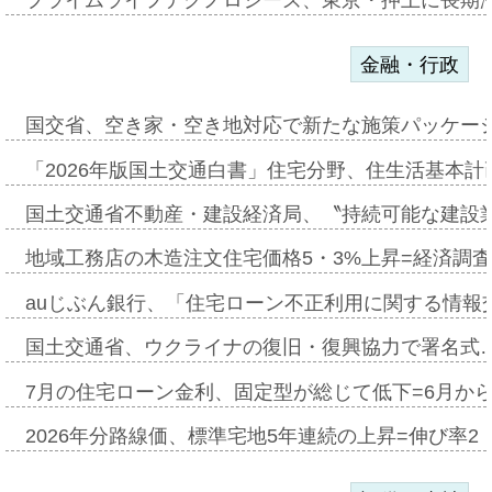
金融・行政
国交省、空き家・空き地対応で新たな施策パッケー
「2026年版国土交通白書」住宅分野、住生活基本計
国土交通省不動産・建設経済局、〝持続可能な建設
地域工務店の木造注文住宅価格5・3%上昇=経済調
auじぶん銀行、「住宅ローン不正利用に関する情報
国土交通省、ウクライナの復旧・復興協力で署名式
7月の住宅ローン金利、固定型が総じて低下=6月か
2026年分路線価、標準宅地5年連続の上昇=伸び率2・