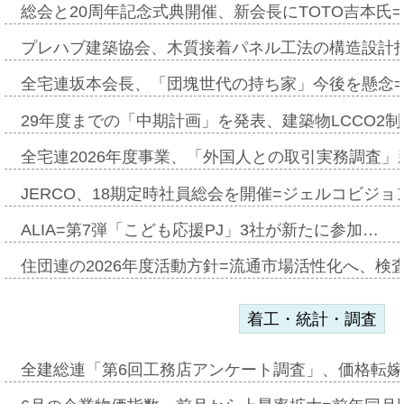
総会と20周年記念式典開催、新会長にTOTO吉本氏
プレハブ建築協会、木質接着パネル工法の構造設計
全宅連坂本会長、「団塊世代の持ち家」今後を懸念
29年度までの「中期計画」を発表、建築物LCCO2
全宅連2026年度事業、「外国人との取引実務調査」新
JERCO、18期定時社員総会を開催=ジェルコビジョン
ALIA=第7弾「こども応援PJ」3社が新たに参加…
住団連の2026年度活動方針=流通市場活性化へ、検
着工・統計・調査
全建総連「第6回工務店アンケート調査」、価格転嫁