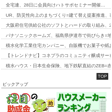
全宅連、28日に会員向けハトサポセミナー開催…
UR、防災性向上のまちづくり=建て替え提案推進、
大阪府住宅供給公社のソフトとハードの取り組み、2
パナソニックホームズ、福島県伊達市で街びらき=
積水化学工業住宅カンパニー、自販機でお菓子や紙
【トレンドナビ】コネプラのコミュニティ醸成サー
積水ハウス・日本生命保険、地下鉄駅直結のZEB=赤坂
TOP
ピックアップ