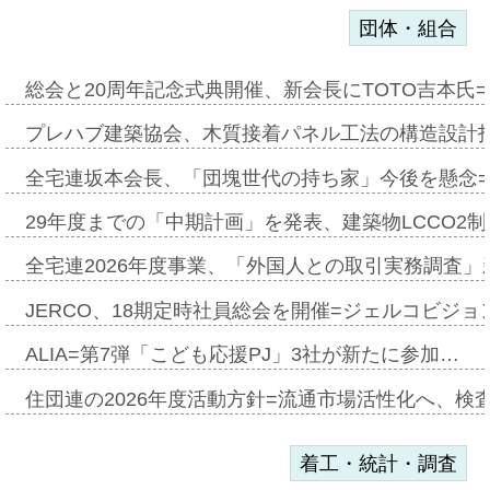
団体・組合
総会と20周年記念式典開催、新会長にTOTO吉本氏
プレハブ建築協会、木質接着パネル工法の構造設計
全宅連坂本会長、「団塊世代の持ち家」今後を懸念
29年度までの「中期計画」を発表、建築物LCCO2
全宅連2026年度事業、「外国人との取引実務調査」新
JERCO、18期定時社員総会を開催=ジェルコビジョン
ALIA=第7弾「こども応援PJ」3社が新たに参加…
住団連の2026年度活動方針=流通市場活性化へ、検
着工・統計・調査