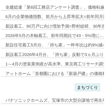
全建総連「第6回工務店アンケート調査」、価格転嫁
6月の企業物価指数、前月から上昇率拡大=前年同月比
新設着工、80万戸に向け増加予測=野村総研、30年
2026年5月の木軸着工、前年同期比で43・5%増に…
新設住宅着工5月分、「持ち家」一昨年比は約9%減=
新設着工2026年4月分、「持ち家」反動で3ヵ月ぶ
1～4月の塗装業倒産が高水準、東京商工リサーチ調
アットホーム「首都圏における『新築戸建』の価格
まちづくり
パナソニックホームズ、宝塚市の大型分譲地で再生