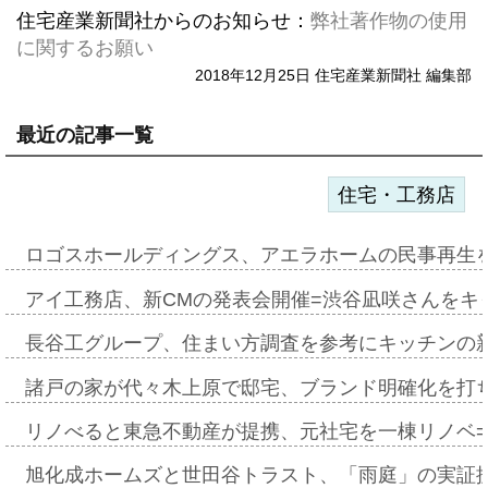
住宅産業新聞社からのお知らせ：
弊社著作物の使用
に関するお願い
2018年12月25日 住宅産業新聞社 編集部
最近の記事一覧
住宅・工務店
ロゴスホールディングス、アエラホームの民事再生
アイ工務店、新CMの発表会開催=渋谷凪咲さんをキ
長谷工グループ、住まい方調査を参考にキッチンの
諸戸の家が代々木上原で邸宅、ブランド明確化を打
リノべると東急不動産が提携、元社宅を一棟リノベ
旭化成ホームズと世田谷トラスト、「雨庭」の実証