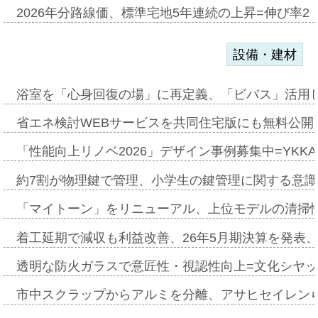
2026年分路線価、標準宅地5年連続の上昇=伸び率2・
設備・建材
浴室を「心身回復の場」に再定義、「ビバス」活用し
省エネ検討WEBサービスを共同住宅版にも無料公開、
「性能向上リノベ2026」デザイン事例募集中=YKKA
約7割が物理鍵で管理、小学生の鍵管理に関する意識調査
「マイトーン」をリニューアル、上位モデルの清掃
着工延期で減収も利益改善、26年5月期決算を発表
透明な防火ガラスで意匠性・視認性向上=文化シヤ
市中スクラップからアルミを分離、アサヒセイレン