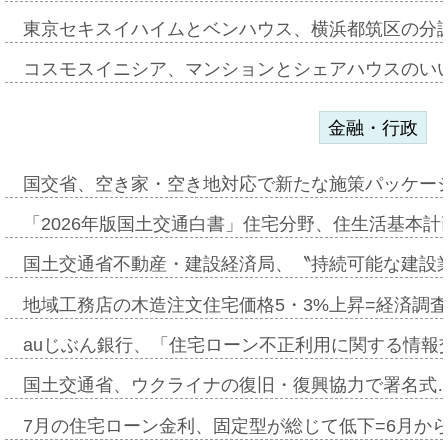
東京セキスイハイムとベンハウス、横浜都筑区の分
コスモスイニシア、マンションとシェアハウスのい
金融・行政
国交省、空き家・空き地対応で新たな施策パッケー
「2026年版国土交通白書」住宅分野、住生活基本計
国土交通省不動産・建設経済局、〝持続可能な建設
地域工務店の木造注文住宅価格5・3%上昇=経済調
auじぶん銀行、「住宅ローン不正利用に関する情報
国土交通省、ウクライナの復旧・復興協力で署名式
7月の住宅ローン金利、固定型が総じて低下=6月か