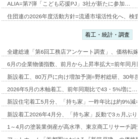
ALIA=第7弾「こども応援PJ」3社が新たに参加…
住団連の2026年度活動方針=流通市場活性化へ、検
着工・統計・調査
全建総連「第6回工務店アンケート調査」、価格転嫁
6月の企業物価指数、前月から上昇率拡大=前年同月比
新設着工、80万戸に向け増加予測=野村総研、30年
2026年5月の木軸着工、前年同期比で43・5%増に…
新設住宅着工5月分、「持ち家」一昨年比は約9%減=
新設着工2026年4月分、「持ち家」反動で3ヵ月ぶ
1～4月の塗装業倒産が高水準、東京商工リサーチ調