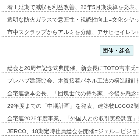
着工延期で減収も利益改善、26年5月期決算を発表
透明な防火ガラスで意匠性・視認性向上=文化シヤ
市中スクラップからアルミを分離、アサヒセイレン
団体・組合
総会と20周年記念式典開催、新会長にTOTO吉本氏
プレハブ建築協会、木質接着パネル工法の構造設計
全宅連坂本会長、「団塊世代の持ち家」今後を懸念
29年度までの「中期計画」を発表、建築物LCCO2
全宅連2026年度事業、「外国人との取引実務調査」新
JERCO、18期定時社員総会を開催=ジェルコビジョン