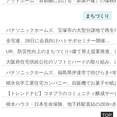
アットホーム「首都圏における『新築戸建』の価格
まちづくり
パナソニックホームズ、宝塚市の大型分譲地で再生
全宅連、28日に会員向けハトサポセミナー開催…
UR、防災性向上のまちづくり=建て替え提案推進、
大阪府住宅供給公社のソフトとハードの取り組み、2
パナソニックホームズ、福島県伊達市で街びらき=
積水化学工業住宅カンパニー、自販機でお菓子や紙
【トレンドナビ】コネプラのコミュニティ醸成サー
積水ハウス・日本生命保険、地下鉄駅直結のZEB=赤坂
TOP