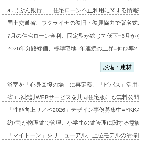
auじぶん銀行、「住宅ローン不正利用に関する情報
国土交通省、ウクライナの復旧・復興協力で署名式
7月の住宅ローン金利、固定型が総じて低下=6月か
2026年分路線価、標準宅地5年連続の上昇=伸び率2・
設備・建材
浴室を「心身回復の場」に再定義、「ビバス」活用し
省エネ検討WEBサービスを共同住宅版にも無料公開、
「性能向上リノベ2026」デザイン事例募集中=YKKA
約7割が物理鍵で管理、小学生の鍵管理に関する意識調査
「マイトーン」をリニューアル、上位モデルの清掃