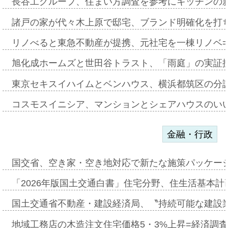
長谷工グループ、住まい方調査を参考にキッチンの
諸戸の家が代々木上原で邸宅、ブランド明確化を打
リノべると東急不動産が提携、元社宅を一棟リノベ
旭化成ホームズと世田谷トラスト、「雨庭」の実証
東京セキスイハイムとベンハウス、横浜都筑区の分
コスモスイニシア、マンションとシェアハウスのい
金融・行政
国交省、空き家・空き地対応で新たな施策パッケー
「2026年版国土交通白書」住宅分野、住生活基本計
国土交通省不動産・建設経済局、〝持続可能な建設
地域工務店の木造注文住宅価格5・3%上昇=経済調