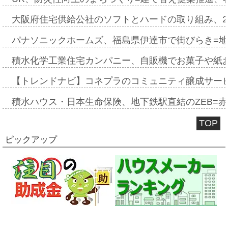
大阪府住宅供給公社のソフトとハードの取り組み、2
パナソニックホームズ、福島県伊達市で街びらき=
積水化学工業住宅カンパニー、自販機でお菓子や紙
【トレンドナビ】コネプラのコミュニティ醸成サー
積水ハウス・日本生命保険、地下鉄駅直結のZEB=赤坂
TOP
ピックアップ