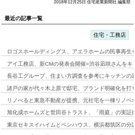
2018年12月25日 住宅産業新聞社 編集部
最近の記事一覧
住宅・工務店
ロゴスホールディングス、アエラホームの民事再生
アイ工務店、新CMの発表会開催=渋谷凪咲さんをキ
長谷工グループ、住まい方調査を参考にキッチンの
諸戸の家が代々木上原で邸宅、ブランド明確化を打
リノべると東急不動産が提携、元社宅を一棟リノベ
旭化成ホームズと世田谷トラスト、「雨庭」の実証
東京セキスイハイムとベンハウス、横浜都筑区の分