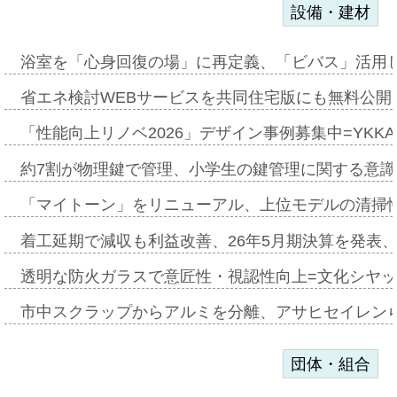
設備・建材
浴室を「心身回復の場」に再定義、「ビバス」活用し
省エネ検討WEBサービスを共同住宅版にも無料公開、
「性能向上リノベ2026」デザイン事例募集中=YKKA
約7割が物理鍵で管理、小学生の鍵管理に関する意識調査
「マイトーン」をリニューアル、上位モデルの清掃
着工延期で減収も利益改善、26年5月期決算を発表
透明な防火ガラスで意匠性・視認性向上=文化シヤ
市中スクラップからアルミを分離、アサヒセイレン
団体・組合