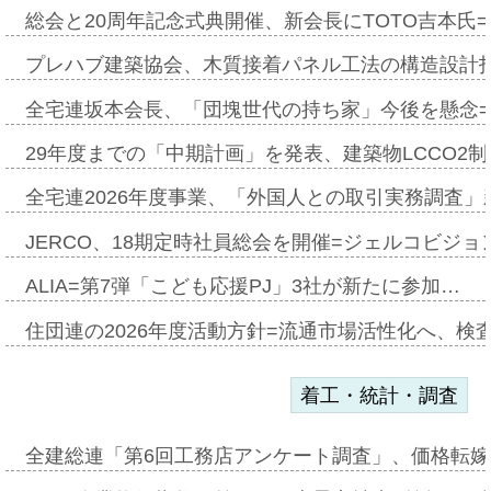
総会と20周年記念式典開催、新会長にTOTO吉本氏
プレハブ建築協会、木質接着パネル工法の構造設計
全宅連坂本会長、「団塊世代の持ち家」今後を懸念
29年度までの「中期計画」を発表、建築物LCCO2
全宅連2026年度事業、「外国人との取引実務調査」新
JERCO、18期定時社員総会を開催=ジェルコビジョン
ALIA=第7弾「こども応援PJ」3社が新たに参加…
住団連の2026年度活動方針=流通市場活性化へ、検
着工・統計・調査
全建総連「第6回工務店アンケート調査」、価格転嫁