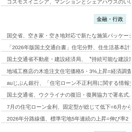
コスモスイニシア、マンションとシェアハウスのい
金融・行政
国交省、空き家・空き地対応で新たな施策パッケー
「2026年版国土交通白書」住宅分野、住生活基本計
国土交通省不動産・建設経済局、〝持続可能な建設
地域工務店の木造注文住宅価格5・3%上昇=経済調
auじぶん銀行、「住宅ローン不正利用に関する情報
国土交通省、ウクライナの復旧・復興協力で署名式
7月の住宅ローン金利、固定型が総じて低下=6月か
2026年分路線価、標準宅地5年連続の上昇=伸び率2・