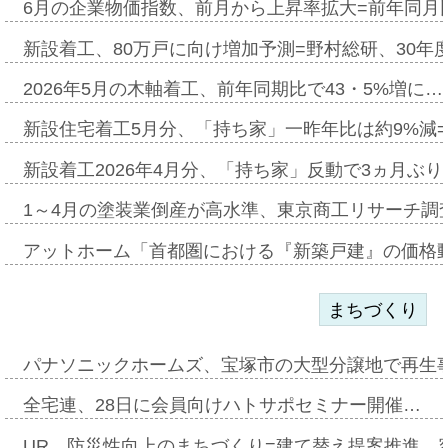
6月の企業物価指数、前月から上昇率拡大=前年同月比
新設着工、80万戸に向け増加予測=野村総研、30年
2026年5月の木軸着工、前年同期比で43・5%増に…
新設住宅着工5月分、「持ち家」一昨年比は約9%減=
新設着工2026年4月分、「持ち家」反動で3ヵ月ぶ
1～4月の塗装業倒産が高水準、東京商工リサーチ調
アットホーム「首都圏における『新築戸建』の価格
まちづくり
パナソニックホームズ、宝塚市の大型分譲地で再生
全宅連、28日に会員向けハトサポセミナー開催…
UR、防災性向上のまちづくり=建て替え提案推進、