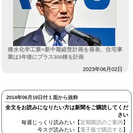
積水化学工業=新中期経営計画を発表、住宅事
業は3年後にプラス300棟を計画
日付
2023年06月02日
2014年06月19日付１面から抜粋
全文をお読みになりたい方は新聞をご購読してくだ
さい
毎週じっくり読みたい【
定期購読のご案内
】
今スグ読みたい【
電子版で購読する
】