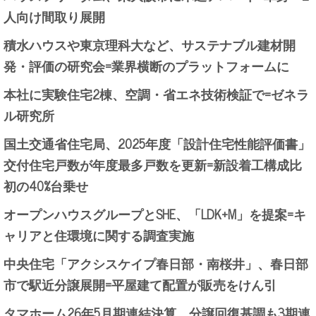
人向け間取り展開
積水ハウスや東京理科大など、サステナブル建材開
発・評価の研究会=業界横断のプラットフォームに
本社に実験住宅2棟、空調・省エネ技術検証で=ゼネラ
ル研究所
国土交通省住宅局、2025年度「設計住宅性能評価書」
交付住宅戸数が年度最多戸数を更新=新設着工構成比
初の40%台乗せ
オープンハウスグループとSHE、「LDK+M」を提案=キ
ャリアと住環境に関する調査実施
中央住宅「アクシスケイプ春日部・南桜井」、春日部
市で駅近分譲展開=平屋建て配置が販売をけん引
タマホーム26年5月期連結決算、分譲回復基調も3期連