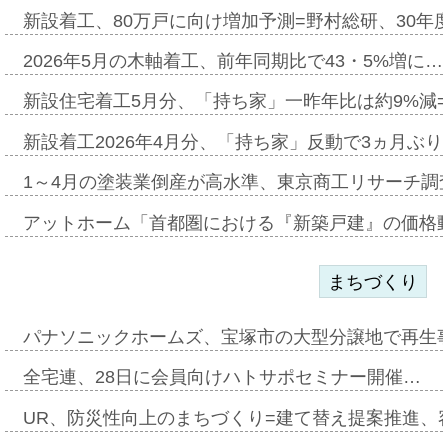
新設着工、80万戸に向け増加予測=野村総研、30年
2026年5月の木軸着工、前年同期比で43・5%増に…
新設住宅着工5月分、「持ち家」一昨年比は約9%減=
新設着工2026年4月分、「持ち家」反動で3ヵ月ぶ
1～4月の塗装業倒産が高水準、東京商工リサーチ調
アットホーム「首都圏における『新築戸建』の価格
まちづくり
パナソニックホームズ、宝塚市の大型分譲地で再生
全宅連、28日に会員向けハトサポセミナー開催…
UR、防災性向上のまちづくり=建て替え提案推進、