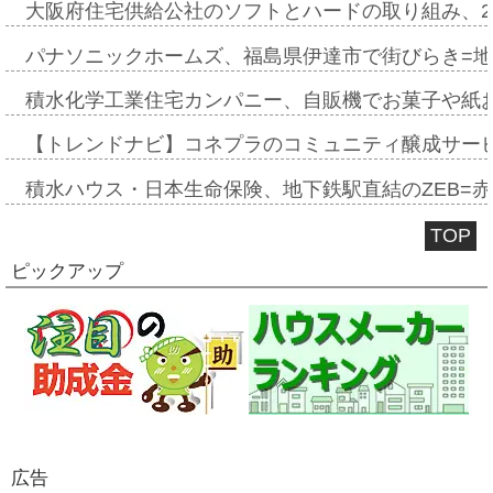
大阪府住宅供給公社のソフトとハードの取り組み、2
パナソニックホームズ、福島県伊達市で街びらき=
積水化学工業住宅カンパニー、自販機でお菓子や紙
【トレンドナビ】コネプラのコミュニティ醸成サー
積水ハウス・日本生命保険、地下鉄駅直結のZEB=赤坂
TOP
ピックアップ
広告