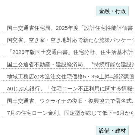
金融・行政
国土交通省住宅局、2025年度「設計住宅性能評価
国交省、空き家・空き地対応で新たな施策パッケー
「2026年版国土交通白書」住宅分野、住生活基本計
国土交通省不動産・建設経済局、〝持続可能な建設
地域工務店の木造注文住宅価格5・3%上昇=経済調
auじぶん銀行、「住宅ローン不正利用に関する情報
国土交通省、ウクライナの復旧・復興協力で署名式
7月の住宅ローン金利、固定型が総じて低下=6月か
設備・建材