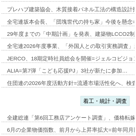
プレハブ建築協会、木質接着パネル工法の構造設計
全宅連坂本会長、「団塊世代の持ち家」今後を懸念
29年度までの「中期計画」を発表、建築物LCCO2
全宅連2026年度事業、「外国人との取引実務調査」新
JERCO、18期定時社員総会を開催=ジェルコビジョン
ALIA=第7弾「こども応援PJ」3社が新たに参加…
住団連の2026年度活動方針=流通市場活性化へ、検
着工・統計・調査
全建総連「第6回工務店アンケート調査」、価格転嫁
6月の企業物価指数、前月から上昇率拡大=前年同月比