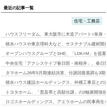
最近の記事一覧
住宅・工務店
ハウスフリーダム、東大阪市に木造アパート=単身・
積水ハウスや東京理科大など、サステナブル建材開
オープンハウスグループとSHE、「LDK+M」を提
中央住宅「アクシスケイプ春日部・南桜井」、春日
タマホーム26年5月期連結決算、分譲回復基調も3
積水ハウス建設ホールディングス、外構工事店との
トヨタホーム、「普及帯と高額分譲」の2軸展開強化
ロゴスホールディングス、アエラホームの民事再生