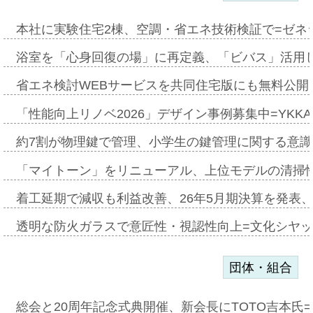
本社に実験住宅2棟、空調・省エネ技術検証で=ゼネ
浴室を「心身回復の場」に再定義、「ビバス」活用し
省エネ検討WEBサービスを共同住宅版にも無料公開、
「性能向上リノベ2026」デザイン事例募集中=YKKA
約7割が物理鍵で管理、小学生の鍵管理に関する意識調査
「マイトーン」をリニューアル、上位モデルの清掃
着工延期で減収も利益改善、26年5月期決算を発表
透明な防火ガラスで意匠性・視認性向上=文化シヤ
団体・組合
総会と20周年記念式典開催、新会長にTOTO吉本氏