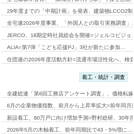
29年度までの「中期計画」を発表、建築物LCCO2
全宅連2026年度事業、「外国人との取引実務調査」新
JERCO、18期定時社員総会を開催=ジェルコビジョン
ALIA=第7弾「こども応援PJ」3社が新たに参加…
住団連の2026年度活動方針=流通市場活性化へ、検
着工・統計・調査
全建総連「第6回工務店アンケート調査」、価格転嫁
6月の企業物価指数、前月から上昇率拡大=前年同月比
新設着工、80万戸に向け増加予測=野村総研、30年
2026年5月の木軸着工、前年同期比で43・5%増に…