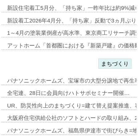
新設住宅着工5月分、「持ち家」一昨年比は約9%減=
新設着工2026年4月分、「持ち家」反動で3ヵ月ぶ
1～4月の塗装業倒産が高水準、東京商工リサーチ調
アットホーム「首都圏における『新築戸建』の価格
まちづくり
パナソニックホームズ、宝塚市の大型分譲地で再生
全宅連、28日に会員向けハトサポセミナー開催…
UR、防災性向上のまちづくり=建て替え提案推進、
大阪府住宅供給公社のソフトとハードの取り組み、2
パナソニックホームズ、福島県伊達市で街びらき=