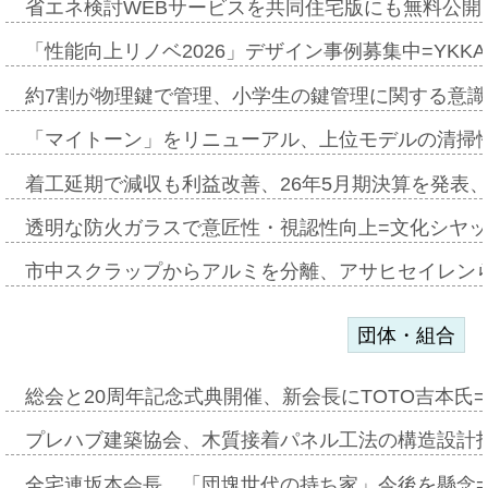
省エネ検討WEBサービスを共同住宅版にも無料公開、
「性能向上リノベ2026」デザイン事例募集中=YKKA
約7割が物理鍵で管理、小学生の鍵管理に関する意識調査
「マイトーン」をリニューアル、上位モデルの清掃
着工延期で減収も利益改善、26年5月期決算を発表
透明な防火ガラスで意匠性・視認性向上=文化シヤ
市中スクラップからアルミを分離、アサヒセイレン
団体・組合
総会と20周年記念式典開催、新会長にTOTO吉本氏
プレハブ建築協会、木質接着パネル工法の構造設計
全宅連坂本会長、「団塊世代の持ち家」今後を懸念