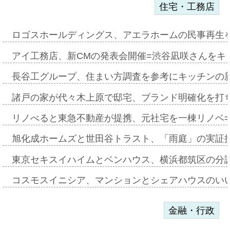
住宅・工務店
ロゴスホールディングス、アエラホームの民事再生
アイ工務店、新CMの発表会開催=渋谷凪咲さんをキ
長谷工グループ、住まい方調査を参考にキッチンの
諸戸の家が代々木上原で邸宅、ブランド明確化を打
リノべると東急不動産が提携、元社宅を一棟リノベ
旭化成ホームズと世田谷トラスト、「雨庭」の実証
東京セキスイハイムとベンハウス、横浜都筑区の分
コスモスイニシア、マンションとシェアハウスのい
金融・行政