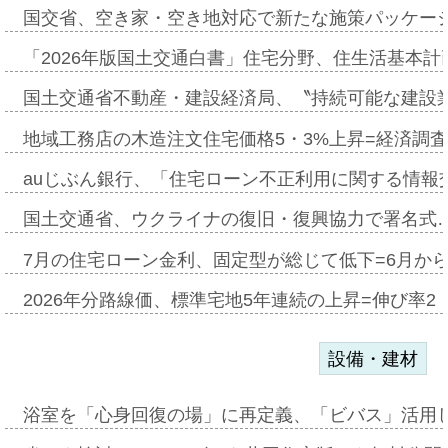
国交省、空き家・空き地対応で新たな施策パッケー
「2026年版国土交通白書」住宅分野、住生活基本計
国土交通省不動産・建設経済局、〝持続可能な建設
地域工務店の木造注文住宅価格5・3%上昇=経済調
auじぶん銀行、「住宅ローン不正利用に関する情報
国土交通省、ウクライナの復旧・復興協力で署名式
7月の住宅ローン金利、固定型が総じて低下=6月か
2026年分路線価、標準宅地5年連続の上昇=伸び率2・
設備・建材
浴室を「心身回復の場」に再定義、「ビバス」活用し