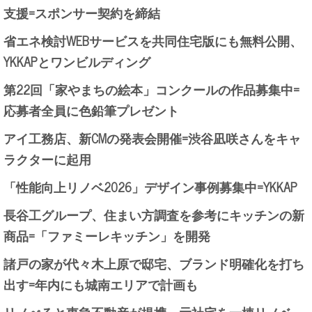
支援=スポンサー契約を締結
省エネ検討WEBサービスを共同住宅版にも無料公開、
YKKAPとワンビルディング
第22回「家やまちの絵本」コンクールの作品募集中=
応募者全員に色鉛筆プレゼント
アイ工務店、新CMの発表会開催=渋谷凪咲さんをキャ
ラクターに起用
「性能向上リノベ2026」デザイン事例募集中=YKKAP
長谷工グループ、住まい方調査を参考にキッチンの新
商品=「ファミーレキッチン」を開発
諸戸の家が代々木上原で邸宅、ブランド明確化を打ち
出す=年内にも城南エリアで計画も
リノべると東急不動産が提携、元社宅を一棟リノベ