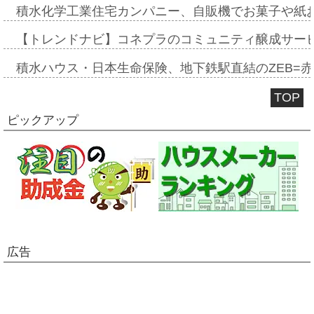
積水化学工業住宅カンパニー、自販機でお菓子や紙
【トレンドナビ】コネプラのコミュニティ醸成サー
積水ハウス・日本生命保険、地下鉄駅直結のZEB=赤坂
TOP
ピックアップ
広告