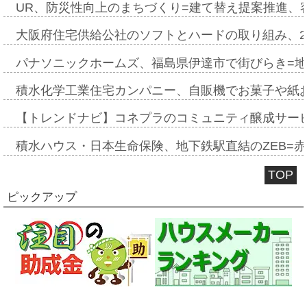
UR、防災性向上のまちづくり=建て替え提案推進、
大阪府住宅供給公社のソフトとハードの取り組み、2
パナソニックホームズ、福島県伊達市で街びらき=
積水化学工業住宅カンパニー、自販機でお菓子や紙
【トレンドナビ】コネプラのコミュニティ醸成サー
積水ハウス・日本生命保険、地下鉄駅直結のZEB=赤坂
TOP
ピックアップ