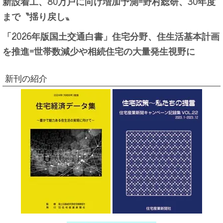
新設着工、80万戸に向け増加予測=野村総研、30年度
まで〝揺り戻し〟
「2026年版国土交通白書」住宅分野、住生活基本計画
を推進=世帯数減少や相続住宅の大量発生視野に
新刊の紹介