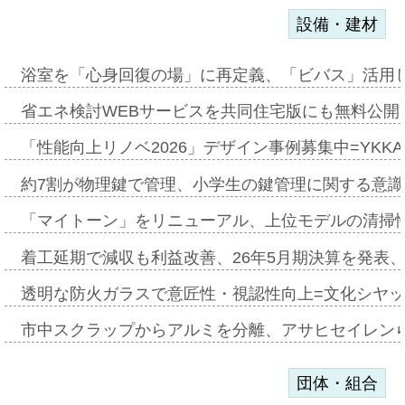
設備・建材
浴室を「心身回復の場」に再定義、「ビバス」活用し
省エネ検討WEBサービスを共同住宅版にも無料公開、
「性能向上リノベ2026」デザイン事例募集中=YKKA
約7割が物理鍵で管理、小学生の鍵管理に関する意識調査
「マイトーン」をリニューアル、上位モデルの清掃
着工延期で減収も利益改善、26年5月期決算を発表
透明な防火ガラスで意匠性・視認性向上=文化シヤ
市中スクラップからアルミを分離、アサヒセイレン
団体・組合