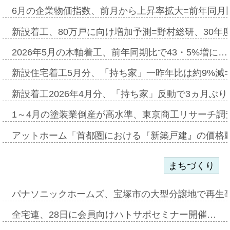
6月の企業物価指数、前月から上昇率拡大=前年同月比
新設着工、80万戸に向け増加予測=野村総研、30年
2026年5月の木軸着工、前年同期比で43・5%増に…
新設住宅着工5月分、「持ち家」一昨年比は約9%減=
新設着工2026年4月分、「持ち家」反動で3ヵ月ぶ
1～4月の塗装業倒産が高水準、東京商工リサーチ調
アットホーム「首都圏における『新築戸建』の価格
まちづくり
パナソニックホームズ、宝塚市の大型分譲地で再生
全宅連、28日に会員向けハトサポセミナー開催…