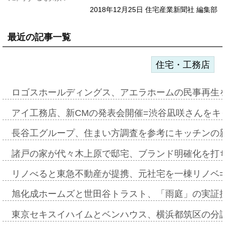
2018年12月25日 住宅産業新聞社 編集部
最近の記事一覧
住宅・工務店
ロゴスホールディングス、アエラホームの民事再生
アイ工務店、新CMの発表会開催=渋谷凪咲さんをキ
長谷工グループ、住まい方調査を参考にキッチンの
諸戸の家が代々木上原で邸宅、ブランド明確化を打
リノべると東急不動産が提携、元社宅を一棟リノベ
旭化成ホームズと世田谷トラスト、「雨庭」の実証
東京セキスイハイムとベンハウス、横浜都筑区の分