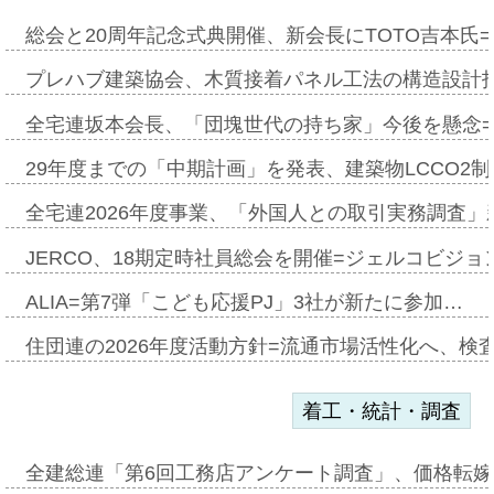
総会と20周年記念式典開催、新会長にTOTO吉本氏
プレハブ建築協会、木質接着パネル工法の構造設計
全宅連坂本会長、「団塊世代の持ち家」今後を懸念
29年度までの「中期計画」を発表、建築物LCCO2
全宅連2026年度事業、「外国人との取引実務調査」新
JERCO、18期定時社員総会を開催=ジェルコビジョン
ALIA=第7弾「こども応援PJ」3社が新たに参加…
住団連の2026年度活動方針=流通市場活性化へ、検
着工・統計・調査
全建総連「第6回工務店アンケート調査」、価格転嫁