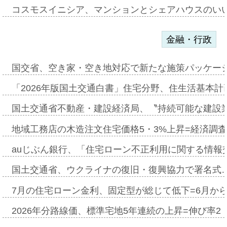
コスモスイニシア、マンションとシェアハウスのい
金融・行政
国交省、空き家・空き地対応で新たな施策パッケー
「2026年版国土交通白書」住宅分野、住生活基本計
国土交通省不動産・建設経済局、〝持続可能な建設
地域工務店の木造注文住宅価格5・3%上昇=経済調
auじぶん銀行、「住宅ローン不正利用に関する情報
国土交通省、ウクライナの復旧・復興協力で署名式
7月の住宅ローン金利、固定型が総じて低下=6月か
2026年分路線価、標準宅地5年連続の上昇=伸び率2・