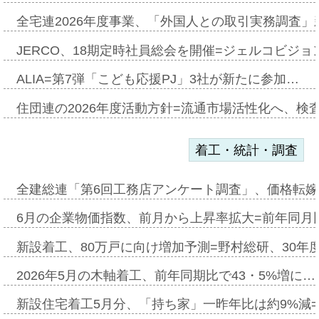
全宅連2026年度事業、「外国人との取引実務調査」新
JERCO、18期定時社員総会を開催=ジェルコビジョン
ALIA=第7弾「こども応援PJ」3社が新たに参加…
住団連の2026年度活動方針=流通市場活性化へ、検
着工・統計・調査
全建総連「第6回工務店アンケート調査」、価格転嫁
6月の企業物価指数、前月から上昇率拡大=前年同月比
新設着工、80万戸に向け増加予測=野村総研、30年
2026年5月の木軸着工、前年同期比で43・5%増に…
新設住宅着工5月分、「持ち家」一昨年比は約9%減=