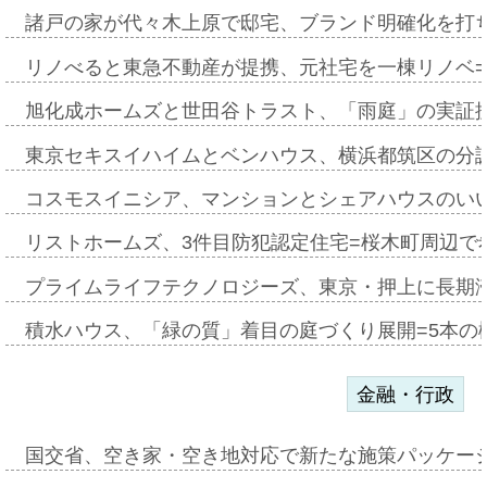
諸戸の家が代々木上原で邸宅、ブランド明確化を打
リノべると東急不動産が提携、元社宅を一棟リノベ
旭化成ホームズと世田谷トラスト、「雨庭」の実証
東京セキスイハイムとベンハウス、横浜都筑区の分
コスモスイニシア、マンションとシェアハウスのい
リストホームズ、3件目防犯認定住宅=桜木町周辺で
プライムライフテクノロジーズ、東京・押上に長期
積水ハウス、「緑の質」着目の庭づくり展開=5本の
金融・行政
国交省、空き家・空き地対応で新たな施策パッケー