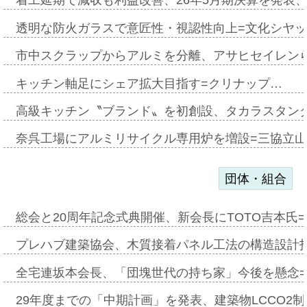
着工延期で減収も利益改善、26年5月期決算を発表
透明な防火ガラスで意匠性・視認性向上=文化シヤ
市中スクラップからアルミを分離、アサヒセイレン
キッチン軸足にシェア拡大目指す=クリナップ…
高級キッチン〝ブランド〟を初創設、タカラスタン
奈呉工場にアルミリサイクル専用炉を増設=三協立
団体・組合
総会と20周年記念式典開催、新会長にTOTO吉本氏
プレハブ建築協会、木質接着パネル工法の構造設計
全宅連坂本会長、「団塊世代の持ち家」今後を懸念
29年度までの「中期計画」を発表、建築物LCCO2