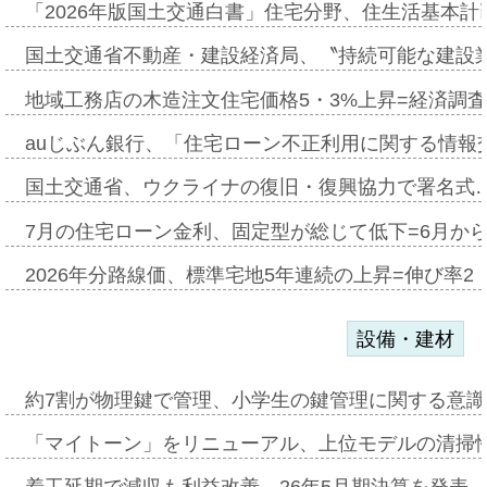
「2026年版国土交通白書」住宅分野、住生活基本計
国土交通省不動産・建設経済局、〝持続可能な建設
地域工務店の木造注文住宅価格5・3%上昇=経済調
auじぶん銀行、「住宅ローン不正利用に関する情報
国土交通省、ウクライナの復旧・復興協力で署名式
7月の住宅ローン金利、固定型が総じて低下=6月か
2026年分路線価、標準宅地5年連続の上昇=伸び率2・
設備・建材
約7割が物理鍵で管理、小学生の鍵管理に関する意識調査
「マイトーン」をリニューアル、上位モデルの清掃