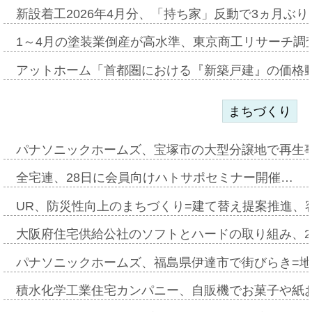
新設着工2026年4月分、「持ち家」反動で3ヵ月ぶ
1～4月の塗装業倒産が高水準、東京商工リサーチ調
アットホーム「首都圏における『新築戸建』の価格
まちづくり
パナソニックホームズ、宝塚市の大型分譲地で再生
全宅連、28日に会員向けハトサポセミナー開催…
UR、防災性向上のまちづくり=建て替え提案推進、
大阪府住宅供給公社のソフトとハードの取り組み、2
パナソニックホームズ、福島県伊達市で街びらき=
積水化学工業住宅カンパニー、自販機でお菓子や紙