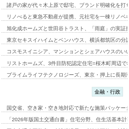
諸戸の家が代々木上原で邸宅、ブランド明確化を打
リノべると東急不動産が提携、元社宅を一棟リノベ
旭化成ホームズと世田谷トラスト、「雨庭」の実証
東京セキスイハイムとベンハウス、横浜都筑区の分
コスモスイニシア、マンションとシェアハウスのい
リストホームズ、3件目防犯認定住宅=桜木町周辺で
プライムライフテクノロジーズ、東京・押上に長期
金融・行政
国交省、空き家・空き地対応で新たな施策パッケー
「2026年版国土交通白書」住宅分野、住生活基本計