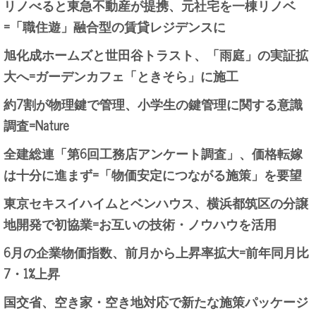
リノべると東急不動産が提携、元社宅を一棟リノベ
=「職住遊」融合型の賃貸レジデンスに
旭化成ホームズと世田谷トラスト、「雨庭」の実証拡
大へ=ガーデンカフェ「ときそら」に施工
約7割が物理鍵で管理、小学生の鍵管理に関する意識
調査=Nature
全建総連「第6回工務店アンケート調査」、価格転嫁
は十分に進まず=「物価安定につながる施策」を要望
東京セキスイハイムとベンハウス、横浜都筑区の分譲
地開発で初協業=お互いの技術・ノウハウを活用
6月の企業物価指数、前月から上昇率拡大=前年同月比
7・1%上昇
国交省、空き家・空き地対応で新たな施策パッケージ