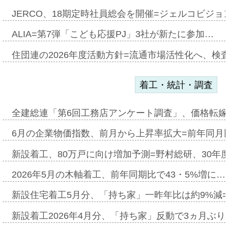
JERCO、18期定時社員総会を開催=ジェルコビジョン
ALIA=第7弾「こども応援PJ」3社が新たに参加…
住団連の2026年度活動方針=流通市場活性化へ、検
着工・統計・調査
全建総連「第6回工務店アンケート調査」、価格転嫁
6月の企業物価指数、前月から上昇率拡大=前年同月比
新設着工、80万戸に向け増加予測=野村総研、30年
2026年5月の木軸着工、前年同期比で43・5%増に…
新設住宅着工5月分、「持ち家」一昨年比は約9%減=
新設着工2026年4月分、「持ち家」反動で3ヵ月ぶ