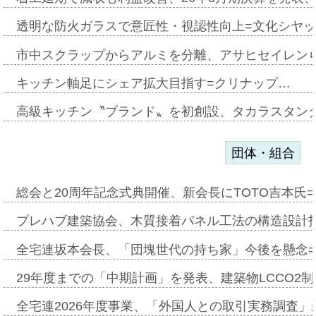
透明な防火ガラスで意匠性・視認性向上=文化シヤ
市中スクラップからアルミを分離、アサヒセイレン
キッチン軸足にシェア拡大目指す=クリナップ…
高級キッチン〝ブランド〟を初創設、タカラスタン
団体・組合
総会と20周年記念式典開催、新会長にTOTO吉本氏
プレハブ建築協会、木質接着パネル工法の構造設計
全宅連坂本会長、「団塊世代の持ち家」今後を懸念
29年度までの「中期計画」を発表、建築物LCCO2
全宅連2026年度事業、「外国人との取引実務調査」新