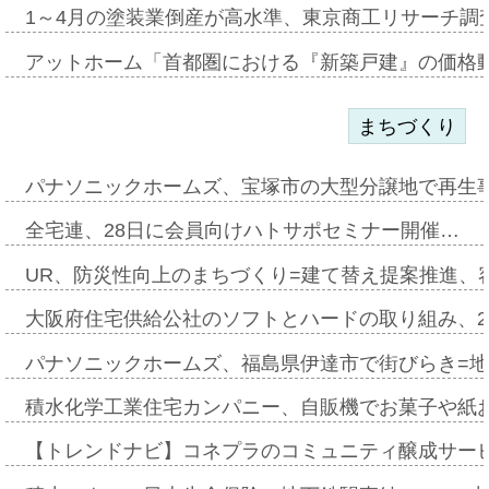
1～4月の塗装業倒産が高水準、東京商工リサーチ調
アットホーム「首都圏における『新築戸建』の価格
まちづくり
パナソニックホームズ、宝塚市の大型分譲地で再生
全宅連、28日に会員向けハトサポセミナー開催…
UR、防災性向上のまちづくり=建て替え提案推進、
大阪府住宅供給公社のソフトとハードの取り組み、2
パナソニックホームズ、福島県伊達市で街びらき=
積水化学工業住宅カンパニー、自販機でお菓子や紙
【トレンドナビ】コネプラのコミュニティ醸成サー