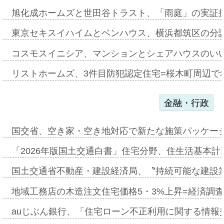
旭化成ホームズと世田谷トラスト、「雨庭」の実証
東京セキスイハイムとベンハウス、横浜都筑区の分
コスモスイニシア、マンションとシェアハウスのい
リストホームズ、3件目防犯認定住宅=桜木町周辺で
金融・行政
国交省、空き家・空き地対応で新たな施策パッケー
「2026年版国土交通白書」住宅分野、住生活基本計
国土交通省不動産・建設経済局、〝持続可能な建設
地域工務店の木造注文住宅価格5・3%上昇=経済調
auじぶん銀行、「住宅ローン不正利用に関する情報