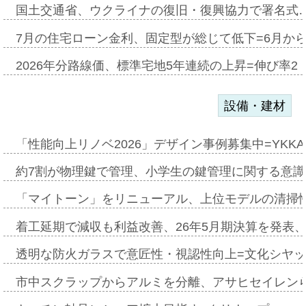
国土交通省、ウクライナの復旧・復興協力で署名式
7月の住宅ローン金利、固定型が総じて低下=6月か
2026年分路線価、標準宅地5年連続の上昇=伸び率2・
設備・建材
「性能向上リノベ2026」デザイン事例募集中=YKKA
約7割が物理鍵で管理、小学生の鍵管理に関する意識調査
「マイトーン」をリニューアル、上位モデルの清掃
着工延期で減収も利益改善、26年5月期決算を発表
透明な防火ガラスで意匠性・視認性向上=文化シヤ
市中スクラップからアルミを分離、アサヒセイレン