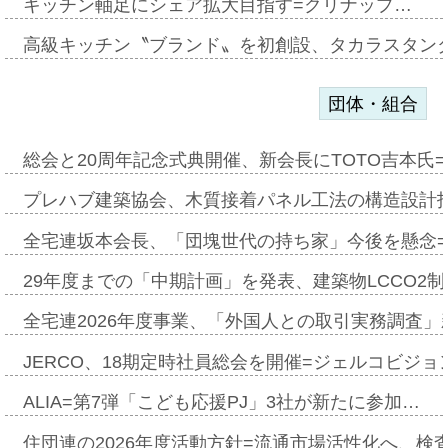
キッチン軸足にシェア拡大目指す=クリナップ…
高級キッチン〝ブランド〟を初創設、タカラスタン
団体・組合
総会と20周年記念式典開催、新会長にTOTO吉本氏
プレハブ建築協会、木質接着パネル工法の構造設計
全宅連坂本会長、「団塊世代の持ち家」今後を懸念
29年度までの「中期計画」を発表、建築物LCCO2
全宅連2026年度事業、「外国人との取引実務調査」新
JERCO、18期定時社員総会を開催=ジェルコビジョン
ALIA=第7弾「こども応援PJ」3社が新たに参加…
住団連の2026年度活動方針=流通市場活性化へ、検