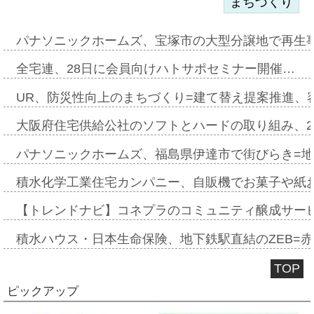
まちづくり
パナソニックホームズ、宝塚市の大型分譲地で再生
全宅連、28日に会員向けハトサポセミナー開催…
UR、防災性向上のまちづくり=建て替え提案推進、
大阪府住宅供給公社のソフトとハードの取り組み、2
パナソニックホームズ、福島県伊達市で街びらき=
積水化学工業住宅カンパニー、自販機でお菓子や紙
【トレンドナビ】コネプラのコミュニティ醸成サー
積水ハウス・日本生命保険、地下鉄駅直結のZEB=赤坂
TOP
ピックアップ