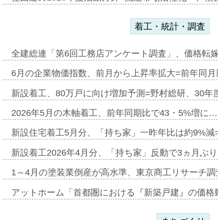
着工・統計・調査
全建総連「第6回工務店アンケート調査」、価格転嫁
6月の企業物価指数、前月から上昇率拡大=前年同月比
新設着工、80万戸に向け増加予測=野村総研、30年
2026年5月の木軸着工、前年同期比で43・5%増に…
新設住宅着工5月分、「持ち家」一昨年比は約9%減=
新設着工2026年4月分、「持ち家」反動で3ヵ月ぶ
1～4月の塗装業倒産が高水準、東京商工リサーチ調
アットホーム「首都圏における『新築戸建』の価格