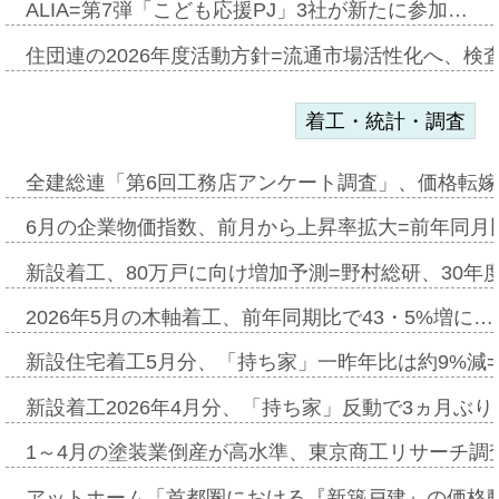
ALIA=第7弾「こども応援PJ」3社が新たに参加…
住団連の2026年度活動方針=流通市場活性化へ、検
着工・統計・調査
全建総連「第6回工務店アンケート調査」、価格転嫁
6月の企業物価指数、前月から上昇率拡大=前年同月比
新設着工、80万戸に向け増加予測=野村総研、30年
2026年5月の木軸着工、前年同期比で43・5%増に…
新設住宅着工5月分、「持ち家」一昨年比は約9%減=
新設着工2026年4月分、「持ち家」反動で3ヵ月ぶ
1～4月の塗装業倒産が高水準、東京商工リサーチ調
アットホーム「首都圏における『新築戸建』の価格