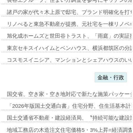
長谷工グループ、住まい方調査を参考にキッチンの
諸戸の家が代々木上原で邸宅、ブランド明確化を打
リノべると東急不動産が提携、元社宅を一棟リノベ
旭化成ホームズと世田谷トラスト、「雨庭」の実証
東京セキスイハイムとベンハウス、横浜都筑区の分
コスモスイニシア、マンションとシェアハウスのい
金融・行政
国交省、空き家・空き地対応で新たな施策パッケー
「2026年版国土交通白書」住宅分野、住生活基本計
国土交通省不動産・建設経済局、〝持続可能な建設
地域工務店の木造注文住宅価格5・3%上昇=経済調