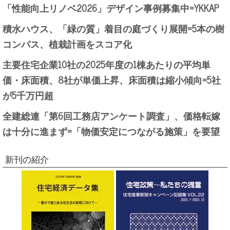
「性能向上リノベ2026」デザイン事例募集中=YKKAP
積水ハウス、「緑の質」着目の庭づくり展開=5本の樹
コンパス、植栽計画をスコア化
主要住宅企業10社の2025年度の1棟あたりの平均単
価・床面積、8社が単価上昇、床面積は縮小傾向=5社
が5千万円超
全建総連「第6回工務店アンケート調査」、価格転嫁
は十分に進まず=「物価安定につながる施策」を要望
新刊の紹介