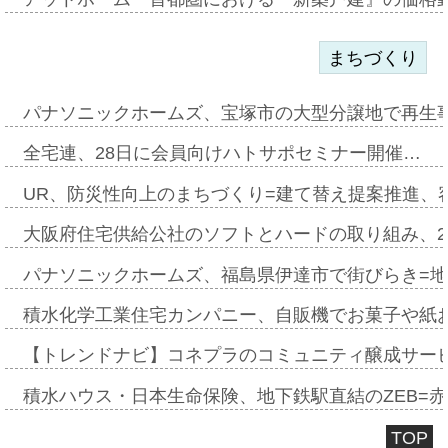
まちづくり
パナソニックホームズ、宝塚市の大型分譲地で再生
全宅連、28日に会員向けハトサポセミナー開催…
UR、防災性向上のまちづくり=建て替え提案推進、
大阪府住宅供給公社のソフトとハードの取り組み、2
パナソニックホームズ、福島県伊達市で街びらき=
積水化学工業住宅カンパニー、自販機でお菓子や紙
【トレンドナビ】コネプラのコミュニティ醸成サー
積水ハウス・日本生命保険、地下鉄駅直結のZEB=赤坂
TOP