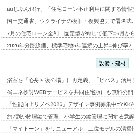
auじぶん銀行、「住宅ローン不正利用に関する情報
国土交通省、ウクライナの復旧・復興協力で署名式
7月の住宅ローン金利、固定型が総じて低下=6月か
2026年分路線価、標準宅地5年連続の上昇=伸び率2・
設備・建材
浴室を「心身回復の場」に再定義、「ビバス」活用し
省エネ検討WEBサービスを共同住宅版にも無料公開、
「性能向上リノベ2026」デザイン事例募集中=YKKA
約7割が物理鍵で管理、小学生の鍵管理に関する意識調査
「マイトーン」をリニューアル、上位モデルの清掃