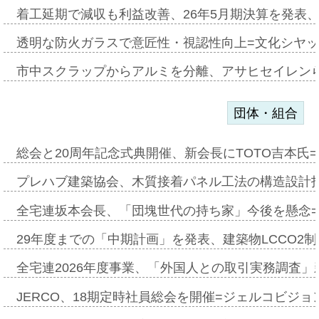
着工延期で減収も利益改善、26年5月期決算を発表
透明な防火ガラスで意匠性・視認性向上=文化シヤ
市中スクラップからアルミを分離、アサヒセイレン
団体・組合
総会と20周年記念式典開催、新会長にTOTO吉本氏
プレハブ建築協会、木質接着パネル工法の構造設計
全宅連坂本会長、「団塊世代の持ち家」今後を懸念
29年度までの「中期計画」を発表、建築物LCCO2
全宅連2026年度事業、「外国人との取引実務調査」新
JERCO、18期定時社員総会を開催=ジェルコビジョン