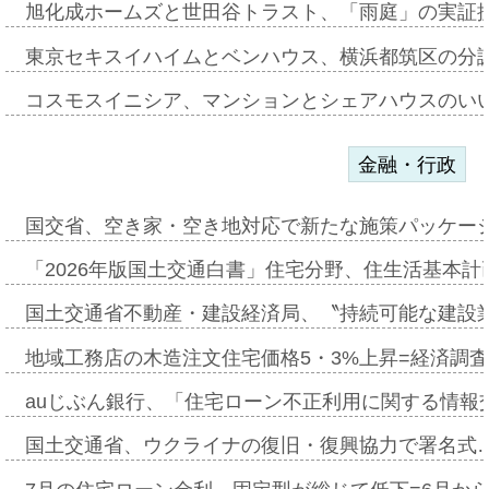
旭化成ホームズと世田谷トラスト、「雨庭」の実証
東京セキスイハイムとベンハウス、横浜都筑区の分
コスモスイニシア、マンションとシェアハウスのい
金融・行政
国交省、空き家・空き地対応で新たな施策パッケー
「2026年版国土交通白書」住宅分野、住生活基本計
国土交通省不動産・建設経済局、〝持続可能な建設
地域工務店の木造注文住宅価格5・3%上昇=経済調
auじぶん銀行、「住宅ローン不正利用に関する情報
国土交通省、ウクライナの復旧・復興協力で署名式