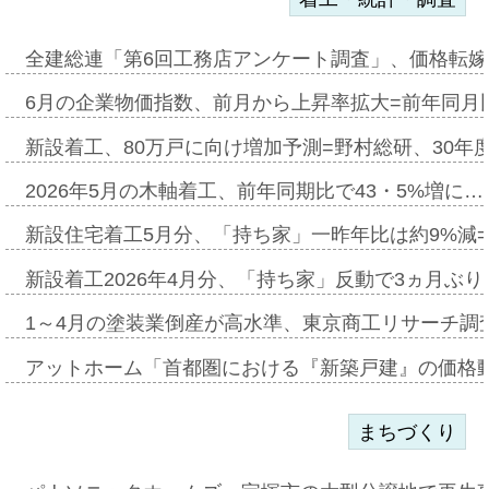
全建総連「第6回工務店アンケート調査」、価格転嫁
6月の企業物価指数、前月から上昇率拡大=前年同月比
新設着工、80万戸に向け増加予測=野村総研、30年
2026年5月の木軸着工、前年同期比で43・5%増に…
新設住宅着工5月分、「持ち家」一昨年比は約9%減=
新設着工2026年4月分、「持ち家」反動で3ヵ月ぶ
1～4月の塗装業倒産が高水準、東京商工リサーチ調
アットホーム「首都圏における『新築戸建』の価格
まちづくり