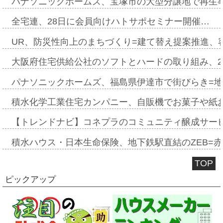
パナソニックホームズ、宝塚市の大型分譲地で再生
全宅連、28日に会員向けハトサポセミナー開催…
UR、防災性向上のまちづくり=建て替え提案推進、
大阪府住宅供給公社のソフトとハードの取り組み、2
パナソニックホームズ、福島県伊達市で街びらき=
積水化学工業住宅カンパニー、自販機でお菓子や紙
【トレンドナビ】コネプラのコミュニティ醸成サー
積水ハウス・日本生命保険、地下鉄駅直結のZEB=赤坂
TOP
ピックアップ