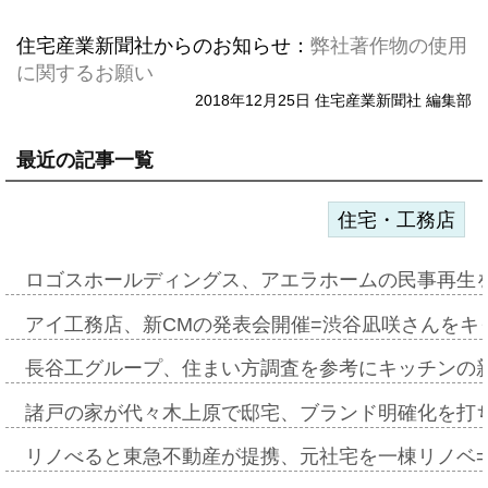
住宅産業新聞社からのお知らせ：
弊社著作物の使用
に関するお願い
2018年12月25日 住宅産業新聞社 編集部
最近の記事一覧
住宅・工務店
ロゴスホールディングス、アエラホームの民事再生
アイ工務店、新CMの発表会開催=渋谷凪咲さんをキ
長谷工グループ、住まい方調査を参考にキッチンの
諸戸の家が代々木上原で邸宅、ブランド明確化を打
リノべると東急不動産が提携、元社宅を一棟リノベ