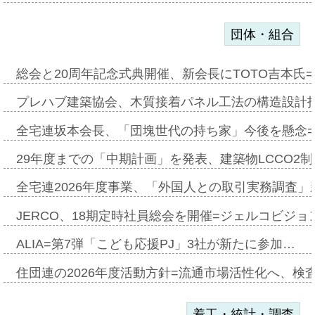
団体・組合
総会と20周年記念式典開催、新会長にTOTO吉本氏
プレハブ建築協会、木質接着パネル工法の構造設計
全宅連坂本会長、「団塊世代の持ち家」今後を懸念
29年度までの「中期計画」を発表、建築物LCCO2
全宅連2026年度事業、「外国人との取引実務調査」新
JERCO、18期定時社員総会を開催=ジェルコビジョン
ALIA=第7弾「こども応援PJ」3社が新たに参加…
住団連の2026年度活動方針=流通市場活性化へ、検
着工・統計・調査