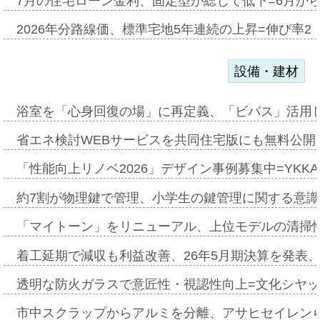
7月の住宅ローン金利、固定型が総じて低下=6月か
2026年分路線価、標準宅地5年連続の上昇=伸び率2・
設備・建材
浴室を「心身回復の場」に再定義、「ビバス」活用し
省エネ検討WEBサービスを共同住宅版にも無料公開、
「性能向上リノベ2026」デザイン事例募集中=YKKA
約7割が物理鍵で管理、小学生の鍵管理に関する意識調査
「マイトーン」をリニューアル、上位モデルの清掃
着工延期で減収も利益改善、26年5月期決算を発表
透明な防火ガラスで意匠性・視認性向上=文化シヤ
市中スクラップからアルミを分離、アサヒセイレン