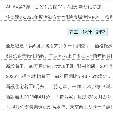
ALIA=第7弾「こども応援PJ」3社が新たに参加…
住団連の2026年度活動方針=流通市場活性化へ、検
着工・統計・調査
全建総連「第6回工務店アンケート調査」、価格転嫁
6月の企業物価指数、前月から上昇率拡大=前年同月比
新設着工、80万戸に向け増加予測=野村総研、30年
2026年5月の木軸着工、前年同期比で43・5%増に…
新設住宅着工5月分、「持ち家」一昨年比は約9%減=
新設着工2026年4月分、「持ち家」反動で3ヵ月ぶ
1～4月の塗装業倒産が高水準、東京商工リサーチ調