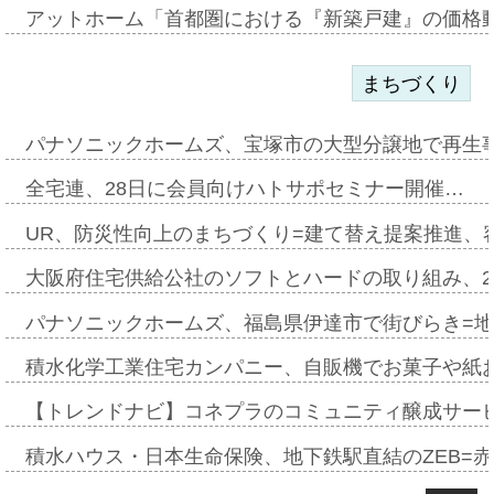
アットホーム「首都圏における『新築戸建』の価格
まちづくり
パナソニックホームズ、宝塚市の大型分譲地で再生
全宅連、28日に会員向けハトサポセミナー開催…
UR、防災性向上のまちづくり=建て替え提案推進、
大阪府住宅供給公社のソフトとハードの取り組み、2
パナソニックホームズ、福島県伊達市で街びらき=
積水化学工業住宅カンパニー、自販機でお菓子や紙
【トレンドナビ】コネプラのコミュニティ醸成サー
積水ハウス・日本生命保険、地下鉄駅直結のZEB=赤坂