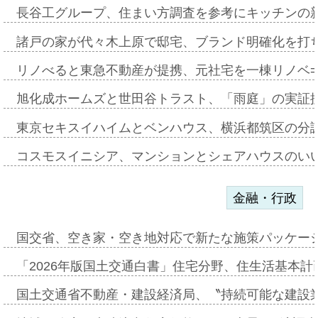
長谷工グループ、住まい方調査を参考にキッチンの
諸戸の家が代々木上原で邸宅、ブランド明確化を打
リノべると東急不動産が提携、元社宅を一棟リノベ
旭化成ホームズと世田谷トラスト、「雨庭」の実証
東京セキスイハイムとベンハウス、横浜都筑区の分
コスモスイニシア、マンションとシェアハウスのい
金融・行政
国交省、空き家・空き地対応で新たな施策パッケー
「2026年版国土交通白書」住宅分野、住生活基本計
国土交通省不動産・建設経済局、〝持続可能な建設