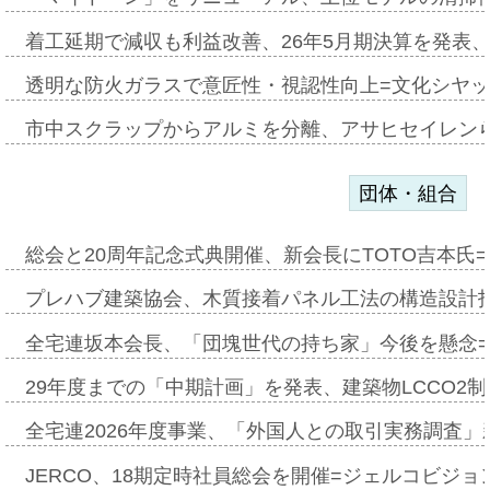
着工延期で減収も利益改善、26年5月期決算を発表
透明な防火ガラスで意匠性・視認性向上=文化シヤ
市中スクラップからアルミを分離、アサヒセイレン
団体・組合
総会と20周年記念式典開催、新会長にTOTO吉本氏
プレハブ建築協会、木質接着パネル工法の構造設計
全宅連坂本会長、「団塊世代の持ち家」今後を懸念
29年度までの「中期計画」を発表、建築物LCCO2
全宅連2026年度事業、「外国人との取引実務調査」新
JERCO、18期定時社員総会を開催=ジェルコビジョン