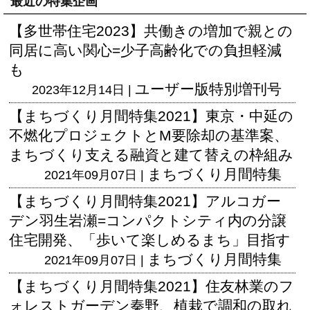
最近の特集企画
【多世帯住宅2023】共働きの増加で親との
同居に高い関心=少子高齢化での負担軽減
も
ユーザー版
特別増刊号
2023年12月14日 |
【まちづくり月間特集2021】東京・中延の
不燃化プロジェクトとM要除却の基準案、
まちづくり支える融資と建て替えの枠組み
まちづくり月間特集
2021年09月07日 |
【まちづくり月間特集2021】アルコガー
デン羽生岩瀬=コンパクトシティ内の分譲
住宅開発、「歩いて楽しめるまち」目指す
まちづくり月間特集
2021年09月07日 |
【まちづくり月間特集2021】住友林業のフ
ォレストガーデン秦野、植栽で調和の取れ