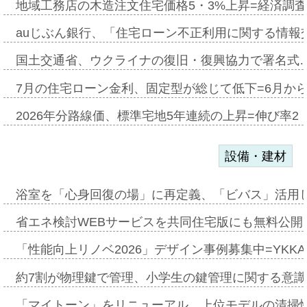
地域工務店の木造注文住宅価格5・3%上昇=経済調
auじぶん銀行、「住宅ローン不正利用に関する情報
国土交通省、ウクライナの復旧・復興協力で署名式
7月の住宅ローン金利、固定型が総じて低下=6月か
2026年分路線価、標準宅地5年連続の上昇=伸び率2・
設備・建材
浴室を「心身回復の場」に再定義、「ビバス」活用し
省エネ検討WEBサービスを共同住宅版にも無料公開、
「性能向上リノベ2026」デザイン事例募集中=YKKA
約7割が物理鍵で管理、小学生の鍵管理に関する意識調査
「マイトーン」をリニューアル、上位モデルの清掃