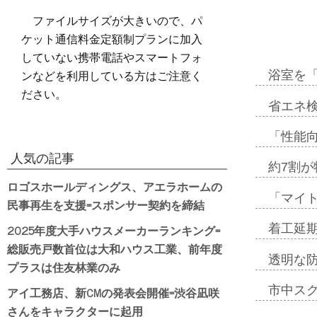
ファイルサイズが大きいので、パ
ケット通信料金定額制プランに加入
していない携帯電話やスマートフォ
ンなどを利用している方はご注意く
浴室を
ださい。
省エネ検
「性能向
人気の記事
約7割が
ロゴスホールディングス、アエラホームの
「マイ
民事再生を支援=スポンサー契約を締結
2025年度大手ハウスメーカーランキング=
着工延期
総販売戸数首位は大和ハウス工業、前年度
透明な
プラスは住友林業のみ
市中ス
アイ工務店、新CMの発表会開催=渋谷凪咲
さんをキャラクターに起用