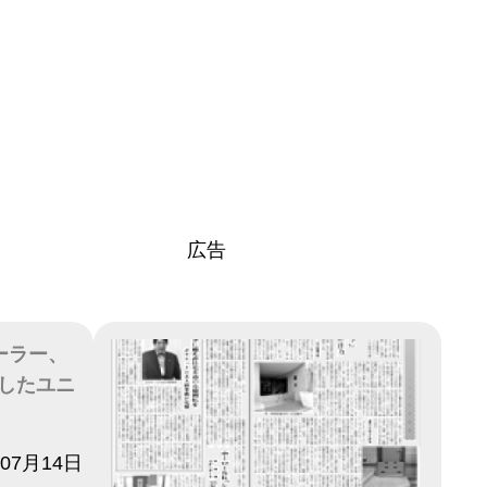
広告
ーラー、
したユニ
年07月14日