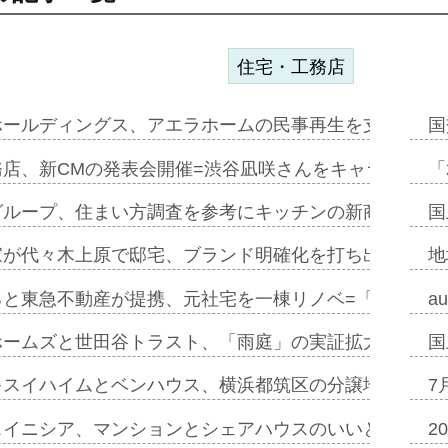
住宅・工務店
ホールディングス、アエラホームの民事再生を支援=スポ
国
務店、新CMの発表会開催=渋谷凪咲さんをキャラクター
「
グループ、住まい方調査を参考にキッチンの新商品=「フ
国
家が代々木上原で邸宅、ブランド明確化を打ち出す=年内
地
ると東急不動産が提携、元社宅を一棟リノベ=「職住遊」
a
ホームズと世田谷トラスト、「雨庭」の実証拡大へ=ガー
国
キスイハイムとベンハウス、横浜都筑区の分譲地開発で初
7
スイニシア、マンションとシェアハウスのいいとこどり
2