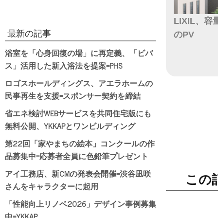
LIXIL
最新の記事
のPV
浴室を「心身回復の場」に再定義、「ビバ
日付
ス」活用した新入浴法を提案=PHS
ロゴスホールディングス、アエラホームの
民事再生を支援=スポンサー契約を締結
省エネ検討WEBサービスを共同住宅版にも
無料公開、YKKAPとワンビルディング
第22回「家やまちの絵本」コンクールの作
品募集中=応募者全員に色鉛筆プレゼント
アイ工務店、新CMの発表会開催=渋谷凪咲
この
さんをキャラクターに起用
「性能向上リノベ2026」デザイン事例募集
中=YKKAP