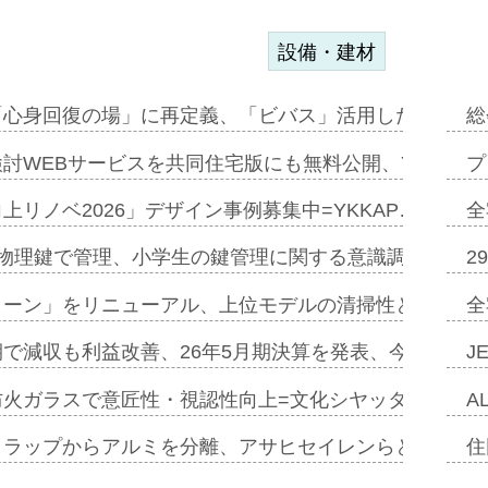
設備・建材
「心身回復の場」に再定義、「ビバス」活用した新入浴法
総
討WEBサービスを共同住宅版にも無料公開、YKKAP
プ
上リノベ2026」デザイン事例募集中=YKKAP…
全
物理鍵で管理、小学生の鍵管理に関する意識調査=Natur
2
トーン」をリニューアル、上位モデルの清掃性と安全性追
全
で減収も利益改善、26年5月期決算を発表、今期は増収
J
防火ガラスで意匠性・視認性向上=文化シヤッター…
A
クラップからアルミを分離、アサヒセイレンらと協働開発
住