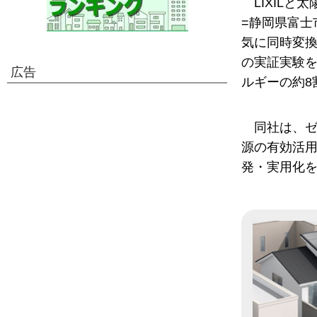
LIXIL
=静岡県富士
気に同時変
の実証実験
広告
ルギーの約8
同社は、
源の有効活
発・実用化