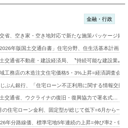
金融・行政
ンサー契約…
交省、空き家・空き地対応で新たな施策パッケージ始動
に起用…
2026年版国土交通白書」住宅分野、住生活基本計画を
ァミーレキ…
土交通省不動産・建設経済局、〝持続可能な建設業〟の
にも城南エ…
域工務店の木造注文住宅価格5・3%上昇=経済調査会「
融合型の賃…
uじぶん銀行、「住宅ローン不正利用に関する情報交換協
デンカフェ…
土交通省、ウクライナの復旧・復興協力で署名式…
協業=お互…
月の住宅ローン金利、固定型が総じて低下=6月から一転
のコリビング…
026年分路線価、標準宅地5年連続の上昇=伸び率2・9%