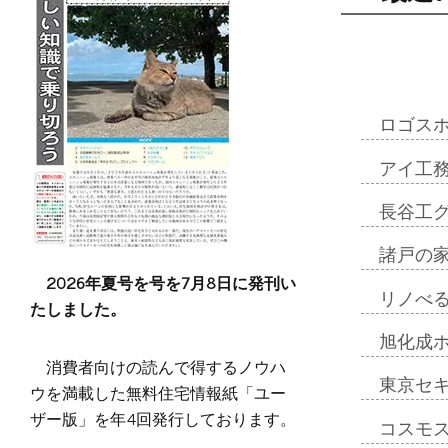
ロゴス
アイ工
長谷工
諸戸の
2026年夏号を号を7月8日に発刊い
リノべ
たしました。
旭化成
消費者向けの読んで得するノウハ
東京セ
ウを満載した無料住宅情報紙「ユー
ザー版」を年4回発行しております。
コスモ