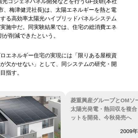
と太陽光コジェネパネル開発などを行うGF技研(本社
市、梅津健児社長)は、太陽エネルギーを熱と電
換する高効率太陽光ハイブリッドパネルシステム
を実施中だ。同実験結果では、住宅の総消費エネ
割が削減できたという。
ゼロエネルギー住宅の実現には「限りある屋根資
用が欠かせない」として、同システムの研究・開
を目指す。
菱重興産グループとOMソ
太陽光発電・熱回収を複合
ットを開発、今秋発売へ
日付
2009