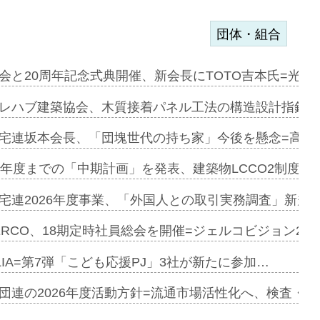
団体・組合
を提案=P…
会と20周年記念式典開催、新会長にTOTO吉本氏=光触
とワンビ…
レハブ建築協会、木質接着パネル工法の構造設計指針を
宅連坂本会長、「団塊世代の持ち家」今後を懸念=高齢
e…
9年度までの「中期計画」を発表、建築物LCCO2制度へ
加=リンナ…
宅連2026年度事業、「外国人との取引実務調査」新規に
見込む=…
ERCO、18期定時社員総会を開催=ジェルコビジョン203
LIA=第7弾「こども応援PJ」3社が新たに参加…
開始=三協…
団連の2026年度活動方針=流通市場活性化へ、検査・