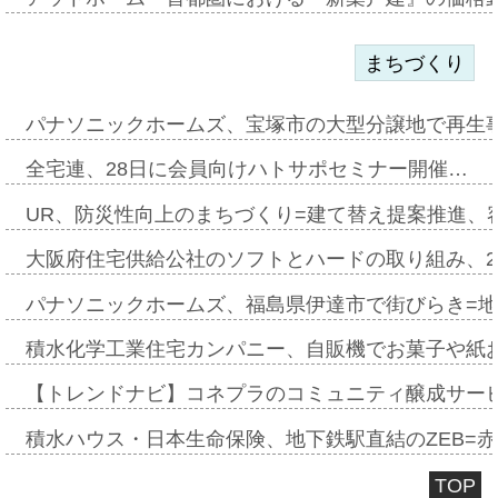
まちづくり
パナソニックホームズ、宝塚市の大型分譲地で再生
全宅連、28日に会員向けハトサポセミナー開催…
UR、防災性向上のまちづくり=建て替え提案推進、
大阪府住宅供給公社のソフトとハードの取り組み、2
パナソニックホームズ、福島県伊達市で街びらき=
積水化学工業住宅カンパニー、自販機でお菓子や紙
【トレンドナビ】コネプラのコミュニティ醸成サー
積水ハウス・日本生命保険、地下鉄駅直結のZEB=赤坂
TOP