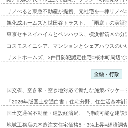
リノべると東急不動産が提携、元社宅を一棟リノベ
旭化成ホームズと世田谷トラスト、「雨庭」の実証
東京セキスイハイムとベンハウス、横浜都筑区の分
コスモスイニシア、マンションとシェアハウスのい
リストホームズ、3件目防犯認定住宅=桜木町周辺で
金融・行政
国交省、空き家・空き地対応で新たな施策パッケー
「2026年版国土交通白書」住宅分野、住生活基本計
国土交通省不動産・建設経済局、〝持続可能な建設
地域工務店の木造注文住宅価格5・3%上昇=経済調