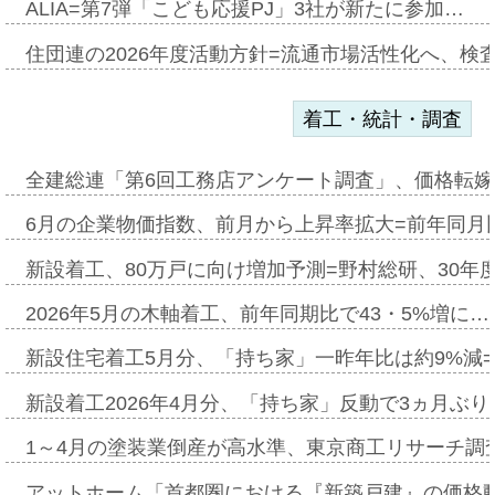
ALIA=第7弾「こども応援PJ」3社が新たに参加…
住団連の2026年度活動方針=流通市場活性化へ、検
着工・統計・調査
全建総連「第6回工務店アンケート調査」、価格転嫁
6月の企業物価指数、前月から上昇率拡大=前年同月比
新設着工、80万戸に向け増加予測=野村総研、30年
2026年5月の木軸着工、前年同期比で43・5%増に…
新設住宅着工5月分、「持ち家」一昨年比は約9%減=
新設着工2026年4月分、「持ち家」反動で3ヵ月ぶ
1～4月の塗装業倒産が高水準、東京商工リサーチ調
アットホーム「首都圏における『新築戸建』の価格