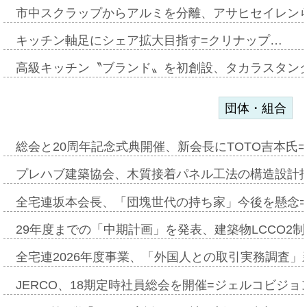
市中スクラップからアルミを分離、アサヒセイレン
キッチン軸足にシェア拡大目指す=クリナップ…
高級キッチン〝ブランド〟を初創設、タカラスタン
団体・組合
総会と20周年記念式典開催、新会長にTOTO吉本氏
プレハブ建築協会、木質接着パネル工法の構造設計
全宅連坂本会長、「団塊世代の持ち家」今後を懸念
29年度までの「中期計画」を発表、建築物LCCO2
全宅連2026年度事業、「外国人との取引実務調査」新
JERCO、18期定時社員総会を開催=ジェルコビジョン