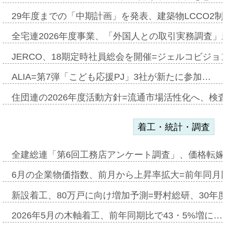
29年度までの「中期計画」を発表、建築物LCCO2
全宅連2026年度事業、「外国人との取引実務調査」新
JERCO、18期定時社員総会を開催=ジェルコビジョン
ALIA=第7弾「こども応援PJ」3社が新たに参加…
住団連の2026年度活動方針=流通市場活性化へ、検
着工・統計・調査
全建総連「第6回工務店アンケート調査」、価格転嫁
6月の企業物価指数、前月から上昇率拡大=前年同月比
新設着工、80万戸に向け増加予測=野村総研、30年
2026年5月の木軸着工、前年同期比で43・5%増に…