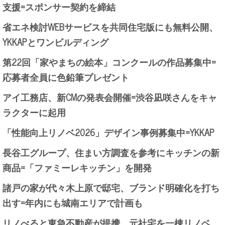
支援=スポンサー契約を締結
省エネ検討WEBサービスを共同住宅版にも無料公開、
YKKAPとワンビルディング
第22回「家やまちの絵本」コンクールの作品募集中=
応募者全員に色鉛筆プレゼント
アイ工務店、新CMの発表会開催=渋谷凪咲さんをキャ
ラクターに起用
「性能向上リノベ2026」デザイン事例募集中=YKKAP
長谷工グループ、住まい方調査を参考にキッチンの新
商品=「ファミーレキッチン」を開発
諸戸の家が代々木上原で邸宅、ブランド明確化を打ち
出す=年内にも城南エリアで計画も
リノべると東急不動産が提携、元社宅を一棟リノベ