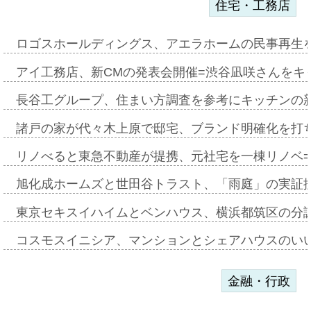
住宅・工務店
ロゴスホールディングス、アエラホームの民事再生
アイ工務店、新CMの発表会開催=渋谷凪咲さんをキ
長谷工グループ、住まい方調査を参考にキッチンの
諸戸の家が代々木上原で邸宅、ブランド明確化を打
リノべると東急不動産が提携、元社宅を一棟リノベ
旭化成ホームズと世田谷トラスト、「雨庭」の実証
東京セキスイハイムとベンハウス、横浜都筑区の分
コスモスイニシア、マンションとシェアハウスのい
金融・行政