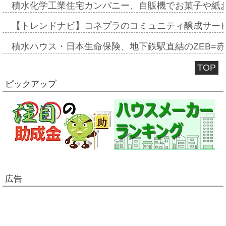
積水化学工業住宅カンパニー、自販機でお菓子や紙
【トレンドナビ】コネプラのコミュニティ醸成サー
積水ハウス・日本生命保険、地下鉄駅直結のZEB=赤坂
TOP
ピックアップ
広告