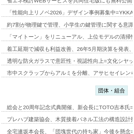
省エネ検討WEBサービスを共同住宅版にも無料公開、
「性能向上リノベ2026」デザイン事例募集中=YKKA
約7割が物理鍵で管理、小学生の鍵管理に関する意識調査
「マイトーン」をリニューアル、上位モデルの清掃
着工延期で減収も利益改善、26年5月期決算を発表
透明な防火ガラスで意匠性・視認性向上=文化シヤ
市中スクラップからアルミを分離、アサヒセイレン
団体・組合
総会と20周年記念式典開催、新会長にTOTO吉本氏
プレハブ建築協会、木質接着パネル工法の構造設計
全宅連坂本会長、「団塊世代の持ち家」今後を懸念