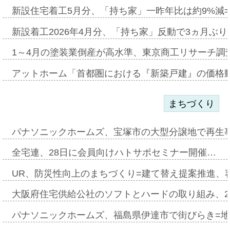
新設住宅着工5月分、「持ち家」一昨年比は約9%減=
新設着工2026年4月分、「持ち家」反動で3ヵ月ぶ
1～4月の塗装業倒産が高水準、東京商工リサーチ調
アットホーム「首都圏における『新築戸建』の価格
まちづくり
パナソニックホームズ、宝塚市の大型分譲地で再生
全宅連、28日に会員向けハトサポセミナー開催…
UR、防災性向上のまちづくり=建て替え提案推進、
大阪府住宅供給公社のソフトとハードの取り組み、2
パナソニックホームズ、福島県伊達市で街びらき=