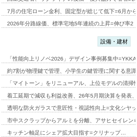
7月の住宅ローン金利、固定型が総じて低下=6月か
2026年分路線価、標準宅地5年連続の上昇=伸び率2・
設備・建材
「性能向上リノベ2026」デザイン事例募集中=YKKA
約7割が物理鍵で管理、小学生の鍵管理に関する意識調査
「マイトーン」をリニューアル、上位モデルの清掃
着工延期で減収も利益改善、26年5月期決算を発表
透明な防火ガラスで意匠性・視認性向上=文化シヤ
市中スクラップからアルミを分離、アサヒセイレン
キッチン軸足にシェア拡大目指す=クリナップ…