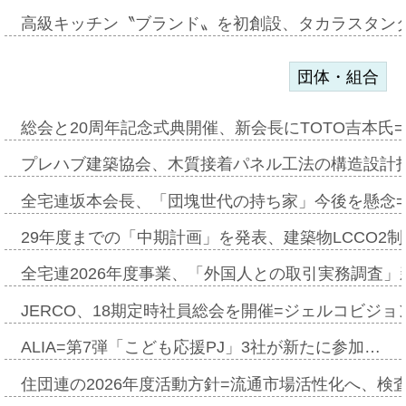
高級キッチン〝ブランド〟を初創設、タカラスタン
団体・組合
総会と20周年記念式典開催、新会長にTOTO吉本氏
プレハブ建築協会、木質接着パネル工法の構造設計
全宅連坂本会長、「団塊世代の持ち家」今後を懸念
29年度までの「中期計画」を発表、建築物LCCO2
全宅連2026年度事業、「外国人との取引実務調査」新
JERCO、18期定時社員総会を開催=ジェルコビジョン
ALIA=第7弾「こども応援PJ」3社が新たに参加…
住団連の2026年度活動方針=流通市場活性化へ、検