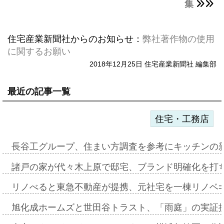
集
住宅産業新聞社からのお知らせ：
弊社著作物の使用
に関するお願い
2018年12月25日 住宅産業新聞社 編集部
最近の記事一覧
住宅・工務店
長谷工グループ、住まい方調査を参考にキッチンの
諸戸の家が代々木上原で邸宅、ブランド明確化を打
リノべると東急不動産が提携、元社宅を一棟リノベ
旭化成ホームズと世田谷トラスト、「雨庭」の実証