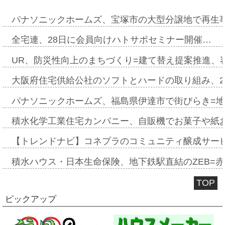
パナソニックホームズ、宝塚市の大型分譲地で再生
全宅連、28日に会員向けハトサポセミナー開催…
UR、防災性向上のまちづくり=建て替え提案推進、
大阪府住宅供給公社のソフトとハードの取り組み、2
パナソニックホームズ、福島県伊達市で街びらき=
積水化学工業住宅カンパニー、自販機でお菓子や紙
【トレンドナビ】コネプラのコミュニティ醸成サー
積水ハウス・日本生命保険、地下鉄駅直結のZEB=赤坂
TOP
ピックアップ