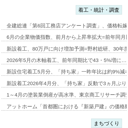
着工・統計・調査
全建総連「第6回工務店アンケート調査」、価格転嫁
6月の企業物価指数、前月から上昇率拡大=前年同月比
新設着工、80万戸に向け増加予測=野村総研、30年
2026年5月の木軸着工、前年同期比で43・5%増に…
新設住宅着工5月分、「持ち家」一昨年比は約9%減=
新設着工2026年4月分、「持ち家」反動で3ヵ月ぶ
1～4月の塗装業倒産が高水準、東京商工リサーチ調
アットホーム「首都圏における『新築戸建』の価格
まちづくり