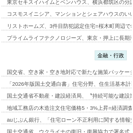
東京セキスイハイムとベンハウス、横浜都筑区の分
コスモスイニシア、マンションとシェアハウスのい
リストホームズ、3件目防犯認定住宅=桜木町周辺で
プライムライフテクノロジーズ、東京・押上に長期
金融・行政
国交省、空き家・空き地対応で新たな施策パッケー
「2026年版国土交通白書」住宅分野、住生活基本計
国土交通省不動産・建設経済局、〝持続可能な建設
地域工務店の木造注文住宅価格5・3%上昇=経済調
auじぶん銀行、「住宅ローン不正利用に関する情報
国土交通省、ウクライナの復旧・復興協力で署名式