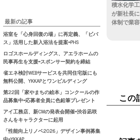
積水化学工
が新社長に
最新の記事
体制で業容
浴室を「心身回復の場」に再定義、「ビバ
日付
ス」活用した新入浴法を提案=PHS
ロゴスホールディングス、アエラホームの
民事再生を支援=スポンサー契約を締結
省エネ検討WEBサービスを共同住宅版にも
無料公開、YKKAPとワンビルディング
第22回「家やまちの絵本」コンクールの作
この
品募集中=応募者全員に色鉛筆プレゼント
アイ工務店、新CMの発表会開催=渋谷凪咲
さんをキャラクターに起用
「性能向上リノベ2026」デザイン事例募集
中=YKKAP