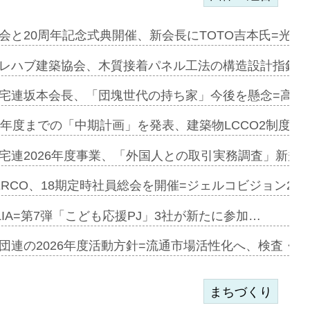
を提案=P…
会と20周年記念式典開催、新会長にTOTO吉本氏=光触
とワンビ…
レハブ建築協会、木質接着パネル工法の構造設計指針を
宅連坂本会長、「団塊世代の持ち家」今後を懸念=高齢
e…
9年度までの「中期計画」を発表、建築物LCCO2制度へ
加=リンナ…
宅連2026年度事業、「外国人との取引実務調査」新規に
見込む=…
ERCO、18期定時社員総会を開催=ジェルコビジョン203
LIA=第7弾「こども応援PJ」3社が新たに参加…
開始=三協…
団連の2026年度活動方針=流通市場活性化へ、検査・
まちづくり