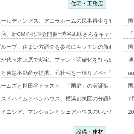
住宅・工務店
ホールディングス、アエラホームの民事再生を支援=スポ
国
務店、新CMの発表会開催=渋谷凪咲さんをキャラクター
「
グループ、住まい方調査を参考にキッチンの新商品=「フ
国
家が代々木上原で邸宅、ブランド明確化を打ち出す=年内
地
ると東急不動産が提携、元社宅を一棟リノベ=「職住遊」
a
ホームズと世田谷トラスト、「雨庭」の実証拡大へ=ガー
国
キスイハイムとベンハウス、横浜都筑区の分譲地開発で初
7
スイニシア、マンションとシェアハウスのいいとこどり
2
設備・建材