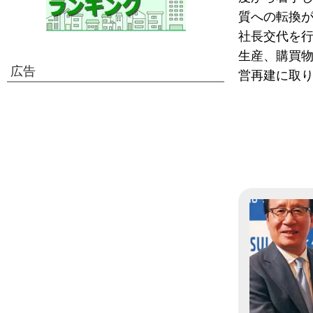
質への転換
社長交代を
生産、購買
広告
営再建に取