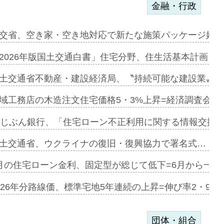
金融・行政
ンサー契約…
交省、空き家・空き地対応で新たな施策パッケージ始動
に起用…
2026年版国土交通白書」住宅分野、住生活基本計画を
ァミーレキ…
土交通省不動産・建設経済局、〝持続可能な建設業〟の
にも城南エ…
域工務店の木造注文住宅価格5・3%上昇=経済調査会「
融合型の賃…
uじぶん銀行、「住宅ローン不正利用に関する情報交換協
デンカフェ…
土交通省、ウクライナの復旧・復興協力で署名式…
協業=お互…
月の住宅ローン金利、固定型が総じて低下=6月から一転
のコリビング…
026年分路線価、標準宅地5年連続の上昇=伸び率2・9%
団体・組合