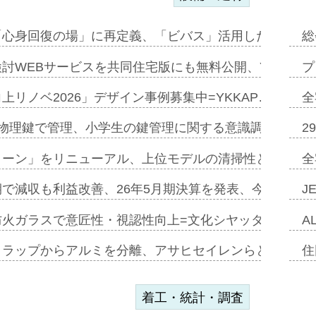
「心身回復の場」に再定義、「ビバス」活用した新入浴法
総
討WEBサービスを共同住宅版にも無料公開、YKKAP
プ
上リノベ2026」デザイン事例募集中=YKKAP…
全
物理鍵で管理、小学生の鍵管理に関する意識調査=Natur
2
トーン」をリニューアル、上位モデルの清掃性と安全性追
全
で減収も利益改善、26年5月期決算を発表、今期は増収
J
防火ガラスで意匠性・視認性向上=文化シヤッター…
A
クラップからアルミを分離、アサヒセイレンらと協働開発
住
着工・統計・調査