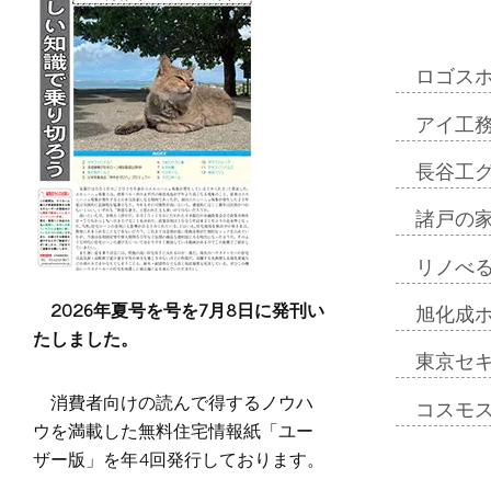
ロゴス
アイ工
長谷工
諸戸の
リノべ
2026年夏号を号を7月8日に発刊い
旭化成
たしました。
東京セ
消費者向けの読んで得するノウハ
コスモ
ウを満載した無料住宅情報紙「ユー
ザー版」を年4回発行しております。