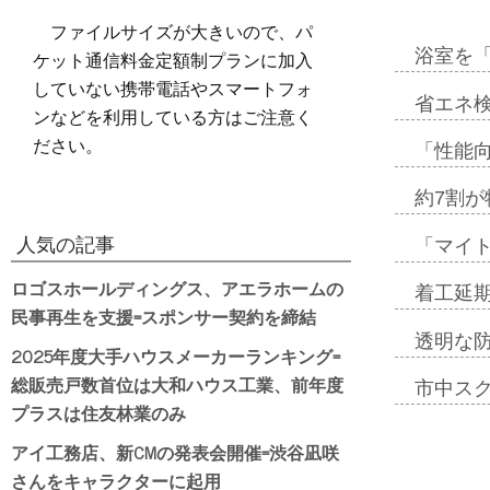
ファイルサイズが大きいので、パ
ケット通信料金定額制プランに加入
浴室を
していない携帯電話やスマートフォ
省エネ検
ンなどを利用している方はご注意く
ださい。
「性能向
約7割が
人気の記事
「マイ
ロゴスホールディングス、アエラホームの
着工延期
民事再生を支援=スポンサー契約を締結
透明な
2025年度大手ハウスメーカーランキング=
総販売戸数首位は大和ハウス工業、前年度
市中ス
プラスは住友林業のみ
アイ工務店、新CMの発表会開催=渋谷凪咲
さんをキャラクターに起用