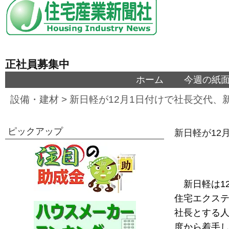
正社員募集中
ホーム
今週の紙
設備・建材
>
新日軽が12月1日付けで社長交代、
ピックアップ
新日軽が12
新日軽は1
住宅エクス
社長とする人
度から着手