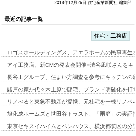
2018年12月25日 住宅産業新聞社 編集部
最近の記事一覧
住宅・工務店
ロゴスホールディングス、アエラホームの民事再生
アイ工務店、新CMの発表会開催=渋谷凪咲さんをキ
長谷工グループ、住まい方調査を参考にキッチンの
諸戸の家が代々木上原で邸宅、ブランド明確化を打
リノべると東急不動産が提携、元社宅を一棟リノベ
旭化成ホームズと世田谷トラスト、「雨庭」の実証
東京セキスイハイムとベンハウス、横浜都筑区の分