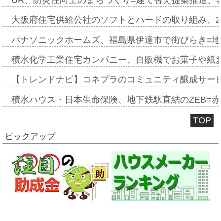
大阪府住宅供給公社のソフトとハードの取り組み、2
パナソニックホームズ、福島県伊達市で街びらき=
積水化学工業住宅カンパニー、自販機でお菓子や紙
【トレンドナビ】コネプラのコミュニティ醸成サー
積水ハウス・日本生命保険、地下鉄駅直結のZEB=赤坂
TOP
ピックアップ