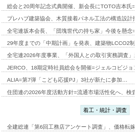
総会と20周年記念式典開催、新会長にTOTO吉本氏
プレハブ建築協会、木質接着パネル工法の構造設計
全宅連坂本会長、「団塊世代の持ち家」今後を懸念
29年度までの「中期計画」を発表、建築物LCCO2
全宅連2026年度事業、「外国人との取引実務調査」新
JERCO、18期定時社員総会を開催=ジェルコビジョン
ALIA=第7弾「こども応援PJ」3社が新たに参加…
住団連の2026年度活動方針=流通市場活性化へ、検
着工・統計・調査
全建総連「第6回工務店アンケート調査」、価格転嫁