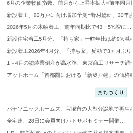
6月の企業物価指数、前月から上昇率拡大=前年同月比
新設着工、80万戸に向け増加予測=野村総研、30年
2026年5月の木軸着工、前年同期比で43・5%増に…
新設住宅着工5月分、「持ち家」一昨年比は約9%減=
新設着工2026年4月分、「持ち家」反動で3ヵ月ぶ
1～4月の塗装業倒産が高水準、東京商工リサーチ調
アットホーム「首都圏における『新築戸建』の価格
まちづくり
パナソニックホームズ、宝塚市の大型分譲地で再生
全宅連、28日に会員向けハトサポセミナー開催…
UR、防災性向上のまちづくり=建て替え提案推進、