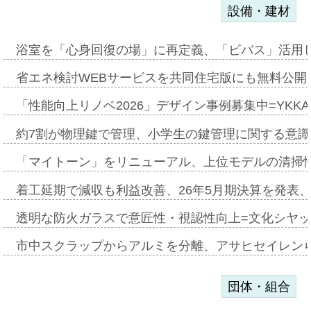
設備・建材
浴室を「心身回復の場」に再定義、「ビバス」活用し
省エネ検討WEBサービスを共同住宅版にも無料公開、
「性能向上リノベ2026」デザイン事例募集中=YKKA
約7割が物理鍵で管理、小学生の鍵管理に関する意識調査
「マイトーン」をリニューアル、上位モデルの清掃
着工延期で減収も利益改善、26年5月期決算を発表
透明な防火ガラスで意匠性・視認性向上=文化シヤ
市中スクラップからアルミを分離、アサヒセイレン
団体・組合