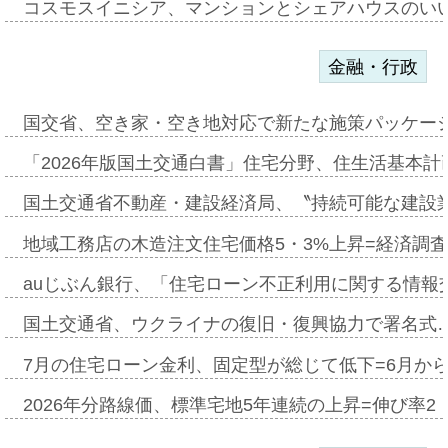
コスモスイニシア、マンションとシェアハウスのい
金融・行政
国交省、空き家・空き地対応で新たな施策パッケー
「2026年版国土交通白書」住宅分野、住生活基本計
国土交通省不動産・建設経済局、〝持続可能な建設
地域工務店の木造注文住宅価格5・3%上昇=経済調
auじぶん銀行、「住宅ローン不正利用に関する情報
国土交通省、ウクライナの復旧・復興協力で署名式
7月の住宅ローン金利、固定型が総じて低下=6月か
2026年分路線価、標準宅地5年連続の上昇=伸び率2・