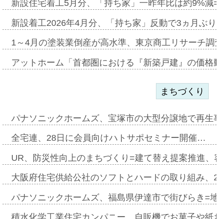
新設住宅着工5月分、「持ち家」一昨年比は約9%減=
新設着工2026年4月分、「持ち家」反動で3ヵ月ぶ
1～4月の塗装業倒産が高水準、東京商工リサーチ調
アットホーム「首都圏における『新築戸建』の価格
まちづくり
パナソニックホームズ、宝塚市の大型分譲地で再生
全宅連、28日に会員向けハトサポセミナー開催…
UR、防災性向上のまちづくり=建て替え提案推進、
大阪府住宅供給公社のソフトとハードの取り組み、2
パナソニックホームズ、福島県伊達市で街びらき=
積水化学工業住宅カンパニー、自販機でお菓子や紙