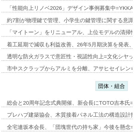
「性能向上リノベ2026」デザイン事例募集中=YKKA
約7割が物理鍵で管理、小学生の鍵管理に関する意識調査
「マイトーン」をリニューアル、上位モデルの清掃
着工延期で減収も利益改善、26年5月期決算を発表
透明な防火ガラスで意匠性・視認性向上=文化シヤ
市中スクラップからアルミを分離、アサヒセイレン
団体・組合
総会と20周年記念式典開催、新会長にTOTO吉本氏
プレハブ建築協会、木質接着パネル工法の構造設計
全宅連坂本会長、「団塊世代の持ち家」今後を懸念