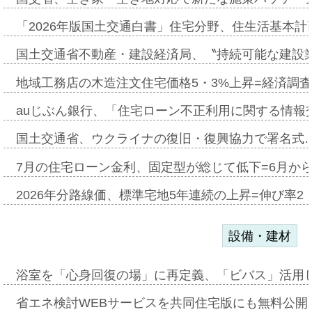
「2026年版国土交通白書」住宅分野、住生活基本計
国土交通省不動産・建設経済局、〝持続可能な建設
地域工務店の木造注文住宅価格5・3%上昇=経済調
auじぶん銀行、「住宅ローン不正利用に関する情報
国土交通省、ウクライナの復旧・復興協力で署名式
7月の住宅ローン金利、固定型が総じて低下=6月か
2026年分路線価、標準宅地5年連続の上昇=伸び率2・
設備・建材
浴室を「心身回復の場」に再定義、「ビバス」活用し
省エネ検討WEBサービスを共同住宅版にも無料公開、