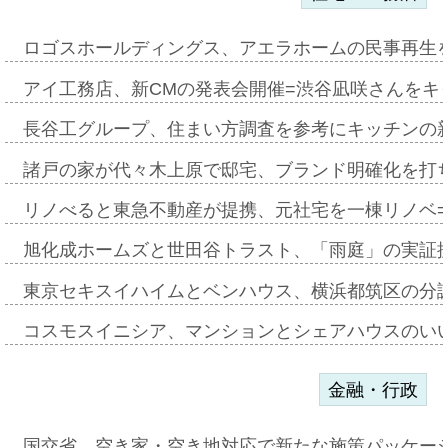
ロゴスホールディングス、アエラホームの民事再生
アイ工務店、新CMの発表会開催=渋谷凪咲さんをキ
長谷工グループ、住まい方調査を参考にキッチンの
諸戸の家が代々木上原で邸宅、ブランド明確化を打
リノべると東急不動産が提携、元社宅を一棟リノベ
旭化成ホームズと世田谷トラスト、「雨庭」の実証
東京セキスイハイムとベンハウス、横浜都筑区の分
コスモスイニシア、マンションとシェアハウスのい
金融・行政
国交省、空き家・空き地対応で新たな施策パッケー