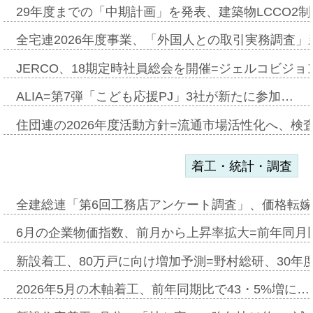
29年度までの「中期計画」を発表、建築物LCCO2
全宅連2026年度事業、「外国人との取引実務調査」新
JERCO、18期定時社員総会を開催=ジェルコビジョン
ALIA=第7弾「こども応援PJ」3社が新たに参加…
住団連の2026年度活動方針=流通市場活性化へ、検
着工・統計・調査
全建総連「第6回工務店アンケート調査」、価格転嫁
6月の企業物価指数、前月から上昇率拡大=前年同月比
新設着工、80万戸に向け増加予測=野村総研、30年
2026年5月の木軸着工、前年同期比で43・5%増に…