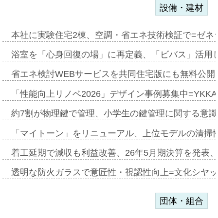
設備・建材
本社に実験住宅2棟、空調・省エネ技術検証で=ゼネ
浴室を「心身回復の場」に再定義、「ビバス」活用し
省エネ検討WEBサービスを共同住宅版にも無料公開、
「性能向上リノベ2026」デザイン事例募集中=YKKA
約7割が物理鍵で管理、小学生の鍵管理に関する意識調査
「マイトーン」をリニューアル、上位モデルの清掃
着工延期で減収も利益改善、26年5月期決算を発表
透明な防火ガラスで意匠性・視認性向上=文化シヤ
団体・組合