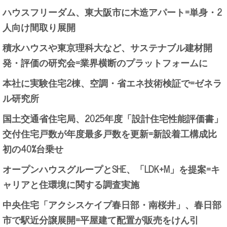
ハウスフリーダム、東大阪市に木造アパート=単身・2
人向け間取り展開
積水ハウスや東京理科大など、サステナブル建材開
発・評価の研究会=業界横断のプラットフォームに
本社に実験住宅2棟、空調・省エネ技術検証で=ゼネラ
ル研究所
国土交通省住宅局、2025年度「設計住宅性能評価書」
交付住宅戸数が年度最多戸数を更新=新設着工構成比
初の40%台乗せ
オープンハウスグループとSHE、「LDK+M」を提案=キ
ャリアと住環境に関する調査実施
中央住宅「アクシスケイプ春日部・南桜井」、春日部
市で駅近分譲展開=平屋建て配置が販売をけん引