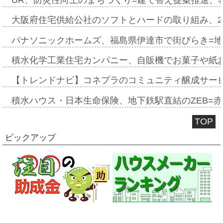
大阪府住宅供給公社のソフトとハードの取り組み、2
パナソニックホームズ、福島県伊達市で街びらき=
積水化学工業住宅カンパニー、自販機でお菓子や紙
【トレンドナビ】コネプラのコミュニティ醸成サー
積水ハウス・日本生命保険、地下鉄駅直結のZEB=赤坂
TOP
ピックアップ