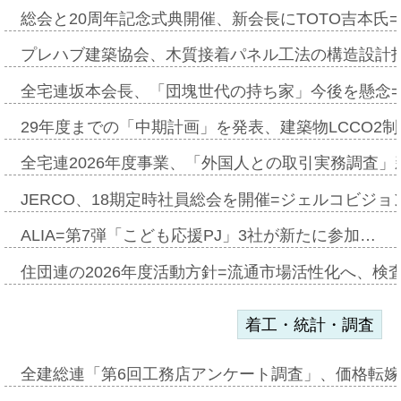
総会と20周年記念式典開催、新会長にTOTO吉本氏
プレハブ建築協会、木質接着パネル工法の構造設計
全宅連坂本会長、「団塊世代の持ち家」今後を懸念
29年度までの「中期計画」を発表、建築物LCCO2
全宅連2026年度事業、「外国人との取引実務調査」新
JERCO、18期定時社員総会を開催=ジェルコビジョン
ALIA=第7弾「こども応援PJ」3社が新たに参加…
住団連の2026年度活動方針=流通市場活性化へ、検
着工・統計・調査
全建総連「第6回工務店アンケート調査」、価格転嫁