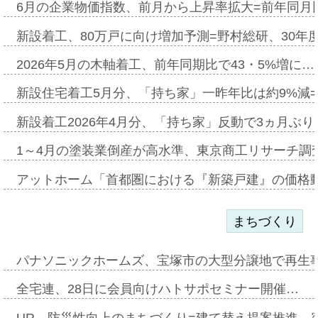
6月の企業物価指数、前月から上昇率拡大=前年同月比
新設着工、80万戸に向け増加予測=野村総研、30年
2026年5月の木軸着工、前年同期比で43・5%増に…
新設住宅着工5月分、「持ち家」一昨年比は約9%減=
新設着工2026年4月分、「持ち家」反動で3ヵ月ぶ
1～4月の塗装業倒産が高水準、東京商工リサーチ調
アットホーム「首都圏における『新築戸建』の価格
まちづくり
パナソニックホームズ、宝塚市の大型分譲地で再生
全宅連、28日に会員向けハトサポセミナー開催…
UR、防災性向上のまちづくり=建て替え提案推進、