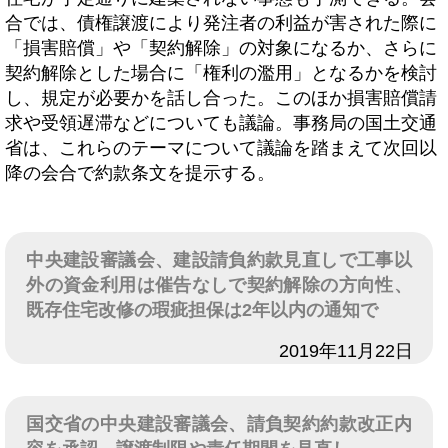
合では、債権譲渡により発注者の利益が害された際に
「損害賠償」や「契約解除」の対象になるか、さらに
契約解除とした場合に「権利の濫用」となるかを検討
し、規定が必要かを話し合った。このほか損害賠償請
求や受領遅滞などについても議論。事務局の国土交通
省は、これらのテーマについて議論を踏まえて次回以
降の会合で約款条文を提示する。
中央建設審議会、建設請負約款見直しで工事以
外の資金利用は催告なしで契約解除の方向性、
既存住宅改修の瑕疵担保は2年以内の通知で
日付
2019年11月22日
国交省の中央建設審議会、請負契約約款改正内