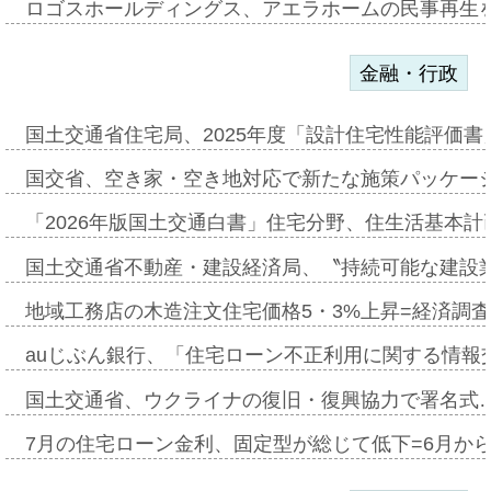
ロゴスホールディングス、アエラホームの民事再生
金融・行政
国土交通省住宅局、2025年度「設計住宅性能評価
国交省、空き家・空き地対応で新たな施策パッケー
「2026年版国土交通白書」住宅分野、住生活基本計
国土交通省不動産・建設経済局、〝持続可能な建設
地域工務店の木造注文住宅価格5・3%上昇=経済調
auじぶん銀行、「住宅ローン不正利用に関する情報
国土交通省、ウクライナの復旧・復興協力で署名式
7月の住宅ローン金利、固定型が総じて低下=6月か