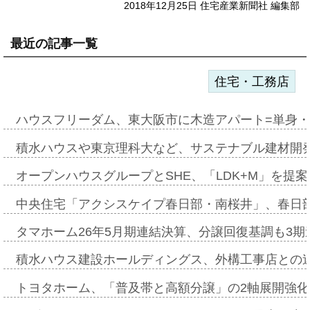
2018年12月25日 住宅産業新聞社 編集部
最近の記事一覧
住宅・工務店
ハウスフリーダム、東大阪市に木造アパート=単身・
積水ハウスや東京理科大など、サステナブル建材開
オープンハウスグループとSHE、「LDK+M」を提
中央住宅「アクシスケイプ春日部・南桜井」、春日
タマホーム26年5月期連結決算、分譲回復基調も3
積水ハウス建設ホールディングス、外構工事店との
トヨタホーム、「普及帯と高額分譲」の2軸展開強化