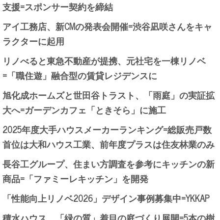
支援=スポンサー契約を締結
アイ工務店、新CMの発表会開催=渋谷凪咲さんをキャ
ラクターに起用
リノべると東急不動産が提携、元社宅を一棟リノベ
=「職住遊」融合型の賃貸レジデンスに
旭化成ホームズと世田谷トラスト、「雨庭」の実証拡
大へ=ガーデンカフェ「ときそら」に施工
2025年度大手ハウスメーカーランキング=総販売戸数
首位は大和ハウス工業、前年度プラスは住友林業のみ
長谷工グループ、住まい方調査を参考にキッチンの新
商品=「ファミーレキッチン」を開発
「性能向上リノベ2026」デザイン事例募集中=YKKAP
積水ハウス、「緑の質」着目の庭づくり展開=5本の樹