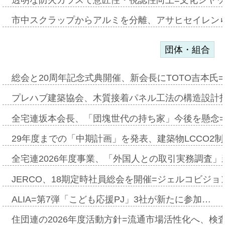
市中スクラップからアルミを分離、アサヒセイレン
団体・組合
総会と20周年記念式典開催、新会長にTOTO吉本氏
プレハブ建築協会、木質接着パネル工法の構造設計
全宅連坂本会長、「団塊世代の持ち家」今後を懸念
29年度までの「中期計画」を発表、建築物LCCO2
全宅連2026年度事業、「外国人との取引実務調査」新
JERCO、18期定時社員総会を開催=ジェルコビジョン
ALIA=第7弾「こども応援PJ」3社が新たに参加…
住団連の2026年度活動方針=流通市場活性化へ、検