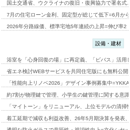
国土交通省、ウクライナの復旧・復興協力で署名式
7月の住宅ローン金利、固定型が総じて低下=6月か
2026年分路線価、標準宅地5年連続の上昇=伸び率2・
設備・建材
浴室を「心身回復の場」に再定義、「ビバス」活用し
省エネ検討WEBサービスを共同住宅版にも無料公開、
「性能向上リノベ2026」デザイン事例募集中=YKKA
約7割が物理鍵で管理、小学生の鍵管理に関する意識調査
「マイトーン」をリニューアル、上位モデルの清掃
着工延期で減収も利益改善、26年5月期決算を発表
透明な防火ガラスで意匠性・視認性向上=文化シヤ