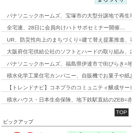
パナソニックホームズ、宝塚市の大型分譲地で再生
全宅連、28日に会員向けハトサポセミナー開催…
UR、防災性向上のまちづくり=建て替え提案推進、
大阪府住宅供給公社のソフトとハードの取り組み、2
パナソニックホームズ、福島県伊達市で街びらき=
積水化学工業住宅カンパニー、自販機でお菓子や紙
【トレンドナビ】コネプラのコミュニティ醸成サー
積水ハウス・日本生命保険、地下鉄駅直結のZEB=赤坂
TOP
ピックアップ