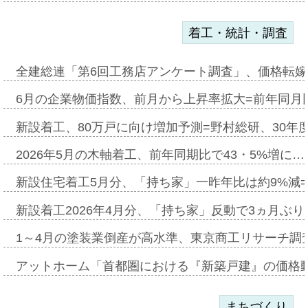
着工・統計・調査
全建総連「第6回工務店アンケート調査」、価格転嫁
6月の企業物価指数、前月から上昇率拡大=前年同月比
新設着工、80万戸に向け増加予測=野村総研、30年
2026年5月の木軸着工、前年同期比で43・5%増に…
新設住宅着工5月分、「持ち家」一昨年比は約9%減=
新設着工2026年4月分、「持ち家」反動で3ヵ月ぶ
1～4月の塗装業倒産が高水準、東京商工リサーチ調
アットホーム「首都圏における『新築戸建』の価格
まちづくり