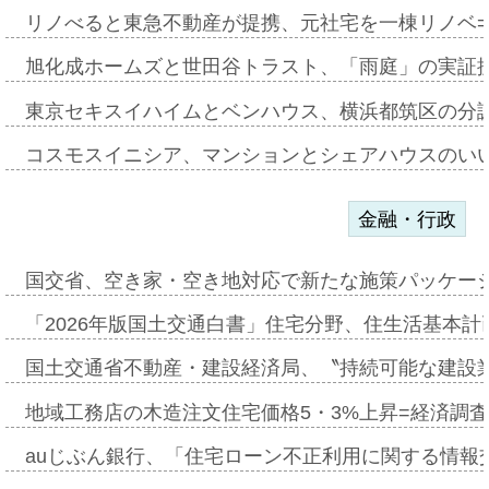
リノべると東急不動産が提携、元社宅を一棟リノベ
旭化成ホームズと世田谷トラスト、「雨庭」の実証
東京セキスイハイムとベンハウス、横浜都筑区の分
コスモスイニシア、マンションとシェアハウスのい
金融・行政
国交省、空き家・空き地対応で新たな施策パッケー
「2026年版国土交通白書」住宅分野、住生活基本計
国土交通省不動産・建設経済局、〝持続可能な建設
地域工務店の木造注文住宅価格5・3%上昇=経済調
auじぶん銀行、「住宅ローン不正利用に関する情報