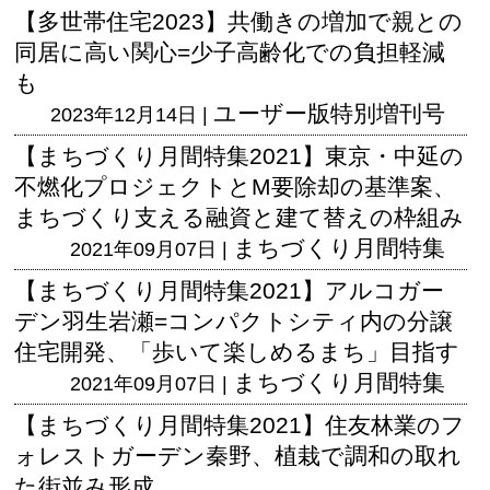
【多世帯住宅2023】共働きの増加で親との
同居に高い関心=少子高齢化での負担軽減
も
ユーザー版
特別増刊号
2023年12月14日 |
【まちづくり月間特集2021】東京・中延の
不燃化プロジェクトとM要除却の基準案、
まちづくり支える融資と建て替えの枠組み
まちづくり月間特集
2021年09月07日 |
【まちづくり月間特集2021】アルコガー
デン羽生岩瀬=コンパクトシティ内の分譲
住宅開発、「歩いて楽しめるまち」目指す
まちづくり月間特集
2021年09月07日 |
【まちづくり月間特集2021】住友林業のフ
ォレストガーデン秦野、植栽で調和の取れ
た街並み形成