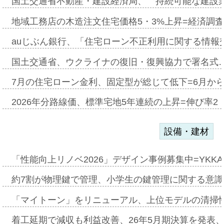
国土交通省不動産・建設経済局、〝持続可能な建設
地域工務店の木造注文住宅価格5・3%上昇=経済調
auじぶん銀行、「住宅ローン不正利用に関する情報
国土交通省、ウクライナの復旧・復興協力で署名式
7月の住宅ローン金利、固定型が総じて低下=6月か
2026年分路線価、標準宅地5年連続の上昇=伸び率2・
設備・建材
「性能向上リノベ2026」デザイン事例募集中=YKKA
約7割が物理鍵で管理、小学生の鍵管理に関する意識調査
「マイトーン」をリニューアル、上位モデルの清掃
着工延期で減収も利益改善、26年5月期決算を発表