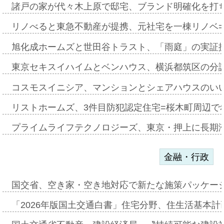
諸戸の家が代々木上原で邸宅、ブランド明確化を打
リノべると東急不動産が提携、元社宅を一棟リノベ
旭化成ホームズと世田谷トラスト、「雨庭」の実証
東京セキスイハイムとベンハウス、横浜都筑区の分
コスモスイニシア、マンションとシェアハウスのい
リストホームズ、3件目防犯認定住宅=桜木町周辺で
プライムライフテクノロジーズ、東京・押上に長期
金融・行政
国交省、空き家・空き地対応で新たな施策パッケー
「2026年版国土交通白書」住宅分野、住生活基本計