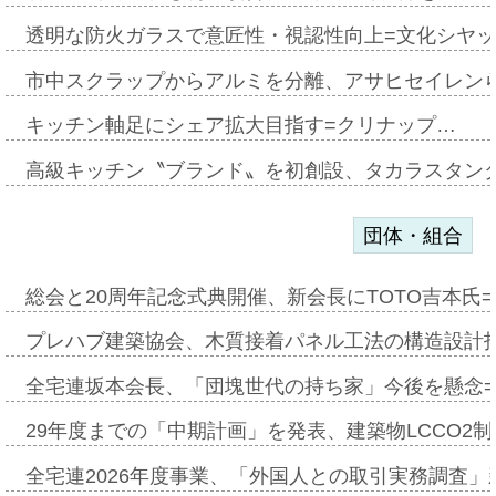
透明な防火ガラスで意匠性・視認性向上=文化シヤ
市中スクラップからアルミを分離、アサヒセイレン
キッチン軸足にシェア拡大目指す=クリナップ…
高級キッチン〝ブランド〟を初創設、タカラスタン
団体・組合
総会と20周年記念式典開催、新会長にTOTO吉本氏
プレハブ建築協会、木質接着パネル工法の構造設計
全宅連坂本会長、「団塊世代の持ち家」今後を懸念
29年度までの「中期計画」を発表、建築物LCCO2
全宅連2026年度事業、「外国人との取引実務調査」新