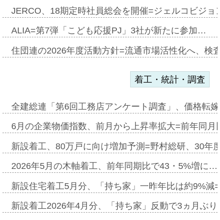
JERCO、18期定時社員総会を開催=ジェルコビジョン
ALIA=第7弾「こども応援PJ」3社が新たに参加…
住団連の2026年度活動方針=流通市場活性化へ、検
着工・統計・調査
全建総連「第6回工務店アンケート調査」、価格転嫁
6月の企業物価指数、前月から上昇率拡大=前年同月比
新設着工、80万戸に向け増加予測=野村総研、30年
2026年5月の木軸着工、前年同期比で43・5%増に…
新設住宅着工5月分、「持ち家」一昨年比は約9%減=
新設着工2026年4月分、「持ち家」反動で3ヵ月ぶ