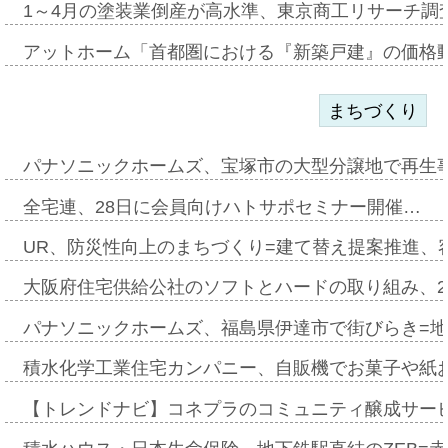
1～4月の塗装業倒産が高水準、東京商工リサーチ調
アットホーム「首都圏における『新築戸建』の価格
まちづくり
パナソニックホームズ、宝塚市の大型分譲地で再生
全宅連、28日に会員向けハトサポセミナー開催…
UR、防災性向上のまちづくり=建て替え提案推進、
大阪府住宅供給公社のソフトとハードの取り組み、2
パナソニックホームズ、福島県伊達市で街びらき=
積水化学工業住宅カンパニー、自販機でお菓子や紙
【トレンドナビ】コネプラのコミュニティ醸成サー