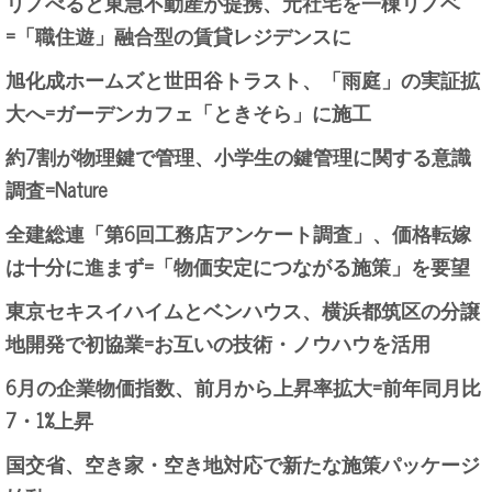
リノべると東急不動産が提携、元社宅を一棟リノベ
=「職住遊」融合型の賃貸レジデンスに
旭化成ホームズと世田谷トラスト、「雨庭」の実証拡
大へ=ガーデンカフェ「ときそら」に施工
約7割が物理鍵で管理、小学生の鍵管理に関する意識
調査=Nature
全建総連「第6回工務店アンケート調査」、価格転嫁
は十分に進まず=「物価安定につながる施策」を要望
東京セキスイハイムとベンハウス、横浜都筑区の分譲
地開発で初協業=お互いの技術・ノウハウを活用
6月の企業物価指数、前月から上昇率拡大=前年同月比
7・1%上昇
国交省、空き家・空き地対応で新たな施策パッケージ